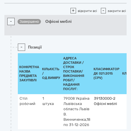
+
-
відкрити всі
закрити всі
-
Офісні меблі
Завершено
-
Позиції
АДРЕСА
ДОСТАВКИ /
КОНКРЕТНА
СТРОК
КІЛЬКІСТЬ
КЛАСИФІКАТОР
НАЗВА
ПОСТАВКИ/
/
ДК 021:2015
КЛАС
ПРЕДМЕТА
ВИКОНАННЯ
ОД.ВИМІРУ
(CPV)
ЗАКУПІВЛІ
РОБІТ/
НАДАННЯ
ПОСЛУГ:
Стіл
1
79008
Україна
39130000-2
робочий
штука
Львівська
Офісні меблі
область
Львів
В.
Винниченка,18
по 31-12-2026