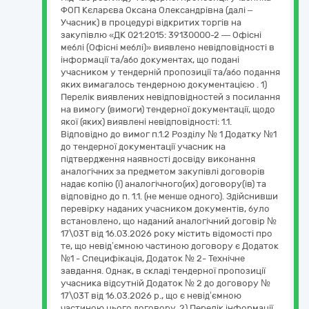
ФОП Кєларєва Оксана Олександрівна (далі –
Учасник) в процедурі відкритих торгів на
закупівлю «ДК 021:2015: 39130000-2 — Офісні
меблі (Офісні меблі)» виявлено невідповідності в
інформації та/або документах, що подані
учасником у тендерній пропозиції та/або подання
яких вимагалось тендерною документацією . 1)
Перелік виявлених невідповідностей з посилання
на вимогу (вимоги) тендерної документації, щодо
якої (яких) виявлені невідповідності: 1.1.
Відповідно до вимог п.1.2 Розділу № 1 Додатку №1
до тендерної документації учасник на
підтвердження наявності досвіду виконання
аналогічних за предметом закупівлі договорів
надає копію (ї) аналогічного(их) договору(ів) та
відповідно до п. 1.1. (не менше одного). Здійснивши
перевірку наданих учасником документів, було
встановлено, що наданий аналогічний договір №
17\03Т від 16.03.2026 року містить відомості про
те, що невід’ємною частиною договору є Додаток
№1 - Специфікація, Додаток № 2- Технічне
завдання. Однак, в складі тендерної пропозиції
учасника відсутній Додаток № 2 до договору №
17\03Т від 16.03.2026 р., що є невід’ємною
частиною цього договору. 2) Перелік інформації