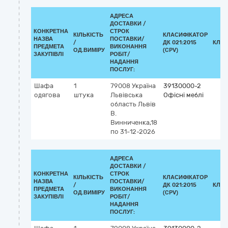
АДРЕСА
ДОСТАВКИ /
КОНКРЕТНА
СТРОК
КІЛЬКІСТЬ
КЛАСИФІКАТОР
НАЗВА
ПОСТАВКИ/
/
ДК 021:2015
КЛАС
ПРЕДМЕТА
ВИКОНАННЯ
ОД.ВИМІРУ
(CPV)
ЗАКУПІВЛІ
РОБІТ/
НАДАННЯ
ПОСЛУГ:
Шафа
1
79008
Україна
39130000-2
одягова
штука
Львівська
Офісні меблі
область
Львів
В.
Винниченка,18
по 31-12-2026
АДРЕСА
ДОСТАВКИ /
КОНКРЕТНА
СТРОК
КІЛЬКІСТЬ
КЛАСИФІКАТОР
НАЗВА
ПОСТАВКИ/
/
ДК 021:2015
КЛАС
ПРЕДМЕТА
ВИКОНАННЯ
ОД.ВИМІРУ
(CPV)
ЗАКУПІВЛІ
РОБІТ/
НАДАННЯ
ПОСЛУГ: