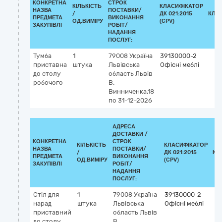
КОНКРЕТНА
СТРОК
КІЛЬКІСТЬ
КЛАСИФІКАТОР
НАЗВА
ПОСТАВКИ/
/
ДК 021:2015
КЛА
ПРЕДМЕТА
ВИКОНАННЯ
ОД.ВИМІРУ
(CPV)
ЗАКУПІВЛІ
РОБІТ/
НАДАННЯ
ПОСЛУГ:
Тумба
1
79008
Україна
39130000-2
приставна
штука
Львівська
Офісні меблі
до столу
область
Львів
робочого
В.
Винниченка,18
по 31-12-2026
АДРЕСА
ДОСТАВКИ /
КОНКРЕТНА
СТРОК
КІЛЬКІСТЬ
КЛАСИФІКАТОР
НАЗВА
ПОСТАВКИ/
/
ДК 021:2015
КЛ
ПРЕДМЕТА
ВИКОНАННЯ
ОД.ВИМІРУ
(CPV)
ЗАКУПІВЛІ
РОБІТ/
НАДАННЯ
ПОСЛУГ:
Стіл для
1
79008
Україна
39130000-2
нарад
штука
Львівська
Офісні меблі
приставний
область
Львів
до столу
В.