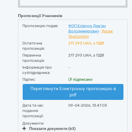
Пропозиції Учасників
Пропозицію подав:
ФОП Клімчук Дем'ян
Володимирович
Досьє
YouControl
Остаточна
217 293
UAH,
з ПДВ
пропозиція:
Первинна
217 293 UAH,
з ПДВ
пропозиція:
Інформація про
-
субпідрядника:
Підпис:
підписано
Переглянути Електронну пропозицію в
pdf
Дата та час
09-04-2026, 13:47:03
подання
пропозиції:
Документи:
Показати документи (63)