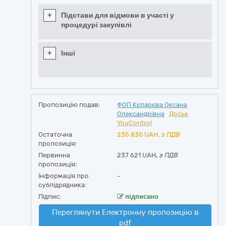
+
Підстави для відмови в участі у
процедурі закупівлі
+
Інші
Пропозицію подав:
ФОП Кєларєва Оксана
Олександрівна
Досьє
YouControl
Остаточна
235 830
UAH,
з ПДВ
пропозиція:
Первинна
237 621 UAH,
з ПДВ
пропозиція:
Інформація про
-
субпідрядника:
Підпис:
підписано
Переглянути Електронну пропозицію в
pdf