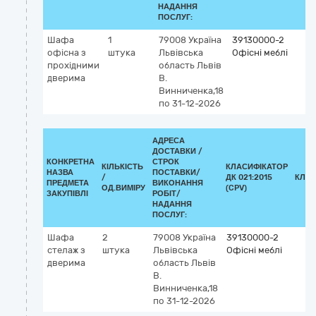
НАДАННЯ
ПОСЛУГ:
Шафа
1
79008
Україна
39130000-2
офісна з
штука
Львівська
Офісні меблі
прохідними
область
Львів
дверима
В.
Винниченка,18
по 31-12-2026
АДРЕСА
ДОСТАВКИ /
КОНКРЕТНА
СТРОК
КІЛЬКІСТЬ
КЛАСИФІКАТОР
НАЗВА
ПОСТАВКИ/
/
ДК 021:2015
КЛАС
ПРЕДМЕТА
ВИКОНАННЯ
ОД.ВИМІРУ
(CPV)
ЗАКУПІВЛІ
РОБІТ/
НАДАННЯ
ПОСЛУГ:
Шафа
2
79008
Україна
39130000-2
стелаж з
штука
Львівська
Офісні меблі
дверима
область
Львів
В.
Винниченка,18
по 31-12-2026