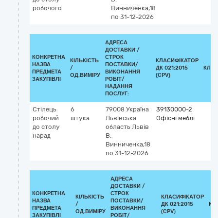
робочого
Винниченка,18
по 31-12-2026
АДРЕСА
ДОСТАВКИ /
КОНКРЕТНА
СТРОК
КІЛЬКІСТЬ
КЛАСИФІКАТОР
НАЗВА
ПОСТАВКИ/
/
ДК 021:2015
КЛАС
ПРЕДМЕТА
ВИКОНАННЯ
ОД.ВИМІРУ
(CPV)
ЗАКУПІВЛІ
РОБІТ/
НАДАННЯ
ПОСЛУГ:
Стілець
6
79008
Україна
39130000-2
робочий
штука
Львівська
Офісні меблі
до столу
область
Львів
нарад
В.
Винниченка,18
по 31-12-2026
АДРЕСА
ДОСТАВКИ /
КОНКРЕТНА
СТРОК
КІЛЬКІСТЬ
КЛАСИФІКАТОР
НАЗВА
ПОСТАВКИ/
/
ДК 021:2015
КЛ
ПРЕДМЕТА
ВИКОНАННЯ
ОД.ВИМІРУ
(CPV)
ЗАКУПІВЛІ
РОБІТ/