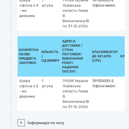
Шафа
1
79008
Україна
39130000-2
офісна з 4
штука
Львівська
Офісні меблі
- ма
область
Львів
дверима
В.
Винниченка,18
по 31-12-2026
АДРЕСА
ДОСТАВКИ /
КОНКРЕТНА
СТРОК
КІЛЬКІСТЬ
КЛАСИФІКАТОР
НАЗВА
ПОСТАВКИ/
/
ДК 021:2015
КЛАС
ПРЕДМЕТА
ВИКОНАННЯ
ОД.ВИМІРУ
(CPV)
ЗАКУПІВЛІ
РОБІТ/
НАДАННЯ
ПОСЛУГ:
Шафа
1
79008
Україна
39130000-2
офісна з 2
штука
Львівська
Офісні меблі
- ма
область
Львів
дверима
В.
Винниченка,18
по 31-12-2026
+
Інформація по лоту