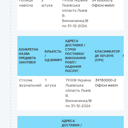
Полиця
2
79008
Україна
39130000-2
навісна
штука
Львівська
Офісні меблі
область
Львів
В.
Винниченка,18
по 31-12-2026
АДРЕСА
ДОСТАВКИ /
КОНКРЕТНА
СТРОК
КІЛЬКІСТЬ
КЛАСИФІКАТОР
НАЗВА
ПОСТАВКИ/
/
ДК 021:2015
КЛ
ПРЕДМЕТА
ВИКОНАННЯ
ОД.ВИМІРУ
(CPV)
ЗАКУПІВЛІ
РОБІТ/
НАДАННЯ
ПОСЛУГ:
Столик
1
79008
Україна
39130000-2
журнальний
штука
Львівська
Офісні меблі
область
Львів
В.
Винниченка,18
по 31-12-2026
АДРЕСА
ДОСТАВКИ /