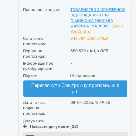
Пропозицію подав:
ТОВАРИСТВО З ОБМЕЖЕНОЮ
ВІДПОВІДАЛЬНІСТЮ
"ЛЬВІВСЬКА МЕБЛЕВА
ФАБРИКА "МАЛЬВИ"
Досьє
YouControl
Остаточна
348 784
UAH,
з ПДВ
пропозиція:
Первинна
350 539 UAH,
з ПДВ
пропозиція:
Інформація про
-
субпідрядника:
Підпис:
підписано
Переглянути Електронну пропозицію в
pdf
Дата та час
08-04-2026, 17:49:55
подання
пропозиції:
Документи:
Показати документи (22)