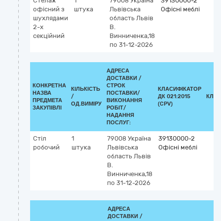
Стелаж
1
79008
Україна
39130000-2
офісний з
штука
Львівська
Офісні меблі
шухлядами
область
Львів
2-х
В.
секційний
Винниченка,18
по 31-12-2026
АДРЕСА
ДОСТАВКИ /
КОНКРЕТНА
СТРОК
КІЛЬКІСТЬ
КЛАСИФІКАТОР
НАЗВА
ПОСТАВКИ/
/
ДК 021:2015
КЛАС
ПРЕДМЕТА
ВИКОНАННЯ
ОД.ВИМІРУ
(CPV)
ЗАКУПІВЛІ
РОБІТ/
НАДАННЯ
ПОСЛУГ:
Стіл
1
79008
Україна
39130000-2
робочий
штука
Львівська
Офісні меблі
область
Львів
В.
Винниченка,18
по 31-12-2026
АДРЕСА
ДОСТАВКИ /