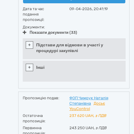
Дата та час
09-04-2026, 20:41:19
подання
пропозиції:
Документи:
Показати документи (33)
+
Підстави для відмови в участі у
процедурі закупівлі
+
Інші
Пропозицію подав:
ФОП Чимрук Наталія
Степанівна
Досьє
YouControl
Остаточна
237 620
UAH,
з ПДВ
пропозиція:
Первинна
243 250 UAH,
з ПДВ
пропозиція: