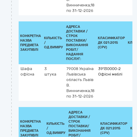
Винниченка,18
по 31-12-2026
АДРЕСА
ДОСТАВКИ /
КОНКРЕТНА
СТРОК
КІЛЬКІСТЬ
КЛАСИФІКАТОР
НАЗВА
ПОСТАВКИ/
/
ДК 021:2015
КЛАС
ПРЕДМЕТА
ВИКОНАННЯ
ОД.ВИМІРУ
(CPV)
ЗАКУПІВЛІ
РОБІТ/
НАДАННЯ
ПОСЛУГ:
Шафа
3
79008
Україна
39130000-2
офісна
штука
Львівська
Офісні меблі
область
Львів
В.
Винниченка,18
по 31-12-2026
АДРЕСА
ДОСТАВКИ /
КОНКРЕТНА
СТРОК
КІЛЬКІСТЬ
КЛАСИФІКАТОР
НАЗВА
ПОСТАВКИ/
/
ДК 021:2015
КЛ
ПРЕДМЕТА
ВИКОНАННЯ
ОД.ВИМІРУ
(CPV)
ЗАКУПІВЛІ
РОБІТ/