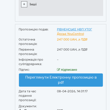
+
Інші
Пропозицію подав:
РІВНЕНСЬКЕ НВП УТОГ
Досьє YouControl
Остаточна
247 000
UAH,
з ПДВ
пропозиція:
Первинна
247 000 UAH,
з ПДВ
пропозиція:
Інформація про
-
субпідрядника:
Підпис:
підписано
Переглянути Електронну пропозицію в
pdf
Дата та час
08-04-2026, 14:01:17
подання
пропозиції:
Документи: