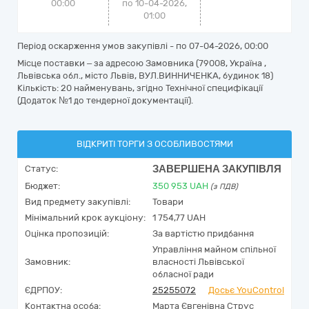
00:00
по 10-04-2026,
01:00
Період оскарження умов закупівлі - по
07-04-2026, 00:00
Місце поставки – за адресою Замовника (79008, Україна ,
Львівська обл., місто Львів, ВУЛ.ВИННИЧЕНКА, будинок 18)
Кількість: 20 найменувань, згідно Технічної специфікації
(Додаток №1 до тендерної документації).
ВІДКРИТІ ТОРГИ З ОСОБЛИВОСТЯМИ
ЗАВЕРШЕНА ЗАКУПІВЛЯ
Статус:
Бюджет:
350 953
UAH
(з ПДВ)
Вид предмету закупівлі:
Товари
Мінімальний крок аукціону:
1 754,77 UAH
Оцінка пропозицій:
За вартістю придбання
Управління майном спільної
Замовник:
власності Львівської
обласної ради
ЄДРПОУ:
25255072
Досьє YouControl
Контактна особа:
Марта Євгенівна Струс