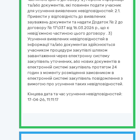
та/або документів, які повинен подати учасник
для усунення виявлених невідповідностей: 2.1.
Привести у відповідність до виявлених
зауважень документи та надати Додаток № 2 до
договору № 17\03Т від 16.03.2026 р., що є
невід’ємною частиною цього договору . 3)
Усунення виявлених невідповідностей в
інформації та/або документах здійснюється
учасником процедури закупівлі шляхом
завантаження через електронну систему
закупівель уточнених, або нових документів в
електронній системі закупівель протягом 24
годин з моменту розміщення замовником в
електронній системі закупівель повідомлення з
вимогою про усунення таких невідповідностей.
Кінцева дата та час усунення невідповідностей:
17-04-26, 11:11:17