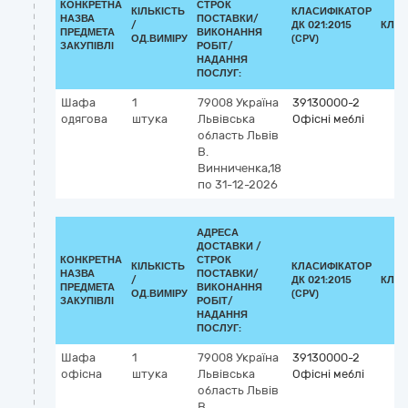
КОНКРЕТНА
СТРОК
КІЛЬКІСТЬ
КЛАСИФІКАТОР
НАЗВА
ПОСТАВКИ/
/
ДК 021:2015
КЛАС
ПРЕДМЕТА
ВИКОНАННЯ
ОД.ВИМІРУ
(CPV)
ЗАКУПІВЛІ
РОБІТ/
НАДАННЯ
ПОСЛУГ:
Шафа
1
79008
Україна
39130000-2
одягова
штука
Львівська
Офісні меблі
область
Львів
В.
Винниченка,18
по 31-12-2026
АДРЕСА
ДОСТАВКИ /
КОНКРЕТНА
СТРОК
КІЛЬКІСТЬ
КЛАСИФІКАТОР
НАЗВА
ПОСТАВКИ/
/
ДК 021:2015
КЛАС
ПРЕДМЕТА
ВИКОНАННЯ
ОД.ВИМІРУ
(CPV)
ЗАКУПІВЛІ
РОБІТ/
НАДАННЯ
ПОСЛУГ:
Шафа
1
79008
Україна
39130000-2
офісна
штука
Львівська
Офісні меблі
область
Львів
В.