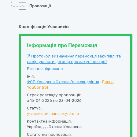
-
Пропозиції
Кваліфікація Учасників
Інформація про Переможця
Протокол визначення переможця закупівлі та
намір укласти договір про закупівлю.pdf
Рішення підписано
Ім'я:
ФОП Кєларєва Оксана Олександрівна
Досьє
YouControl
Строк розгляду пропозиції:
з 15-04-2026 по 23-04-2026
Статус:
учасник виграв закупівлю
Контактна інформація:
Україна
,
,
,
,
Оксана Кєларєва
Остаточна пропозиція: