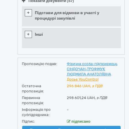
Показати документи (57)
+
Підстави для відмови в участі у
процедурі закупівлі
+
Інші
Пропозицію подав:
Фізична особа-підприємець
СІНДОЧАН-ТРОФІМУК
ЛЮДМИЛА АНАТОЛІЇВНА
Досьє YouControl
Остаточна
296 846
UAH,
з ПДВ
пропозиція:
Первинна
298 601,24 UAH,
з ПДВ
пропозиція:
Інформація про
-
субпідрядника:
Підпис:
підписано