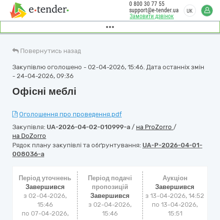
0 800 30 77 55
support@e-tender.ua
UK
Замовити дзвінок
Повернутись назад
Закупівлю оголошено - 02-04-2026, 15:46. Дата останніх змін
- 24-04-2026, 09:36
Офісні меблі
Оголошення про проведення.pdf
Закупівля:
UA-2026-04-02-010999-a
/
на ProZorro
/
на DoZorro
Рядок плану закупівлі та обґрунтування:
UA-P-2026-04-01-
008036-a
Період уточнень
Період подачі
Аукціон
Завершився
пропозицій
Завершився
з 02-04-2026,
Завершився
з
13-04-2026, 14:52
15:46
з 02-04-2026,
по
13-04-2026,
по 07-04-2026,
15:46
15:51