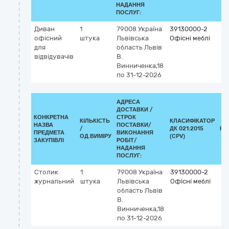
НАДАННЯ
ПОСЛУГ:
Диван
1
79008
Україна
39130000-2
офісний
штука
Львівська
Офісні меблі
для
область
Львів
відвідувачів
В.
Винниченка,18
по 31-12-2026
АДРЕСА
ДОСТАВКИ /
КОНКРЕТНА
СТРОК
КІЛЬКІСТЬ
КЛАСИФІКАТОР
НАЗВА
ПОСТАВКИ/
/
ДК 021:2015
КЛ
ПРЕДМЕТА
ВИКОНАННЯ
ОД.ВИМІРУ
(CPV)
ЗАКУПІВЛІ
РОБІТ/
НАДАННЯ
ПОСЛУГ:
Столик
1
79008
Україна
39130000-2
журнальний
штука
Львівська
Офісні меблі
область
Львів
В.
Винниченка,18
по 31-12-2026