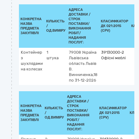
АДРЕСА
ДОСТАВКИ /
КОНКРЕТНА
СТРОК
КІЛЬКІСТЬ
КЛАСИФІКАТОР
НАЗВА
ПОСТАВКИ/
/
ДК 021:2015
КЛА
ПРЕДМЕТА
ВИКОНАННЯ
ОД.ВИМІРУ
(CPV)
ЗАКУПІВЛІ
РОБІТ/
НАДАННЯ
ПОСЛУГ:
Контейнер
1
79008
Україна
39130000-2
з
штука
Львівська
Офісні меблі
шухлядами
область
Львів
на колесах
В.
Винниченка,18
по 31-12-2026
АДРЕСА
ДОСТАВКИ /
КОНКРЕТНА
СТРОК
КІЛЬКІСТЬ
КЛАСИФІКАТОР
НАЗВА
ПОСТАВКИ/
/
ДК 021:2015
КЛАС
ПРЕДМЕТА
ВИКОНАННЯ
ОД.ВИМІРУ
(CPV)
ЗАКУПІВЛІ
РОБІТ/
НАДАННЯ
ПОСЛУГ: