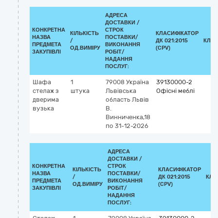
АДРЕСА
ДОСТАВКИ /
КОНКРЕТНА
СТРОК
КІЛЬКІСТЬ
КЛАСИФІКАТОР
НАЗВА
ПОСТАВКИ/
/
ДК 021:2015
КЛАС
ПРЕДМЕТА
ВИКОНАННЯ
ОД.ВИМІРУ
(CPV)
ЗАКУПІВЛІ
РОБІТ/
НАДАННЯ
ПОСЛУГ:
Шафа
1
79008
Україна
39130000-2
стелаж з
штука
Львівська
Офісні меблі
дверима
область
Львів
вузька
В.
Винниченка,18
по 31-12-2026
АДРЕСА
ДОСТАВКИ /
КОНКРЕТНА
СТРОК
КІЛЬКІСТЬ
КЛАСИФІКАТОР
НАЗВА
ПОСТАВКИ/
/
ДК 021:2015
КЛА
ПРЕДМЕТА
ВИКОНАННЯ
ОД.ВИМІРУ
(CPV)
ЗАКУПІВЛІ
РОБІТ/
НАДАННЯ
ПОСЛУГ: