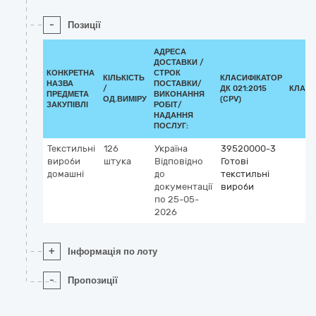
-
Позиції
АДРЕСА
ДОСТАВКИ /
КОНКРЕТНА
СТРОК
КІЛЬКІСТЬ
КЛАСИФІКАТОР
НАЗВА
ПОСТАВКИ/
/
ДК 021:2015
КЛАСИ
ПРЕДМЕТА
ВИКОНАННЯ
ОД.ВИМІРУ
(CPV)
ЗАКУПІВЛІ
РОБІТ/
НАДАННЯ
ПОСЛУГ:
Текстильні
126
Україна
39520000-3
вироби
штука
Відповідно
Готові
домашні
до
текстильні
документації
вироби
по 25-05-
2026
+
Інформація по лоту
-
Пропозиції