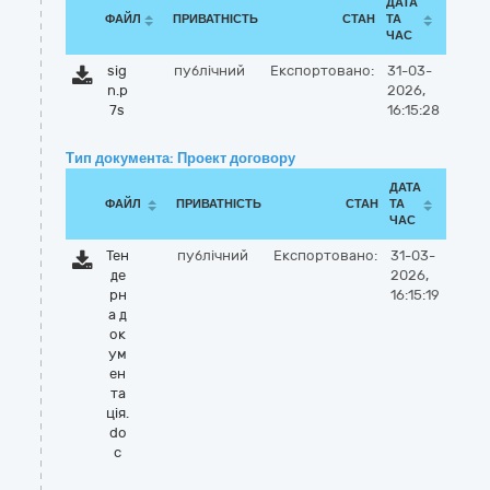
ДАТА
ФАЙЛ
ПРИВАТНІСТЬ
СТАН
ТА
ЧАС
sig
публічний
Експортовано:
31-03-
n.p
2026,
7s
16:15:28
Тип документа: Проект договору
ДАТА
ФАЙЛ
ПРИВАТНІСТЬ
СТАН
ТА
ЧАС
Тен
публічний
Експортовано:
31-03-
де
2026,
рн
16:15:19
а д
ок
ум
ен
та
ція.
do
c