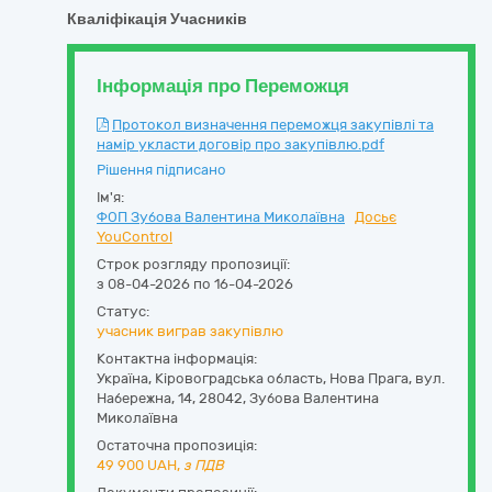
Кваліфікація Учасників
Інформація про Переможця
Протокол визначення переможця закупівлі та
намір укласти договір про закупівлю.pdf
Рішення підписано
Ім'я:
ФОП Зубова Валентина Миколаївна
Досьє
YouControl
Строк розгляду пропозиції:
з 08-04-2026 по 16-04-2026
Статус:
учасник виграв закупівлю
Контактна інформація:
Україна
,
Кіровоградська область
,
Нова Прага,
вул.
Набережна, 14
,
28042
,
Зубова Валентина
Миколаївна
Остаточна пропозиція:
49 900
UAH,
з ПДВ