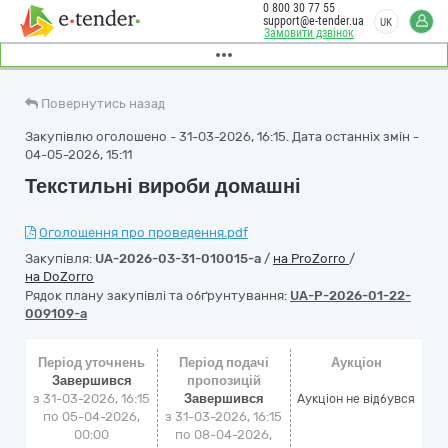
0 800 30 77 55
support@e-tender.ua
UK
Замовити дзвінок
Повернутись назад
Закупівлю оголошено - 31-03-2026, 16:15. Дата останніх змін -
04-05-2026, 15:11
Текстильні вироби домашні
Оголошення про проведення.pdf
Закупівля:
UA-2026-03-31-010015-a
/
на ProZorro
/
на DoZorro
Рядок плану закупівлі та обґрунтування:
UA-P-2026-01-22-
009109-a
Період уточнень
Період подачі
Аукціон
Завершився
пропозицій
з 31-03-2026, 16:15
Завершився
Аукціон не відбувся
по 05-04-2026,
з 31-03-2026, 16:15
00:00
по 08-04-2026,