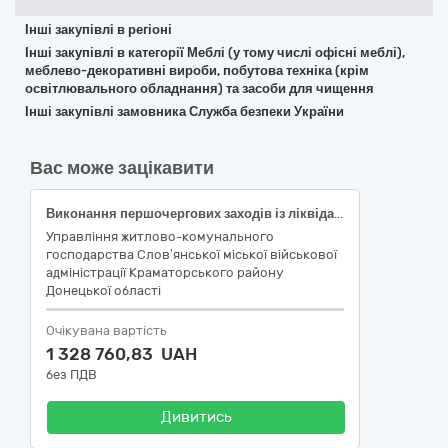
Інші закупівлі в регіоні
Інші закупівлі в категорії Меблі (у тому числі офісні меблі),
меблево-декоративні вироби, побутова техніка (крім
освітлювального обладнання) та засоби для чищення
Інші закупівлі замовника Служба безпеки України
Вас може зацікавити
Виконання першочергових заходів із ліквідації наслідків надзвичайних ситуацій та збройної агресії Російської Федерації в житлових будинках та інших об’єктах, що знаходяться на території Слов’янської міської територіальної громади (придбання матеріальних цінностей: тент будівельний , за кодом ДК 021:2015:39520000-3 Готові текстильні вироби, за номеклатурою ДК 021:2015: 39522120-4 - Тенти
Управління житлово-комунального
господарства Слов’янської міської військової
адміністрації Краматорського району
Донецької області
Очікувана вартість
1 328 760,83 UAH
без ПДВ
Дивитись