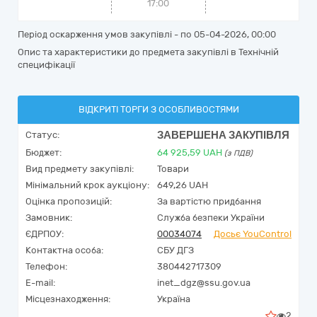
17:00
Період оскарження умов закупівлі - по
05-04-2026, 00:00
Опис та характеристики до предмета закупівлі в Технічній
специфікації
ВІДКРИТІ ТОРГИ З ОСОБЛИВОСТЯМИ
ЗАВЕРШЕНА ЗАКУПІВЛЯ
Статус:
Бюджет:
64 925,59
UAH
(з ПДВ)
Вид предмету закупівлі:
Товари
Мінімальний крок аукціону:
649,26 UAH
Оцінка пропозицій:
За вартістю придбання
Замовник:
Служба безпеки України
ЄДРПОУ:
00034074
Досьє YouControl
Контактна особа:
СБУ ДГЗ
Телефон:
380442717309
E-mail:
inet_dgz@ssu.gov.ua
Місцезнаходження:
Україна
2