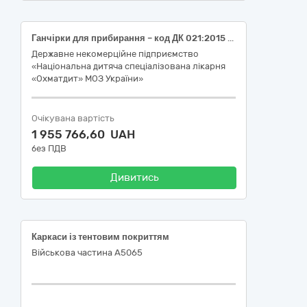
Ганчірки для прибирання – код ДК 021:2015 – 39520000-3 - Готові текстильні вироби (Ганчірки для прибирання – код ДК 021:2015 – 39525800-6 - Ганчірки для прибирання)
Державне некомерційне підприємство
«Національна дитяча спеціалізована лікарня
«Охматдит» МОЗ України»
Очікувана вартість
1 955 766,60 UAH
без ПДВ
Дивитись
Каркаси із тентовим покриттям
Військова частина А5065