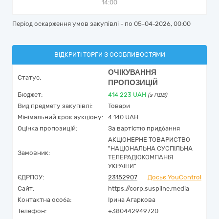
14:00
Період оскарження умов закупівлі - по
05-04-2026, 00:00
ВІДКРИТІ ТОРГИ З ОСОБЛИВОСТЯМИ
ОЧІКУВАННЯ
Статус:
ПРОПОЗИЦІЙ
Бюджет:
414 223
UAH
(з ПДВ)
Вид предмету закупівлі:
Товари
Мінімальний крок аукціону:
4 140 UAH
Оцінка пропозицій:
За вартістю придбання
АКЦІОНЕРНЕ ТОВАРИСТВО
"НАЦІОНАЛЬНА СУСПІЛЬНА
Замовник:
ТЕЛЕРАДІОКОМПАНІЯ
УКРАЇНИ"
ЄДРПОУ:
23152907
Досьє YouControl
Сайт:
https://corp.suspilne.media
Контактна особа:
Ірина Агаркова
Телефон:
+380442949720