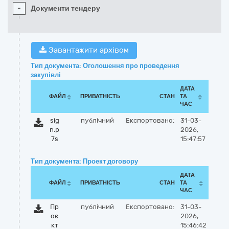
-
Документи тендеру
Завантажити архівом
Тип документа: Оголошення про проведення
закупівлі
ДАТА
ФАЙЛ
ПРИВАТНІСТЬ
СТАН
ТА
ЧАС
sig
публічний
Експортовано:
31-03-
n.p
2026,
7s
15:47:57
Тип документа: Проект договору
ДАТА
ФАЙЛ
ПРИВАТНІСТЬ
СТАН
ТА
ЧАС
Пр
публічний
Експортовано:
31-03-
оє
2026,
кт
15:46:42