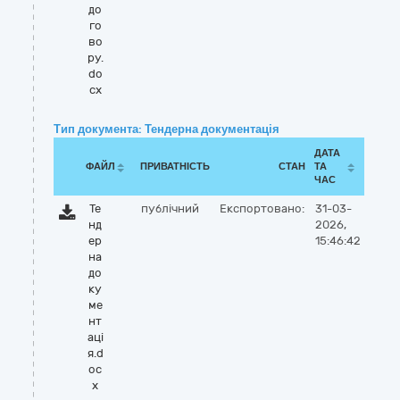
до
го
во
ру.
do
cx
Тип документа: Тендерна документація
ДАТА
ФАЙЛ
ПРИВАТНІСТЬ
СТАН
ТА
ЧАС
Те
публічний
Експортовано:
31-03-
нд
2026,
ер
15:46:42
на
до
ку
ме
нт
аці
я.d
oc
x