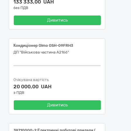
133 333,00 UAH
без ПДВ
Дивитись
Кондиціонер Olmo OSH-09FRH3
ДП "Військова частина А2166"
Очікувана вартість
20 000,00 UAH
з ПДВ
Дивитись
39710000-2 Електричні побутові прилади (Водонагрівачі (бойлери), холодильник)