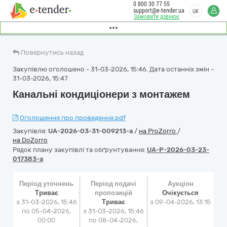
0 800 30 77 55
support@e-tender.ua
UK
Замовити дзвінок
Повернутись назад
Закупівлю оголошено - 31-03-2026, 15:46. Дата останніх змін -
31-03-2026, 15:47
Канальні кондиціонери з монтажем
Оголошення про проведення.pdf
Закупівля:
UA-2026-03-31-009213-a
/
на ProZorro
/
на DoZorro
Рядок плану закупівлі та обґрунтування:
UA-P-2026-03-23-
017383-a
Період уточнень
Період подачі
Аукціон
Триває
пропозицій
Очікується
з 31-03-2026, 15:46
Триває
з
09-04-2026, 13:15
по 05-04-2026,
з 31-03-2026, 15:46
00:00
по 08-04-2026,