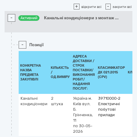
+
-
відкрити всі
закрити всі
-
Канальні кондиціонери з монтаж
...
Активний
-
Позиції
АДРЕСА
ДОСТАВКИ /
КОНКРЕТНА
СТРОК
КІЛЬКІСТЬ
КЛАСИФІКАТОР
НАЗВА
ПОСТАВКИ/
/
ДК 021:2015
КЛАС
ПРЕДМЕТА
ВИКОНАННЯ
ОД.ВИМІРУ
(CPV)
ЗАКУПІВЛІ
РОБІТ/
НАДАННЯ
ПОСЛУГ:
Канальні
2
Україна
м.
39710000-2
кондиціонери
штука
Київ
вул.
Електричні
Б.
побутові
Грінченка,
прилади
11
по 30-05-
2026