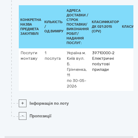
АДРЕСА
ДОСТАВКИ /
КОНКРЕТНА
СТРОК
КІЛЬКІСТЬ
КЛАСИФІКАТОР
НАЗВА
ПОСТАВКИ/
/
ДК 021:2015
КЛАСИФІ
ПРЕДМЕТА
ВИКОНАННЯ
ОД.ВИМІРУ
(CPV)
ЗАКУПІВЛІ
РОБІТ/
НАДАННЯ
ПОСЛУГ:
Послуги
1
Україна
м.
39710000-2
монтажу
послуга
Київ
вул.
Електричні
Б.
побутові
Грінченка,
прилади
11
по 30-05-
2026
+
Інформація по лоту
-
Пропозиції