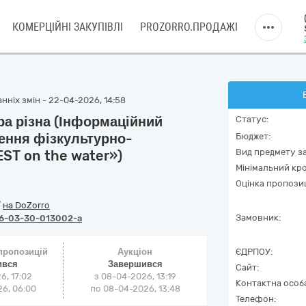
КОМЕРЦІЙНІ ЗАКУПІВЛІ
PROZORRO.ПРОДАЖІ
нніх змін - 22-04-2026, 14:58
ра різна (Інформаційний
Статус:
ення фізкультурно-
Бюджет:
Вид предмету за
ST on the water»)
Мінімальний кро
Оцінка пропозиц
/
на DoZorro
Замовник:
6-03-30-013002-a
 пропозицій
Аукціон
ЄДРПОУ:
ився
Завершився
Сайт:
6, 17:02
з
08-04-2026, 13:19
Контактна особ
6, 06:00
по
08-04-2026, 13:48
Телефон: