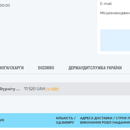
E-mail:
00:00
Місцезнаходжен
МОГИ/СКАРГИ
DOZORRO
ДЕРЖАУДИТСЛУЖБА УКРАЇНИ
Фурніту
...
11 520
UAH
(з ПДВ)
КІЛЬКІСТЬ /
АДРЕСА ДОСТАВКИ /
СТРОК 
ВЛІ
ОД.ВИМІРУ
ВИКОНАННЯ РОБІТ/НАДАННЯ