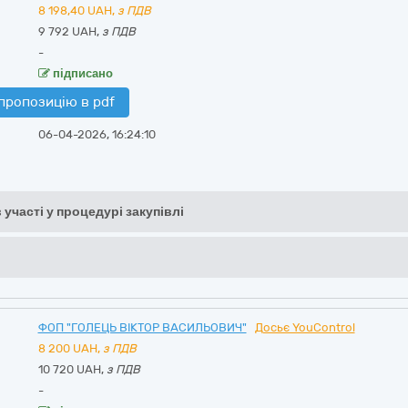
8 198,40
UAH,
з ПДВ
9 792 UAH,
з ПДВ
-
підписано
пропозицію в pdf
06-04-2026, 16:24:10
 участі у процедурі закупівлі
ФОП "ГОЛЕЦЬ ВІКТОР ВАСИЛЬОВИЧ"
Досьє YouControl
8 200
UAH,
з ПДВ
10 720 UAH,
з ПДВ
-