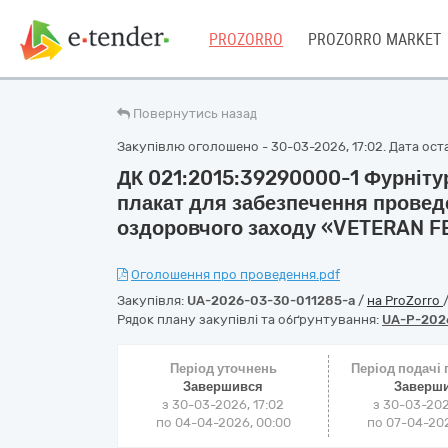
PROZORRO
PROZORRO MARKET
Повернутись назад
Закупівлю оголошено - 30-03-2026, 17:02. Дата оста
ДК 021:2015:39290000-1 Фурніту
плакат для забезпечення провед
оздоровчого заходу «VETERAN FE
Оголошення про проведення.pdf
Закупівля:
UA-2026-03-30-011285-a
/
на ProZorro
Рядок плану закупівлі та обґрунтування:
UA-P-202
Період уточнень
Період подачі
Завершився
Заверш
з 30-03-2026, 17:02
з 30-03-202
по 04-04-2026, 00:00
по 07-04-202