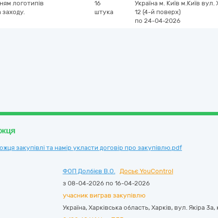
ням логотипів
16
Україна
м. Київ
м.Київ
вул. 
 заходу.
штука
12 (4-й поверх)
по 24-04-2026
ожця
ця закупівлі та намір укласти договір про закупівлю.pdf
ФОП Долбієв В.О.
Досьє YouControl
з 08-04-2026 по 16-04-2026
учасник виграв закупівлю
Україна
,
Харківська область
,
Харків,
вул. Якіра 3а, 