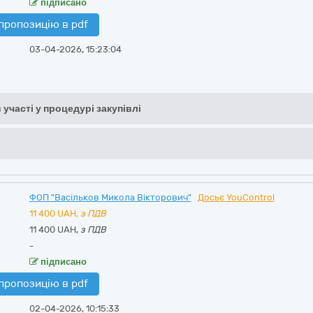
підписано
пропозицію в pdf
03-04-2026, 15:23:04
 участі у процедурі закупівлі
ФОП "Васільков Микола Вікторович"
Досьє YouControl
11 400
UAH,
з ПДВ
11 400 UAH,
з ПДВ
-
підписано
пропозицію в pdf
02-04-2026, 10:15:33