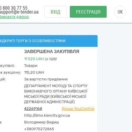
0 800 30 77 55
support@e-tender.ua
ВХІД
РЕЄСТРАЦІЯ
UK
Замовити дзвінок
ВІДКРИТІ ТОРГИ З ОСОБЛИВОСТЯМИ
ЗАВЕРШЕНА ЗАКУПІВЛЯ
11 520
UAH
(з ПДВ)
купівлі:
Товари
к аукціону:
115,20 UAH
ій:
За вартістю придбання
ДЕПАРТАМЕНТ МОЛОДІ ТА СПОРТУ
ВИКОНАВЧОГО ОРГАНУ КИЇВСЬКОЇ
МІСЬКОЇ РАДИ (КИЇВСЬКОЇ МІСЬКОЇ
ДЕРЖАВНОЇ АДМІНІСТРАЦІЇ)
42269168
Досьє YouControl
http://dms.kievcity.gov.ua
а:
Володимир Видиш
+380975272865