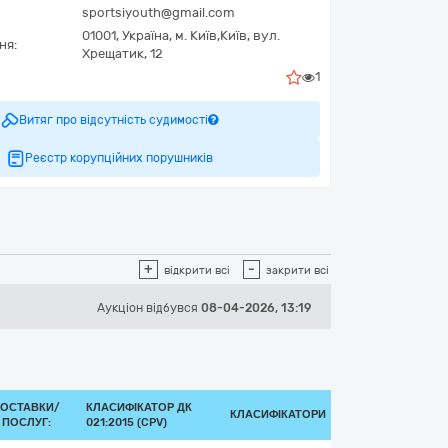
sportsiyouth@gmail.com
01001,
Україна
,
м. Київ,
Київ,
вул.
ня:
Хрещатик, 12
1
Витяг про відсутність судимості
Реєстр корупційних порушників
+
-
відкрити всі
закрити всі
Аукціон відбувся
08-04-2026, 13:19
ПОСТАВКИ/
КЛАСИФІКАТОР ДК
КЛАСИФІКАТОРИ
 ПОСЛУГ:
021:2015 (CPV)