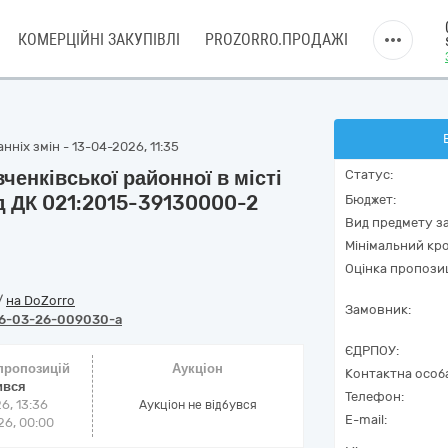
КОМЕРЦІЙНІ ЗАКУПІВЛІ
PROZORRO.ПРОДАЖІ
ніх змін - 13-04-2026, 11:35
ченківської районної в місті
Статус:
од ДК 021:2015-39130000-2
Бюджет:
Вид предмету за
Мінімальний кро
Оцінка пропозиц
/
на DoZorro
Замовник:
6-03-26-009030-a
ЄДРПОУ:
 пропозицій
Аукціон
Контактна особ
ився
Телефон:
6, 13:36
Аукціон не відбувся
E-mail:
6, 00:00