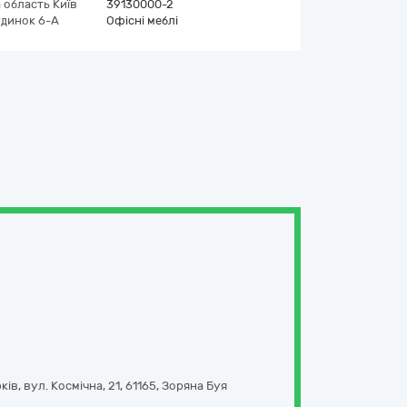
а область
Київ
39130000-2
удинок 6-А
Офісні меблі
рків,
вул. Космічна, 21
,
61165
,
Зоряна Буя