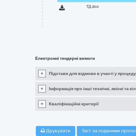
ТД.doc
Електронні тендерні вимоги
+
Підстави для відмови в участі у процеду
+
Інформація про інші технічні, якісні та 
+
Кваліфікаційні критерії
Друкувати
Звіт за поданими пропо