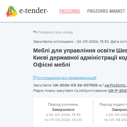
PROZORRO
PROZORRO MARKET
Повернутись назад
Закупівлю оголошено - 26-03-2026, 13:36. Дата остан
Меблі для управління освіти Шев
Києві державної адміністрації к
Офісні меблі
Оголошення про проведення.pdf
Закупівля:
UA-2026-03-26-007555-a
/
на ProZorro
Рядок плану закупівлі та обґрунтування:
UA-P-202
Період уточнень
Період подачі
Завершився
Заверш
з 26-03-2026, 13:36
з 26-03-202
по 31-03-2026, 00:00
по 03-04-202