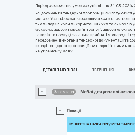
Період оскарження умов закупівлі - по
31-03-2026, 
Усі документи тендерної пропозиції, які готуються
мовою. Уся інформація розміщується в електронній
тих випадків коли використання букв та символів 
(зокрема, адреси мережі "інтернет", адреси електро
товарів та послуг), загальноприйняті міжнародні тер
передбачені вимогами тендерної документації та дод
складі тендерної пропозиції, викладені іншими мова
на українську мову.
ДЕТАЛІ ЗАКУПІВЛІ
ЗВЕРНЕННЯ
ВИ
-
Меблі для управління ос
Завершено
-
Позиції
КОНКРЕТНА НАЗВА ПРЕДМЕТА ЗАКУПІ