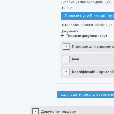
Інформація про субпідрядника:
Підпис:
Переглянути Електронну 
Дата та час подання пропозиції:
Документи:
Показати документи (29)
+
Підстави для відмови в
+
Інші
+
Кваліфікаційні критерії
Друкувати реєстр отримани
-
Документи тендеру