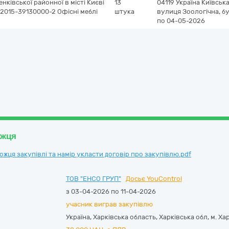
нківської районної в місті Києві
13
04119
Україна
Київськ
1:2015-39130000-2 Офісні меблі
штука
вулиця Зоологічна, б
по 04-05-2026
ожця
ця закупівлі та намір укласти договір про закупівлю.pdf
ТОВ "ЕНСО ГРУП"
Досьє YouControl
з 03-04-2026 по 11-04-2026
учасник виграв закупівлю
Україна
,
Харківська область
,
Харківська обл, м. Ха