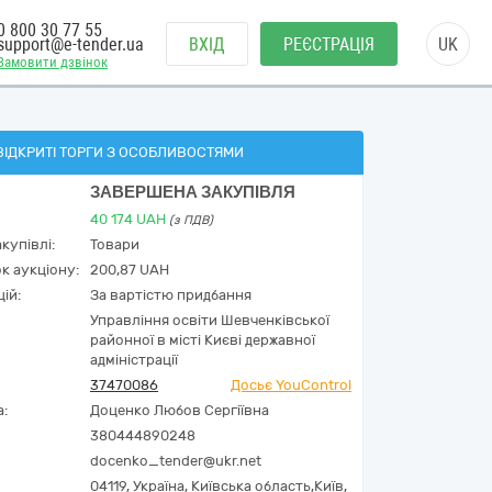
0 800 30 77 55
support@e-tender.ua
ВХІД
РЕЄСТРАЦІЯ
UK
Замовити дзвінок
ВІДКРИТІ ТОРГИ З ОСОБЛИВОСТЯМИ
ЗАВЕРШЕНА ЗАКУПІВЛЯ
40 174
UAH
(з ПДВ)
купівлі:
Товари
к аукціону:
200,87 UAH
ій:
За вартістю придбання
Управління освіти Шевченківської
районної в місті Києві державної
адміністрації
37470086
Досьє YouControl
а:
Доценко Любов Сергіївна
380444890248
docenko_tender@ukr.net
04119,
Україна
,
Київська область,
Київ,