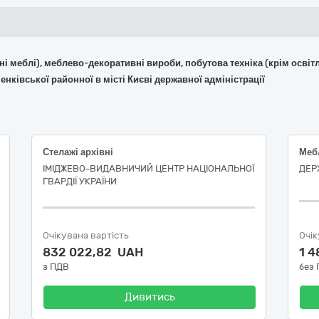
фісні меблі), меблево-декоративні вироби, побутова техніка (крім ос
нківської районної в місті Києві державної адміністрації
Стелажі архівні
Мебл
ІМІДЖЕВО-ВИДАВНИЧИЙ ЦЕНТР НАЦІОНАЛЬНОЇ
ДЕР
ГВАРДІЇ УКРАЇНИ
Очікувана вартість
Очік
832 022,82 UAH
1 4
з ПДВ
без
Дивитись