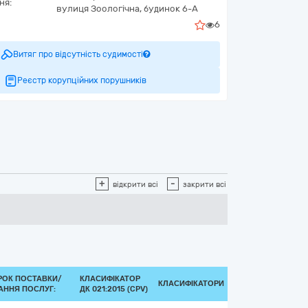
ня:
вулиця Зоологічна, будинок 6-А
6
Витяг про відсутність судимості
Реєстр корупційних порушників
+
-
відкрити всі
закрити всі
РОК ПОСТАВКИ/
КЛАСИФІКАТОР
КЛАСИФІКАТОРИ
АННЯ ПОСЛУГ:
ДК 021:2015 (CPV)