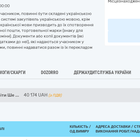
Місцезнаходжен
00:00
 учасником, повинні бути складені українською
 системі закупівель українською мовою, крім
української мови призводить до їх спотворення
нної пошти, торговельної марки (знаку для
міни). Документи або копії документів (які
атками до неї), які надаються учасником у
ми, повинні надаватися разом із їх перекладом
МОГИ/СКАРГИ
DOZORRO
ДЕРЖАУДИТСЛУЖБА УКРАЇНИ
віти Ше
...
40 174
UAH
(з ПДВ)
КІЛЬКІСТЬ /
АДРЕСА ДОСТАВКИ /
СТ
ВЛІ
ОД.ВИМІРУ
ВИКОНАННЯ РОБІТ/НАД