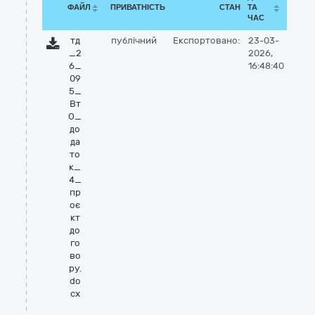
ФАЙЛ
ПРИВАТНІСТЬ
СТАН
ТА
ЧАС
тд
публічний
Експортовано:
23-03-
_2
2026,
6_
16:48:40
09
5_
Вт
О_
до
да
то
к_
4_
пр
оє
кт
до
го
во
ру.
do
cx