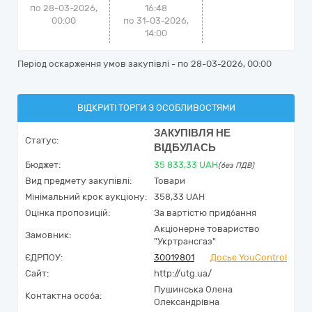
по 28-03-2026,
16:48
00:00
по 31-03-2026,
14:00
Період оскарження умов закупівлі - по
28-03-2026, 00:00
ВІДКРИТІ ТОРГИ З ОСОБЛИВОСТЯМИ
ЗАКУПІВЛЯ НЕ
Статус:
ВІДБУЛАСЬ
Бюджет:
35 833,33
UAH
(без ПДВ)
Вид предмету закупівлі:
Товари
Мінімальний крок аукціону:
358,33 UAH
Оцінка пропозицій:
За вартістю придбання
Акціонерне товариство
Замовник:
"Укртрансгаз"
ЄДРПОУ:
30019801
Досьє YouControl
Сайт:
http://utg.ua/
Пушинська Олена
Контактна особа:
Олександрівна