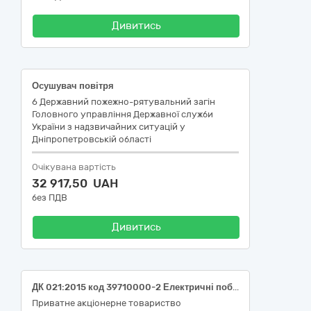
Дивитись
Осушувач повітря
6 Державний пожежно-рятувальний загін
Головного управління Державної служби
України з надзвичайних ситуацій у
Дніпропетровській області
Очікувана вартість
32 917,50 UAH
без ПДВ
Дивитись
ДК 021:2015 код 39710000-2 Електричні побутові прилади (Холодильники для філії "Каскад Київських ГЕС і ГАЕС" ПрАТ "Укргідроенерго")
Приватне акціонерне товариство