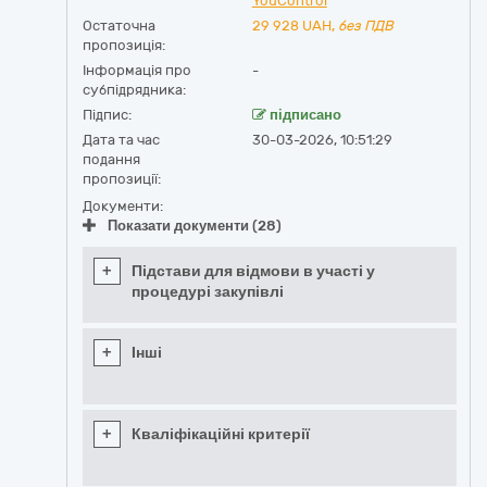
YouControl
Остаточна
29 928
UAH,
без ПДВ
пропозиція:
Інформація про
-
субпідрядника:
Підпис:
підписано
Дата та час
30-03-2026, 10:51:29
подання
пропозиції:
Документи:
Показати документи (28)
+
Підстави для відмови в участі у
процедурі закупівлі
+
Інші
+
Кваліфікаційні критерії