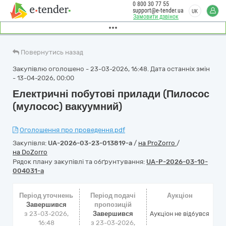
0 800 30 77 55
support@e-tender.ua
UK
Замовити дзвінок
Повернутись назад
Закупівлю оголошено - 23-03-2026, 16:48. Дата останніх змін
- 13-04-2026, 00:00
Електричні побутові прилади (Пилосос
(мулосос) вакуумний)
Оголошення про проведення.pdf
Закупівля:
UA-2026-03-23-013819-a
/
на ProZorro
/
на DoZorro
Рядок плану закупівлі та обґрунтування:
UA-P-2026-03-10-
004031-a
Період уточнень
Період подачі
Аукціон
Завершився
пропозицій
з 23-03-2026,
Завершився
Аукціон не відбувся
16:48
з 23-03-2026,