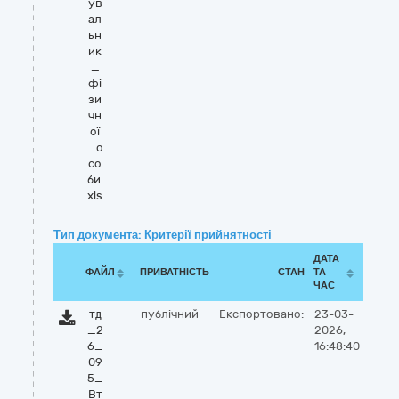
ув
ал
ьн
ик
_
фі
зи
чн
ої
_о
со
би.
xls
Тип документа: Критерії прийнятності
ДАТА
ФАЙЛ
ПРИВАТНІСТЬ
СТАН
ТА
ЧАС
тд
публічний
Експортовано:
23-03-
_2
2026,
6_
16:48:40
09
5_
Вт