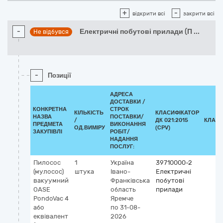
+
-
відкрити всі
закрити всі
-
Електричні побутові прилади (П
...
Не відбувся
-
Позиції
АДРЕСА
ДОСТАВКИ /
КОНКРЕТНА
СТРОК
КІЛЬКІСТЬ
КЛАСИФІКАТОР
НАЗВА
ПОСТАВКИ/
/
ДК 021:2015
КЛАСИ
ПРЕДМЕТА
ВИКОНАННЯ
ОД.ВИМІРУ
(CPV)
ЗАКУПІВЛІ
РОБІТ/
НАДАННЯ
ПОСЛУГ:
Пилосос
1
Україна
39710000-2
(мулосос)
штука
Івано-
Електричні
вакуумний
Франківська
побутові
OASE
область
прилади
PondoVac 4
Яремче
або
по 31-08-
еквівалент
2026