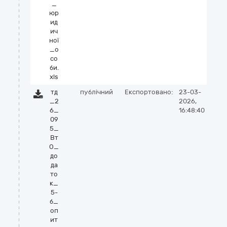
_
юр
ид
ич
ної
_о
со
би.
xls
тд
публічний
Експортовано:
23-03-
_2
2026,
6_
16:48:40
09
5_
Вт
О_
до
да
то
к_
5-
б_
оп
ит