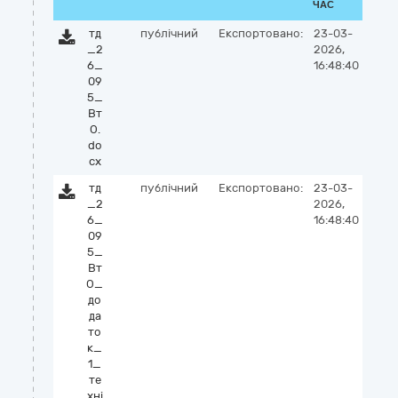
ЧАС
тд
публічний
Експортовано:
23-03-
_2
2026,
6_
16:48:40
09
5_
Вт
О.
do
cx
тд
публічний
Експортовано:
23-03-
_2
2026,
6_
16:48:40
09
5_
Вт
О_
до
да
то
к_
1_
те
хні