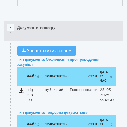
-
Документи тендеру
Завантажити архівом
Тип документа: Оголошення про проведення
закупівлі
ДАТА
ФАЙЛ
ПРИВАТНІСТЬ
СТАН
ТА
ЧАС
sig
публічний
Експортовано:
23-03-
n.p
2026,
7s
16:48:47
Тип документа: Тендерна документація
ДАТА
ФАЙЛ
ПРИВАТНІСТЬ
СТАН
ТА