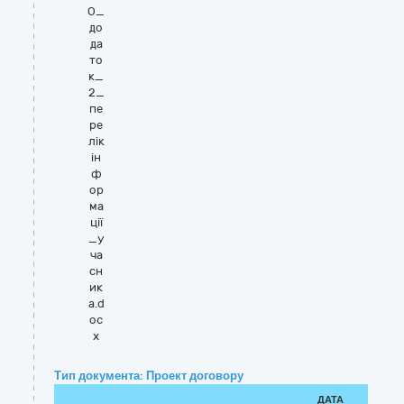
О_
до
да
то
к_
2_
пе
ре
лік
ін
ф
ор
ма
ції
_у
ча
сн
ик
а.d
oc
x
Тип документа: Проект договору
ДАТА