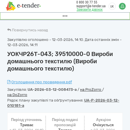
0 800 30 77 55
support@e-tender.ua
UK
Замовити дзвінок
Повернутись назад
Закупівлю оголошено - 12-03-2026, 14:10. Дата останніх змін -
12-03-2026, 14:11
УОКЧР26Т-043; 39510000-0 Вироби
домашнього текстилю (Вироби
домашнього текстилю)
Оголошення про проведення.pdf
Закупівля:
UA-2026-03-12-008473-a
/
на ProZorro
/
на DoZorro
Рядок плану закупівлі та обґрунтування:
UA-P-2026-03-12-
010181-a
Період уточнень
Період подачі
Аукціон
Триває
пропозицій
Очікується