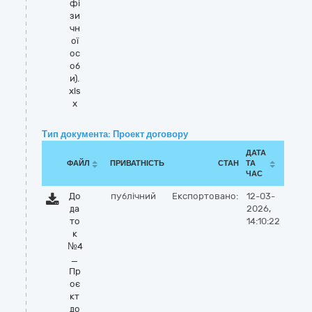
фі
зи
чн
ої
ос
об
и).
xls
x
Тип документа: Проект договору
ДАТА
ФАЙЛ
ПРИВАТНІСТЬ
СТАН
ТА
ЧАС
До
публічний
Експортовано:
12-03-
да
2026,
то
14:10:22
к
№4
_
Пр
оє
кт
до