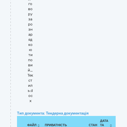
го
во
ру
за
ро
зн
ар
яд
ко
ю
ти
по
ви
й_
Тек
ст
ил
ь.d
oc
x
Тип документа: Тендерна документація
ДАТА
ФАЙЛ
ПРИВАТНІСТЬ
СТАН
ТА