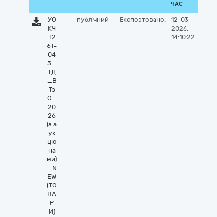
ЧАС
УО
публічний
Експортовано:
12-03-
КЧ
2026,
Т2
14:10:22
6Т-
04
3_
ТД
_В
Тз
О_
20
26
(з а
ук
ціо
на
ми)
_N
EW
(ТО
ВА
Р
И)