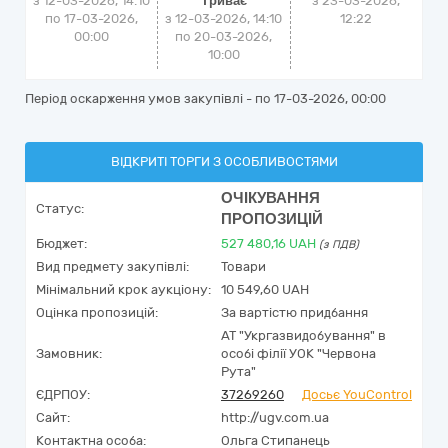
з 12-03-2026, 14:10
Триває
з
23-03-2026,
по 17-03-2026,
з 12-03-2026, 14:10
12:22
00:00
по 20-03-2026,
10:00
Період оскарження умов закупівлі - по
17-03-2026, 00:00
ВІДКРИТІ ТОРГИ З ОСОБЛИВОСТЯМИ
ОЧІКУВАННЯ
Статус:
ПРОПОЗИЦІЙ
Бюджет:
527 480,16
UAH
(з ПДВ)
Вид предмету закупівлі:
Товари
Мінімальний крок аукціону:
10 549,60 UAH
Оцінка пропозицій:
За вартістю придбання
АТ "Укргазвидобування" в
Замовник:
особі філії УОК "Червона
Рута"
ЄДРПОУ:
37269260
Досьє YouControl
Сайт:
http://ugv.com.ua
Контактна особа:
Ольга Стипанець