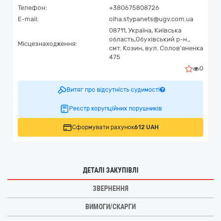
Телефон:
+380675808726
E-mail:
olha.stypanets@ugv.com.ua
08711,
Україна
,
Київська
область,
Обухівський р-н.,
Місцезнаходження:
смт. Козин,
вул. Солов'яненка
475
0
Витяг про відсутність судимості
Реєстр корупційних порушників
Сформувати рахунок
612 UAH
ДЕТАЛІ ЗАКУПІВЛІ
ЗВЕРНЕННЯ
ВИМОГИ/СКАРГИ