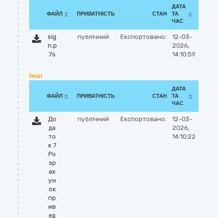
ДАТА
ФАЙЛ
ПРИВАТНІСТЬ
СТАН
ТА
ЧАС
sig
публічний
Експортовано:
12-03-
n.p
2026,
7s
14:10:59
Інші
ДАТА
ФАЙЛ
ПРИВАТНІСТЬ
СТАН
ТА
ЧАС
До
публічний
Експортовано:
12-03-
да
2026,
то
14:10:22
к 7
Ро
зр
ах
ун
ок
пр
ив
ед