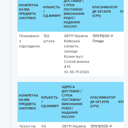
ДОСТАВКИ /
КОНКРЕТНА
СТРОК
КІЛЬКІСТЬ
КЛАСИФІКАТОР
НАЗВА
ПОСТАВКИ/
/
ДК 021:2015
КЛА
ПРЕДМЕТА
ВИКОНАННЯ
ОД.ВИМІРУ
(CPV)
ЗАКУПІВЛІ
РОБІТ/
НАДАННЯ
ПОСЛУГ:
Покривало
102
08711
Україна
39511200-9
з
штука
Київська
Пледи
підкладкою
область
селище
Козин
вул.
Солов’яненка
475
по 30-11-2026
АДРЕСА
ДОСТАВКИ /
КОНКРЕТНА
СТРОК
КІЛЬКІСТЬ
КЛАСИФІКАТОР
НАЗВА
ПОСТАВКИ/
/
ДК 021:2015
КЛАС
ПРЕДМЕТА
ВИКОНАННЯ
ОД.ВИМІРУ
(CPV)
ЗАКУПІВЛІ
РОБІТ/
НАДАННЯ
ПОСЛУГ:
Чохол на
96
08711
Україна
39512500-9