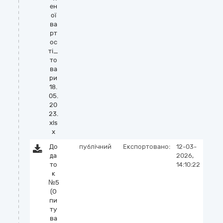
ен
ої
ва
рт
ос
ті_
то
ва
ри
18.
05.
20
23.
xls
x
До
публічний
Експортовано:
12-03-
да
2026,
то
14:10:22
к
№5
(О
пи
ту
ва