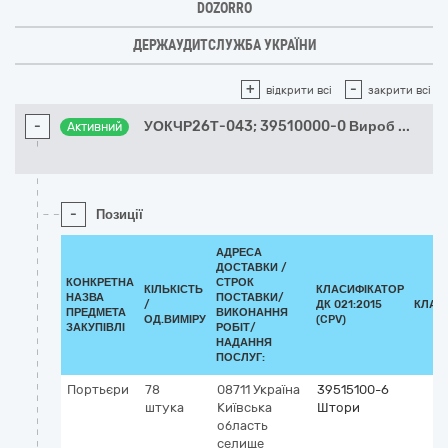
DOZORRO
ДЕРЖАУДИТСЛУЖБА УКРАЇНИ
+
-
відкрити всі
закрити всі
-
УОКЧР26Т-043; 39510000-0 Вироб
...
Активний
-
Позиції
АДРЕСА
ДОСТАВКИ /
КОНКРЕТНА
СТРОК
КІЛЬКІСТЬ
КЛАСИФІКАТОР
НАЗВА
ПОСТАВКИ/
/
ДК 021:2015
КЛАС
ПРЕДМЕТА
ВИКОНАННЯ
ОД.ВИМІРУ
(CPV)
ЗАКУПІВЛІ
РОБІТ/
НАДАННЯ
ПОСЛУГ:
Портьєри
78
08711
Україна
39515100-6
штука
Київська
Штори
область
селище