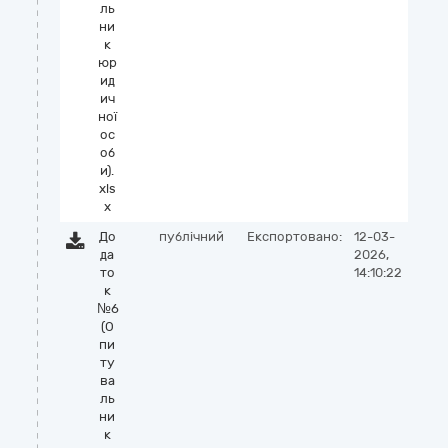
ль
ни
к
юр
ид
ич
ної
ос
об
и).
xls
x
До
публічний
Експортовано:
12-03-
да
2026,
то
14:10:22
к
№6
(О
пи
ту
ва
ль
ни
к