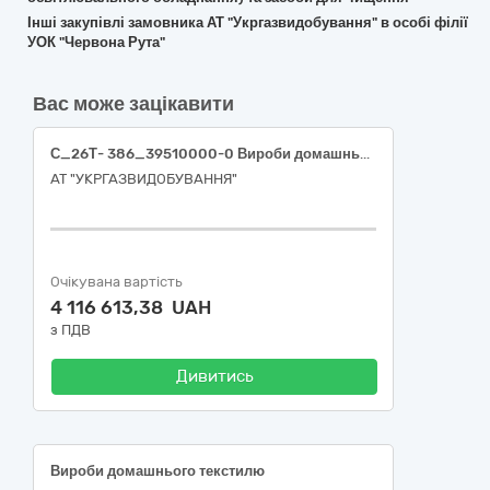
Інші закупівлі замовника АТ "Укргазвидобування" в особі філії
УОК "Червона Рута"
Вас може зацікавити
С_26Т- 386_39510000-0 Вироби домашнього текстилю (Білизна постільна, ковдри, покривала, подушки, рушники)
АТ "УКРГАЗВИДОБУВАННЯ"
Очікувана вартість
4 116 613,38 UAH
з ПДВ
Дивитись
Вироби домашнього текстилю