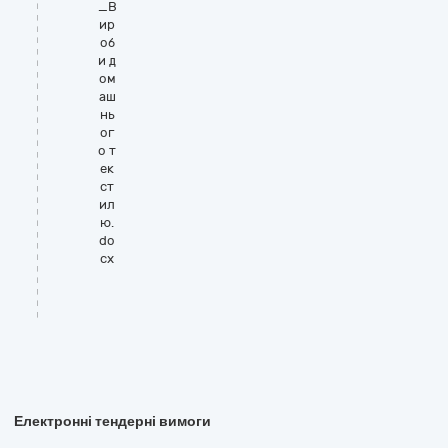
_В
ир
об
и д
ом
аш
нь
ог
о т
ек
ст
ил
ю.
do
cx
Електронні тендерні вимоги