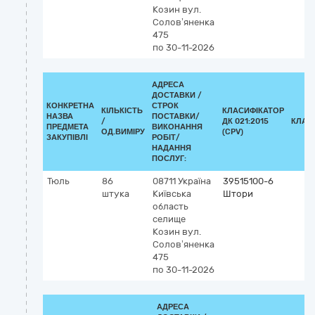
Козин
вул.
Солов’яненка
475
по 30-11-2026
АДРЕСА
ДОСТАВКИ /
КОНКРЕТНА
СТРОК
КІЛЬКІСТЬ
КЛАСИФІКАТОР
НАЗВА
ПОСТАВКИ/
/
ДК 021:2015
КЛАС
ПРЕДМЕТА
ВИКОНАННЯ
ОД.ВИМІРУ
(CPV)
ЗАКУПІВЛІ
РОБІТ/
НАДАННЯ
ПОСЛУГ:
Тюль
86
08711
Україна
39515100-6
штука
Київська
Штори
область
селище
Козин
вул.
Солов’яненка
475
по 30-11-2026
АДРЕСА