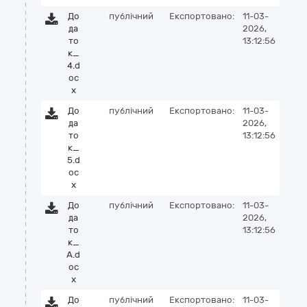
До
публічний
Експортовано:
11-03-
да
2026,
то
13:12:56
к_
4.d
oc
x
До
публічний
Експортовано:
11-03-
да
2026,
то
13:12:56
к_
5.d
oc
x
До
публічний
Експортовано:
11-03-
да
2026,
то
13:12:56
к_
А.d
oc
x
До
публічний
Експортовано:
11-03-