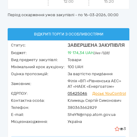
12:00
15:20
Період оскарження умов закупівлі - по
16-03-2026, 00:00
ВІДКРИТІ ТОРГИ З ОСОБЛИВОСТЯМИ
ЗАВЕРШЕНА ЗАКУПІВЛЯ
Статус:
Бюджет:
19 174,34
UAH
(без ПДВ)
Вид предмету закупівлі:
Товари
Мінімальний крок аукціону:
100 UAH
Оцінка пропозицій:
За вартістю придбання
Філія «ВП «Рівненська АЕС»
Замовник:
АТ «НАЕК «Енергоатом»
ЄДРПОУ:
05425046
Досьє YouControl
Контактна особа:
Климець Сергій Симонович
Телефон:
380363662829
E-mail:
SheYN@rnpp.atom.gov.ua
Місцезнаходження:
Україна
3