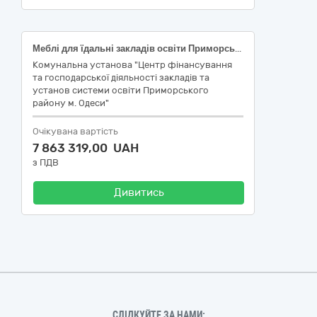
Меблі для їдальні закладів освіти Приморського району м. Одеси Код 39140000-5 Меблі для дому (39143200-8 - Меблі для їдальні) за ДК 021:2015 Єдиного закупівельного словника
Комунальна установа "Центр фінансування
та господарської діяльності закладів та
установ системи освіти Приморського
району м. Одеси"
Очікувана вартість
7 863 319,00 UAH
з ПДВ
Дивитись
СЛІДКУЙТЕ ЗА НАМИ: