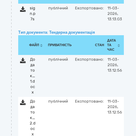
sig
публічний
Експортовано:
11-03-
n.p
2026,
7s
13:13:03
Тип документа: Тендерна документація
ДАТА
ФАЙЛ
ПРИВАТНІСТЬ
СТАН
ТА
ЧАС
До
публічний
Експортовано:
11-03-
да
2026,
то
13:12:56
к_
1.d
oc
x
До
публічний
Експортовано:
11-03-
да
2026,
то
13:12:56
к_
2.d
oc
x