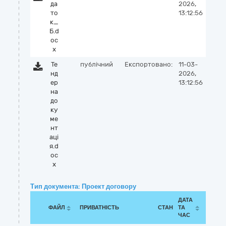
да
2026,
то
13:12:56
к_
Б.d
oc
x
Те
публічний
Експортовано:
11-03-
нд
2026,
ер
13:12:56
на
до
ку
ме
нт
аці
я.d
oc
x
Тип документа: Проект договору
ДАТА
ФАЙЛ
ПРИВАТНІСТЬ
СТАН
ТА
ЧАС