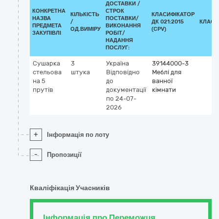
ДОСТАВКИ /
КОНКРЕТНА
СТРОК
КІЛЬКІСТЬ
КЛАСИФІКАТОР
НАЗВА
ПОСТАВКИ/
/
ДК 021:2015
КЛАСИ
ПРЕДМЕТА
ВИКОНАННЯ
ОД.ВИМІРУ
(CPV)
ЗАКУПІВЛІ
РОБІТ/
НАДАННЯ
ПОСЛУГ:
Сушарка
3
Україна
39144000-3
стельова
штука
Відповідно
Меблі для
на 5
до
ванної
прутів
документації
кімнати
по 24-07-
2026
+
Інформація по лоту
-
Пропозиції
Кваліфікація Учасників
Інформація про Переможця