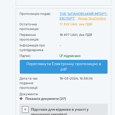
Пропозицію подав:
ТОВ "ШПАНОВСЬКИЙ ІМПОРТ-
ЕКСПОРТ"
Досьє YouControl
Остаточна
17 399
UAH,
без ПДВ
пропозиція:
Первинна
18 497 UAH,
без ПДВ
пропозиція:
Інформація про
-
субпідрядника:
Підпис:
підписано
Переглянути Електронну пропозицію в
pdf
Дата та час
18-03-2026, 16:58:06
подання
пропозиції:
Документи:
Показати документи (27)
+
Підстави для відмови в участі у
процедурі закупівлі