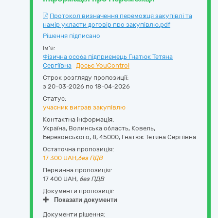
Протокол визначення переможця закупівлі та
намір укласти договір про закупівлю.pdf
Рішення підписано
Ім'я:
Фізична особа підприємець Гнатюк Тетяна
Сергіївна
Досьє YouControl
Строк розгляду пропозиції:
з 20-03-2026 по 18-04-2026
Статус:
учасник виграв закупівлю
Контактна інформація:
Україна
,
Волинська область
,
Ковель,
Березовського, 8
,
45000
,
Гнатюк Тетяна Сергіївна
Остаточна пропозиція:
17 300
UAH,
без ПДВ
Первинна пропозиція:
17 400 UAH,
без ПДВ
Документи пропозиції:
Показати документи
Документи рішення: