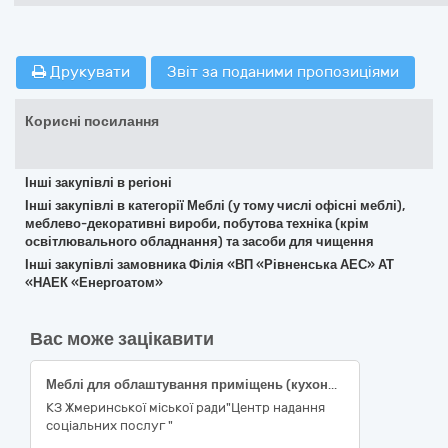
Друкувати
Звіт за поданими пропозиціями
Корисні посилання
Інші закупівлі в регіоні
Інші закупівлі в категорії Меблі (у тому числі офісні меблі),
меблево-декоративні вироби, побутова техніка (крім
освітлювального обладнання) та засоби для чищення
Інші закупівлі замовника Філія «ВП «Рівненська АЕС» АТ
«НАЕК «Енергоатом»
Вас може зацікавити
Меблі для облаштування приміщень (кухонні меблі, шафа комбінована, шафа для одягу, шафа-пенал для санвузла, журнальний столик, стінка під телевізор), код за ДК 021:2015 - 39140000-5 – Меблі для дому
КЗ Жмеринської міської ради"Центр надання
соціальних послуг "