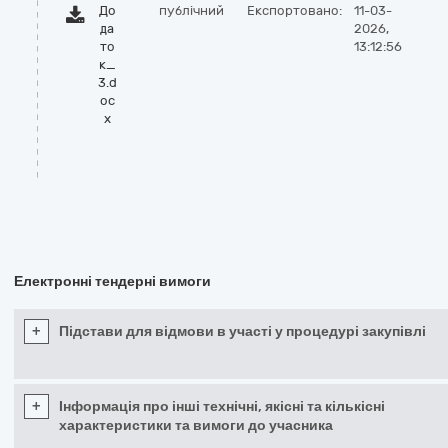
До
публічний
Експортовано:
11-03-
да
2026,
то
13:12:56
к_
3.d
oc
x
Електронні тендерні вимоги
+
Підстави для відмови в участі у процедурі закупівлі
+
Інформація про інші технічні, якісні та кількісні
характеристики та вимоги до учасника