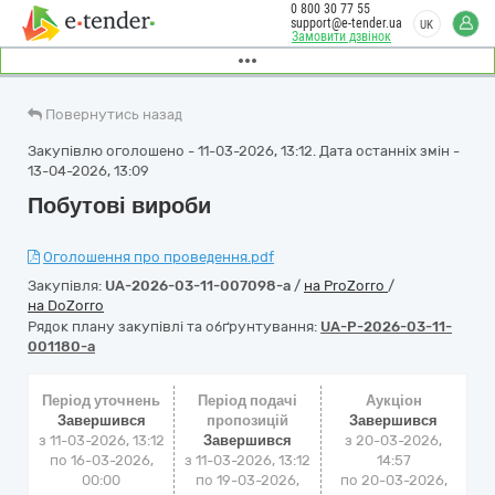
0 800 30 77 55
support@e-tender.ua
UK
Замовити дзвінок
Повернутись назад
Закупівлю оголошено - 11-03-2026, 13:12. Дата останніх змін -
13-04-2026, 13:09
Побутові вироби
Оголошення про проведення.pdf
Закупівля:
UA-2026-03-11-007098-a
/
на ProZorro
/
на DoZorro
Рядок плану закупівлі та обґрунтування:
UA-P-2026-03-11-
001180-a
Період уточнень
Період подачі
Аукціон
Завершився
пропозицій
Завершився
з 11-03-2026, 13:12
Завершився
з
20-03-2026,
по 16-03-2026,
з 11-03-2026, 13:12
14:57
00:00
по 19-03-2026,
по
20-03-2026,