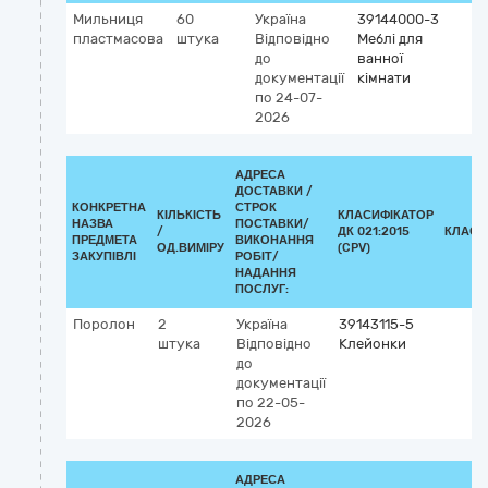
Мильниця
60
Україна
39144000-3
пластмасова
штука
Відповідно
Меблі для
до
ванної
документації
кімнати
по 24-07-
2026
АДРЕСА
ДОСТАВКИ /
КОНКРЕТНА
СТРОК
КІЛЬКІСТЬ
КЛАСИФІКАТОР
НАЗВА
ПОСТАВКИ/
/
ДК 021:2015
КЛАСИ
ПРЕДМЕТА
ВИКОНАННЯ
ОД.ВИМІРУ
(CPV)
ЗАКУПІВЛІ
РОБІТ/
НАДАННЯ
ПОСЛУГ:
Поролон
2
Україна
39143115-5
штука
Відповідно
Клейонки
до
документації
по 22-05-
2026
АДРЕСА