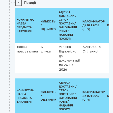
-
Позиції
АДРЕСА
ДОСТАВКИ /
КОНКРЕТНА
СТРОК
КІЛЬКІСТЬ
КЛАСИФІКАТОР
НАЗВА
ПОСТАВКИ/
/
ДК 021:2015
КЛА
ПРЕДМЕТА
ВИКОНАННЯ
ОД.ВИМІРУ
(CPV)
ЗАКУПІВЛІ
РОБІТ/
НАДАННЯ
ПОСЛУГ:
Дошка
3
Україна
39141200-4
прасувальна
штука
Відповідно
Стільниці
до
документації
по 24-07-
2026
АДРЕСА
ДОСТАВКИ /
КОНКРЕТНА
СТРОК
КІЛЬКІСТЬ
КЛАСИФІКАТОР
НАЗВА
ПОСТАВКИ/
/
ДК 021:2015
КЛА
ПРЕДМЕТА
ВИКОНАННЯ
ОД.ВИМІРУ
(CPV)
ЗАКУПІВЛІ
РОБІТ/
НАДАННЯ
ПОСЛУГ: