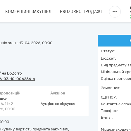
КОМЕРЦІЙНІ ЗАКУПІВЛІ
PROZORRO.ПРОДАЖІ
ніх змін - 13-04-2026, 00:00
Статус:
Бюджет:
Вид предмету за
Мінімальний кро
/
на DoZorro
Оцінка пропозиц
6-03-10-006256-a
Замовник:
 пропозицій
Аукціон
ЄДРПОУ:
ився
6, 11:42
Аукціон не відбувся
Контактна особ
6, 00:00
Телефон:
E-mail:
00:00
ікувану вартість предмета закупівлі,
Місцезнаходжен