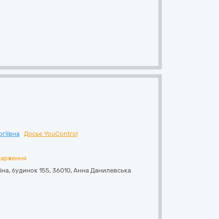
гіївна
Досьє YouControl
карження
іна, будинок 155
,
36010
,
Анна Данилевська