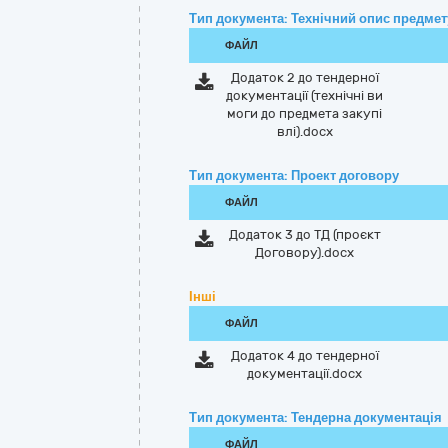
Тип документа: Технічний опис предмету
ФАЙЛ
Додаток 2 до тендерної
документації (технічні ви
моги до предмета закупі
влі).docx
Тип документа: Проект договору
ФАЙЛ
Додаток 3 до ТД (проєкт
Договору).docx
Інші
ФАЙЛ
Додаток 4 до тендерної
документації.docx
Тип документа: Тендерна документація
ФАЙЛ