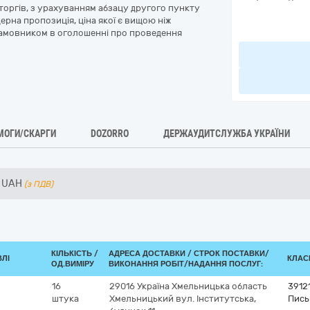
торгів, з урахуванням абзацу другого пункту
рна пропозиція, ціна якої є вищою ніж
 замовником в оголошенні про проведення
МОГИ/СКАРГИ
DOZORRO
ДЕРЖАУДИТСЛУЖБА УКРАЇНИ
UAH
(з ПДВ)
КІЛЬКІСТЬ /
АДРЕСА ДОСТАВКИ /
СТРОК ПОСТАВКИ/
ВЛІ
КЛАСИ
ОД.ВИМІРУ
ВИКОНАННЯ РОБІТ/НАДАННЯ ПОСЛУГ:
16
29016
Україна
Хмельницька область
3912
штука
Хмельницький
вул. Інститутська,
Пись