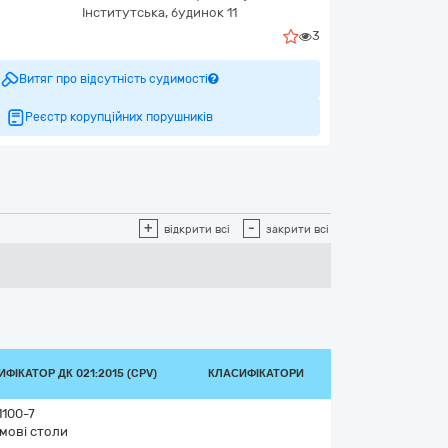
Інститутська, будинок 11
3
Витяг про відсутність судимості
Реєстр корупційних порушників
+
-
відкрити всі
закрити всі
ФІКАТОР ДК 021:2015 (CPV)
КЛАСИФІКАТОРИ
1100-7
мові столи