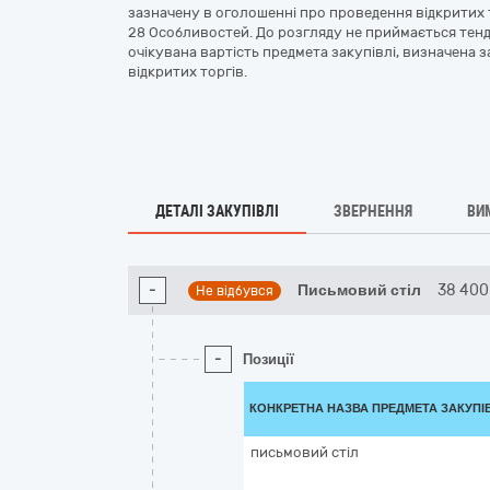
зазначену в оголошенні про проведення відкритих 
28 Особливостей. До розгляду не приймається тенде
очікувана вартість предмета закупівлі, визначена
відкритих торгів.
ДЕТАЛІ ЗАКУПІВЛІ
ЗВЕРНЕННЯ
ВИ
-
Письмовий стіл
38 400
Не відбувся
-
Позиції
КОНКРЕТНА НАЗВА ПРЕДМЕТА ЗАКУПІ
письмовий стіл