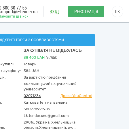
0 800 30 77 55
support@e-tender.ua
ВХІД
РЕЄСТРАЦІЯ
UK
Замовити дзвінок
ВІДКРИТІ ТОРГИ З ОСОБЛИВОСТЯМИ
ЗАКУПІВЛЯ НЕ ВІДБУЛАСЬ
38 400
UAH
(з ПДВ)
купівлі:
Товари
к аукціону:
384 UAH
ій:
За вартістю придбання
Хмельницький національний
університет
02071234
Досьє YouControl
а:
Каткова Тетяна Іванівна
380978991985
t.k.tender.xnu@gmail.com
29016,
Україна
,
Хмельницька
ня:
область,
Хмельницький,
вул.