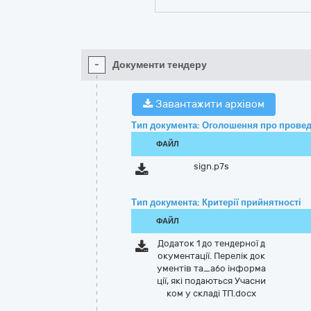
-
Документи тендеру
Завантажити архівом
Тип документа: Оголошення про провед
ФАЙЛ
sign.p7s
Тип документа: Критерії прийнятності
ФАЙЛ
Додаток 1 до тендерної д
окументації. Перелік док
ументів та_або інформа
ції, які подаються Учасни
ком у складі ТП.docx