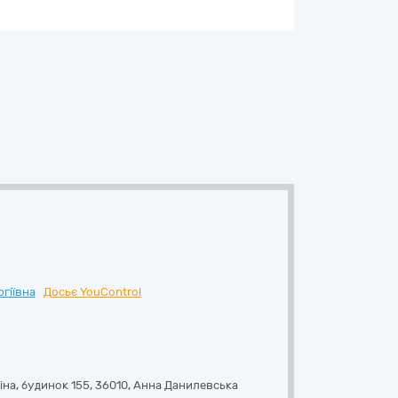
гіївна
Досьє YouControl
іна, будинок 155
,
36010
,
Анна Данилевська