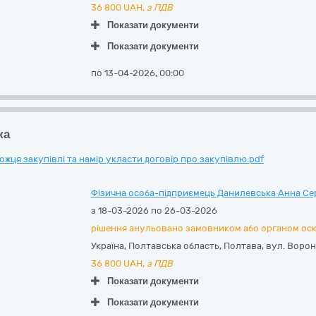
36 800
UAH,
з ПДВ
Показати документи
Показати документи
по 13-04-2026, 00:00
ка
ця закупівлі та намір укласти договір про закупівлю.pdf
Фізична особа-підприємець Данилевська Анна Сер
з 18-03-2026 по 26-03-2026
рішення анульовано замовником або органом ос
Україна
,
Полтавська область
,
Полтава,
вул. Ворон
36 800
UAH,
з ПДВ
Показати документи
Показати документи