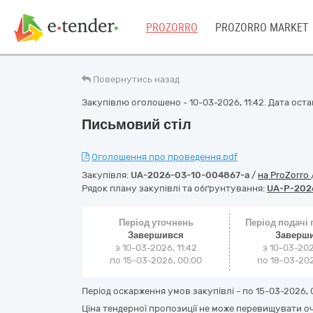
PROZORRO
PROZORRO MARKET
Повернутись назад
Закупівлю оголошено - 10-03-2026, 11:42. Дата остан
Письмовий стіл
Оголошення про проведення.pdf
Закупівля:
UA-2026-03-10-004867-a
/
на ProZorro
Рядок плану закупівлі та обґрунтування:
UA-P-202
Період уточнень
Період подачі
Завершився
Заверш
з 10-03-2026, 11:42
з 10-03-202
по 15-03-2026, 00:00
по 18-03-202
Період оскарження умов закупівлі - по
15-03-2026, 
Ціна тендерної пропозиції не може перевищувати оч