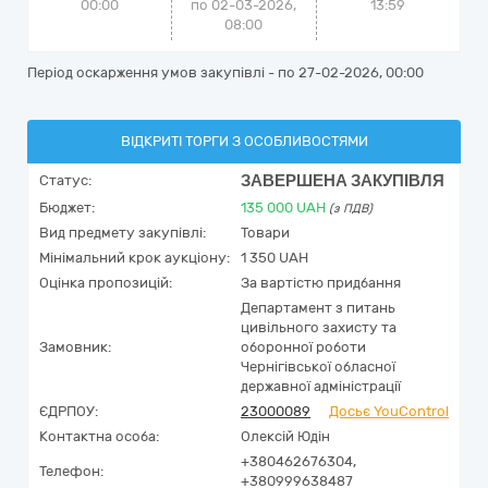
00:00
по 02-03-2026,
13:59
08:00
Період оскарження умов закупівлі - по
27-02-2026, 00:00
ВІДКРИТІ ТОРГИ З ОСОБЛИВОСТЯМИ
ЗАВЕРШЕНА ЗАКУПІВЛЯ
Статус:
Бюджет:
135 000
UAH
(з ПДВ)
Вид предмету закупівлі:
Товари
Мінімальний крок аукціону:
1 350 UAH
Оцінка пропозицій:
За вартістю придбання
Департамент з питань
цивільного захисту та
Замовник:
оборонної роботи
Чернігівської обласної
державної адміністрації
ЄДРПОУ:
23000089
Досьє YouControl
Контактна особа:
Олексій Юдін
+380462676304,
Телефон:
+380999638487