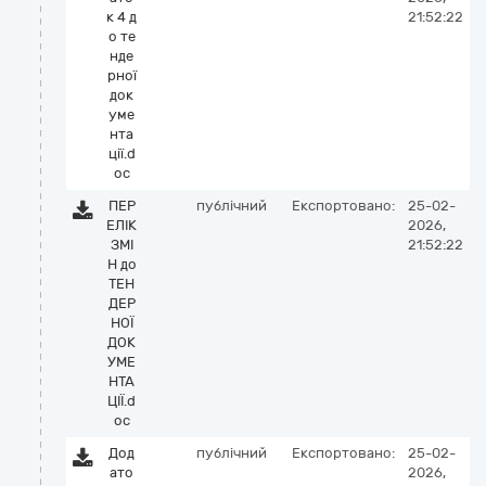
к 4 д
21:52:22
о те
нде
рної
док
уме
нта
ції.d
oc
ПЕР
публічний
Експортовано:
25-02-
ЕЛІК
2026,
ЗМІ
21:52:22
Н до
ТЕН
ДЕР
НОЇ
ДОК
УМЕ
НТА
ЦІЇ.d
oc
Дод
публічний
Експортовано:
25-02-
ато
2026,