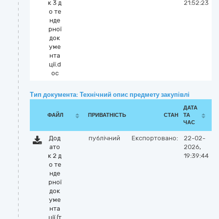
к 3 д
21:52:23
о те
нде
рної
док
уме
нта
ції.d
oc
Тип документа: Технічний опис предмету закупівлі
ДАТА
ФАЙЛ
ПРИВАТНІСТЬ
СТАН
ТА
ЧАС
Дод
публічний
Експортовано:
22-02-
ато
2026,
к 2 д
19:39:44
о те
нде
рної
док
уме
нта
ції (т