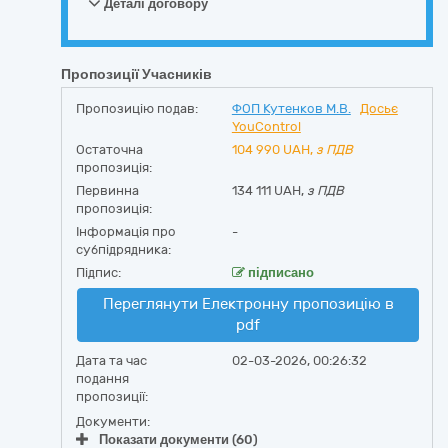
Деталі договору
Пропозиції Учасників
Пропозицію подав:
ФОП Кутенков М.В.
Досьє
YouControl
Остаточна
104 990
UAH,
з ПДВ
пропозиція:
Первинна
134 111 UAH,
з ПДВ
пропозиція:
Інформація про
-
субпідрядника:
Підпис:
підписано
Переглянути Електронну пропозицію в
pdf
Дата та час
02-03-2026, 00:26:32
подання
пропозиції:
Документи:
Показати документи (60)