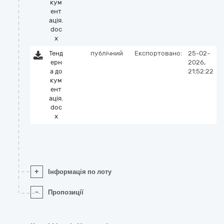
кум
ент
ація.
doc
x
Тенд
публічний
Експортовано:
25-02-
ерн
2026,
а до
21:52:22
кум
ент
ація.
doc
x
+
Інформація по лоту
-
Пропозиції