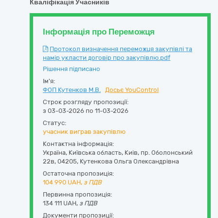
Кваліфікація Учасників
Інформація про Переможця
Протокол визначення переможця закупівлі та
намір укласти договір про закупівлю.pdf
Рішення підписано
Ім'я:
ФОП Кутенков М.В.
Досьє YouControl
Строк розгляду пропозиції:
з 03-03-2026 по 11-03-2026
Статус:
учасник виграв закупівлю
Контактна інформація:
Україна
,
Київська область
,
Киів,
пр. Оболонський
22в
,
04205
,
Кутенкова Ольга Олександрівна
Остаточна пропозиція:
104 990
UAH,
з ПДВ
Первинна пропозиція:
134 111 UAH,
з ПДВ
Документи пропозиції: