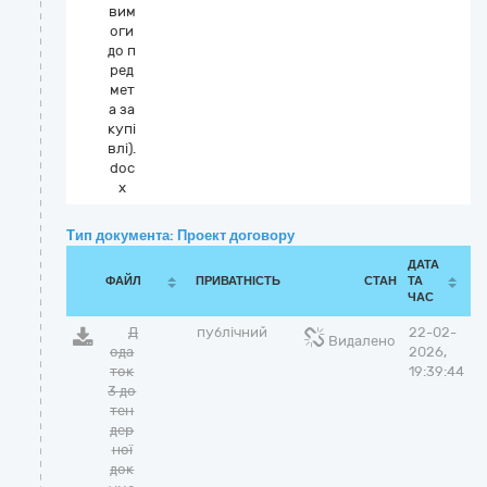
вим
оги
до п
ред
мет
а за
купі
влі).
doc
x
Тип документа: Проект договору
ДАТА
ФАЙЛ
ПРИВАТНІСТЬ
СТАН
ТА
ЧАС
Д
публічний
22-02-
Видалено
ода
2026,
ток
19:39:44
3 до
тен
дер
ної
док