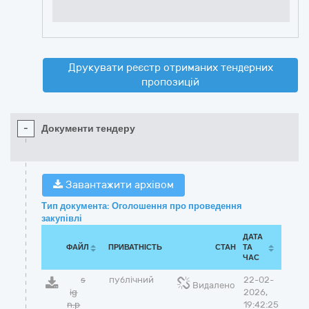
Друкувати реєстр отриманих тендерних
пропозицій
-
Документи тендеру
Завантажити архівом
Тип документа: Оголошення про проведення
закупівлі
ДАТА
ФАЙЛ
ПРИВАТНІСТЬ
СТАН
ТА
ЧАС
s
публічний
22-02-
Видалено
ig
2026,
n.p
19:42:25