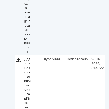
ехні
чні
вим
оги
до п
ред
мет
а за
купі
влі).
doc
x
Дод
публічний
Експортовано:
25-02-
ато
2026,
к 2 д
21:52:22
о те
нде
рної
док
уме
нта
ції (т
ехні
чні