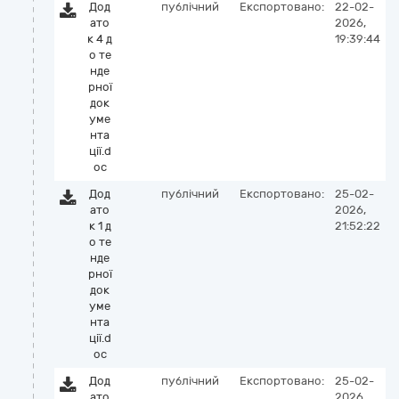
Дод
публічний
Експортовано:
22-02-
ато
2026,
к 4 д
19:39:44
о те
нде
рної
док
уме
нта
ції.d
oc
Дод
публічний
Експортовано:
25-02-
ато
2026,
к 1 д
21:52:22
о те
нде
рної
док
уме
нта
ції.d
oc
Дод
публічний
Експортовано:
25-02-
ато
2026,