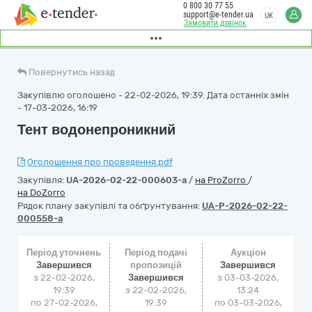
0 800 30 77 55
support@e-tender.ua
UK
Замовити дзвінок
Повернутись назад
Закупівлю оголошено - 22-02-2026, 19:39. Дата останніх змін
- 17-03-2026, 16:19
Тент водонепроникний
Оголошення про проведення.pdf
Закупівля:
UA-2026-02-22-000603-a
/
на ProZorro
/
на DoZorro
Рядок плану закупівлі та обґрунтування:
UA-P-2026-02-22-
000558-a
Період уточнень
Період подачі
Аукціон
Завершився
пропозицій
Завершився
з 22-02-2026,
Завершився
з
03-03-2026,
19:39
з 22-02-2026,
13:24
по 27-02-2026,
19:39
по
03-03-2026,