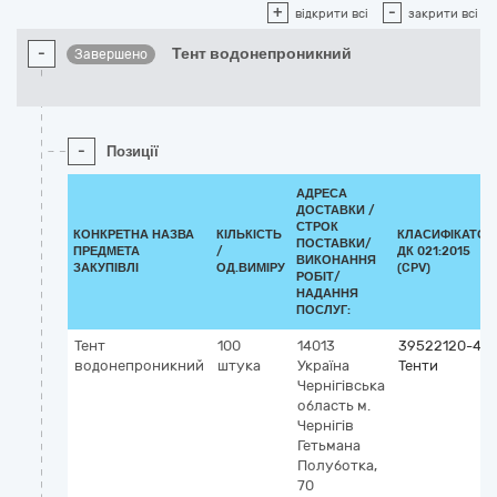
+
-
відкрити всі
закрити всі
-
Тент водонепроникний
Завершено
-
Позиції
АДРЕСА
ДОСТАВКИ /
СТРОК
КОНКРЕТНА НАЗВА
КІЛЬКІСТЬ
КЛАСИФІКАТОР
ПОСТАВКИ/
ПРЕДМЕТА
/
ДК 021:2015
ВИКОНАННЯ
ЗАКУПІВЛІ
ОД.ВИМІРУ
(CPV)
РОБІТ/
НАДАННЯ
ПОСЛУГ:
Тент
100
14013
39522120-4
водонепроникний
штука
Україна
Тенти
Чернігівська
область
м.
Чернігів
Гетьмана
Полуботка,
70