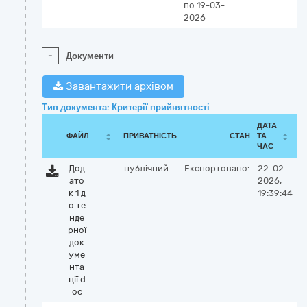
по 19-03-
2026
-
Документи
Завантажити архівом
Тип документа: Критерії прийнятності
ДАТА
ФАЙЛ
ПРИВАТНІСТЬ
СТАН
ТА
ЧАС
Дод
публічний
Експортовано:
22-02-
ато
2026,
к 1 д
19:39:44
о те
нде
рної
док
уме
нта
ції.d
oc