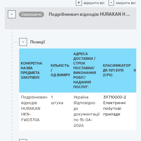
+
-
відкрити всі
закрити всі
-
Подрібнювач відходів HURAKAN H
...
Завершено
-
Позиції
АДРЕСА
ДОСТАВКИ /
КОНКРЕТНА
СТРОК
КІЛЬКІСТЬ
КЛАСИФІКАТОР
НАЗВА
ПОСТАВКИ/
/
ДК 021:2015
КЛА
ПРЕДМЕТА
ВИКОНАННЯ
ОД.ВИМІРУ
(CPV)
ЗАКУПІВЛІ
РОБІТ/
НАДАННЯ
ПОСЛУГ:
Подрібнювач
1
Україна
39710000-2
відходів
штука
Відповідно
Електричні
HURAKAN
до
побутові
HKN-
документації
прилади
FWD370A
по 15-04-
2026