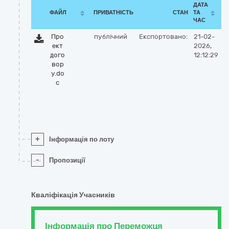
ДАТА
ФАЙЛ
ПРИВАТНІСТЬ
СТАН
ТА
ЧАС
Про
публічний
Експортовано:
21-02-
ект
2026,
дого
12:12:29
вор
у.do
c
+
Інформація по лоту
-
Пропозиції
Кваліфікація Учасників
Інформація про Переможця