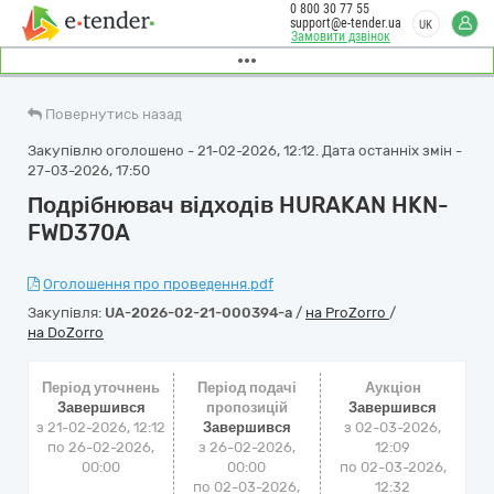
0 800 30 77 55
support@e-tender.ua
UK
Замовити дзвінок
Повернутись назад
Закупівлю оголошено - 21-02-2026, 12:12. Дата останніх змін -
27-03-2026, 17:50
Подрібнювач відходів HURAKAN HKN-
FWD370A
Оголошення про проведення.pdf
Закупівля:
UA-2026-02-21-000394-a
/
на ProZorro
/
на DoZorro
Період уточнень
Період подачі
Аукціон
Завершився
пропозицій
Завершився
з 21-02-2026, 12:12
Завершився
з
02-03-2026,
по 26-02-2026,
з 26-02-2026,
12:09
00:00
00:00
по
02-03-2026,
по 02-03-2026,
12:32