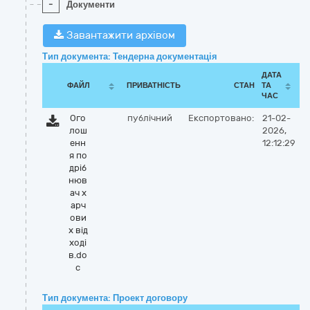
-
Документи
Завантажити архівом
Тип документа: Тендерна документація
ДАТА
ФАЙЛ
ПРИВАТНІСТЬ
СТАН
ТА
ЧАС
Ого
публічний
Експортовано:
21-02-
лош
2026,
енн
12:12:29
я по
дріб
нюв
ач х
арч
ови
х від
ході
в.do
c
Тип документа: Проект договору