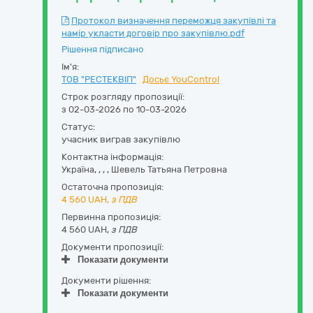
Протокол визначення переможця закупівлі та
намір укласти договір про закупівлю.pdf
Рішення підписано
Ім'я:
ТОВ "РЕСТЕКВІП"
Досьє YouControl
Строк розгляду пропозиції:
з 02-03-2026 по 10-03-2026
Статус:
учасник виграв закупівлю
Контактна інформація:
Україна
,
,
,
,
Шевель Татьяна Петровна
Остаточна пропозиція:
4 560
UAH,
з ПДВ
Первинна пропозиція:
4 560 UAH,
з ПДВ
Документи пропозиції:
Показати документи
Документи рішення:
Показати документи