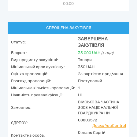
00:00
СПРОЩЕНА ЗАКУПІВЛЯ
ЗАВЕРШЕНА
Статус:
ЗАКУПІВЛЯ
Бюджет:
35 000
UAH
(з ПДВ)
Вид предмету закупівлі:
Товари
Мінімальний крок аукціону:
350 UAH
Оцінка пропозицій:
За вартістю придбання
Розгляд пропозицій:
Поступовий
Мінімальна кількість пропозицій:
1
Наявність прекваліфікації:
Ні
ВІЙСЬКОВА ЧАСТИНА
Замовник:
3008 НАЦІОНАЛЬНОЇ
ГВАРДІЇ УКРАЇНИ
08803572
ЄДРПОУ:
Досьє YouControl
Коваль Сергій
Контактна особа: