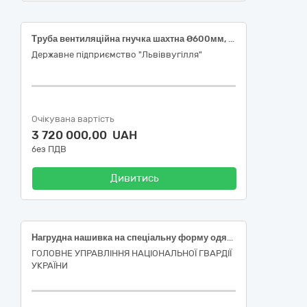
Труба вентиляційна гнучка шахтна Ø600мм, Ø800мм
Державне підприємство "Львіввугілля"
Очікувана вартість
3 720 000,00 UAH
без ПДВ
Дивитись
Нагрудна нашивка на спеціальну форму одягу для військовослужбовців, які виконують завдання з ОГП, ОДП та КУ
ГОЛОВНЕ УПРАВЛІННЯ НАЦІОНАЛЬНОЇ ГВАРДІЇ
УКРАЇНИ