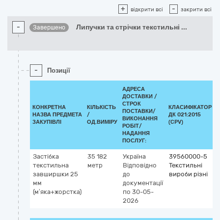
+
-
відкрити всі
закрити всі
-
Липучки та стрічки текстильні
...
Завершено
-
Позиції
АДРЕСА
ДОСТАВКИ /
СТРОК
КОНКРЕТНА
КІЛЬКІСТЬ
КЛАСИФІКАТОР
ПОСТАВКИ/
НАЗВА ПРЕДМЕТА
/
ДК 021:2015
ВИКОНАННЯ
ЗАКУПІВЛІ
ОД.ВИМІРУ
(CPV)
РОБІТ/
НАДАННЯ
ПОСЛУГ:
Застібка
35 182
Україна
39560000-5
текстильна
метр
Відповідно
Текстильні
завширшки 25
до
вироби різні
мм
документації
(мʼяка+жорстка)
по 30-05-
2026