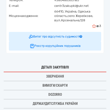
Телефон:
+380486365185
E-mail:
centr3zakupki@ukr.net
66410,
Україна
,
Одеська
Місцезнаходження:
область,
село Жеребкове,
вул.Арсенальна,128
3
Витяг про відсутність судимості
Реєстр корупційних порушників
ДЕТАЛІ ЗАКУПІВЛІ
ЗВЕРНЕННЯ
ВИМОГИ/СКАРГИ
DOZORRO
ДЕРЖАУДИТСЛУЖБА УКРАЇНИ