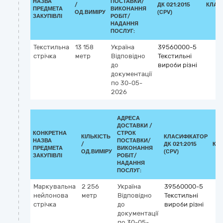
НАЗВА
ПОСТАВКИ/
/
ДК 021:2015
КЛАС
ПРЕДМЕТА
ВИКОНАННЯ
ОД.ВИМІРУ
(CPV)
ЗАКУПІВЛІ
РОБІТ/
НАДАННЯ
ПОСЛУГ:
Текстильна
13 158
Україна
39560000-5
стрічка
метр
Відповідно
Текстильні
до
вироби різні
документації
по 30-05-
2026
АДРЕСА
ДОСТАВКИ /
КОНКРЕТНА
СТРОК
КІЛЬКІСТЬ
КЛАСИФІКАТОР
НАЗВА
ПОСТАВКИ/
/
ДК 021:2015
КЛ
ПРЕДМЕТА
ВИКОНАННЯ
ОД.ВИМІРУ
(CPV)
ЗАКУПІВЛІ
РОБІТ/
НАДАННЯ
ПОСЛУГ:
Маркувальна
2 256
Україна
39560000-5
нейлонова
метр
Відповідно
Текстильні
стрічка
до
вироби різні
документації
по 30-05-