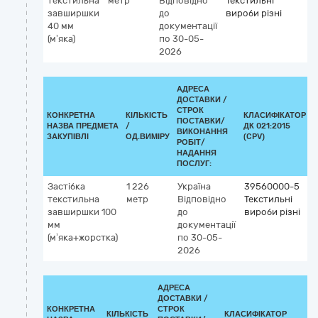
текстильна
метр
Відповідно
Текстильні
завширшки
до
вироби різні
40 мм
документації
(мʼяка)
по 30-05-
2026
АДРЕСА
ДОСТАВКИ /
СТРОК
КОНКРЕТНА
КІЛЬКІСТЬ
КЛАСИФІКАТОР
ПОСТАВКИ/
НАЗВА ПРЕДМЕТА
/
ДК 021:2015
ВИКОНАННЯ
ЗАКУПІВЛІ
ОД.ВИМІРУ
(CPV)
РОБІТ/
НАДАННЯ
ПОСЛУГ:
Застібка
1 226
Україна
39560000-5
текстильна
метр
Відповідно
Текстильні
завширшки 100
до
вироби різні
мм
документації
(мʼяка+жорстка)
по 30-05-
2026
АДРЕСА
ДОСТАВКИ /
КОНКРЕТНА
СТРОК
КІЛЬКІСТЬ
КЛАСИФІКАТОР