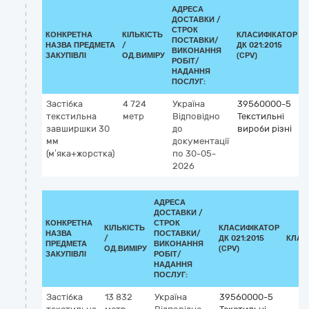
АДРЕСА
ДОСТАВКИ /
СТРОК
КОНКРЕТНА
КІЛЬКІСТЬ
КЛАСИФІКАТОР
ПОСТАВКИ/
НАЗВА ПРЕДМЕТА
/
ДК 021:2015
ВИКОНАННЯ
ЗАКУПІВЛІ
ОД.ВИМІРУ
(CPV)
РОБІТ/
НАДАННЯ
ПОСЛУГ:
Застібка
4 724
Україна
39560000-5
текстильна
метр
Відповідно
Текстильні
завширшки 30
до
вироби різні
мм
документації
(мʼяка+жорстка)
по 30-05-
2026
АДРЕСА
ДОСТАВКИ /
КОНКРЕТНА
СТРОК
КІЛЬКІСТЬ
КЛАСИФІКАТОР
НАЗВА
ПОСТАВКИ/
/
ДК 021:2015
КЛАС
ПРЕДМЕТА
ВИКОНАННЯ
ОД.ВИМІРУ
(CPV)
ЗАКУПІВЛІ
РОБІТ/
НАДАННЯ
ПОСЛУГ:
Застібка
13 832
Україна
39560000-5