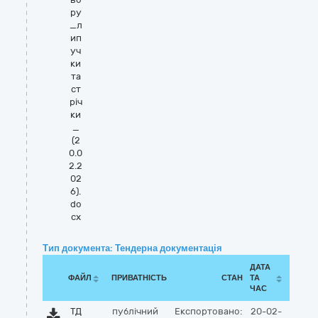
ру
_л
ип
уч
ки
та
ст
річ
ки
_
(2
0.0
2.2
02
6).
do
cx
Тип документа: Тендерна документація
ДАТА
ФАЙЛ
ПРИВАТНІСТЬ
СТАН
ТА
ЧАС
ТД
публічний
Експортовано:
20-02-