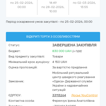
по 25-02-2026,
14:49
по
02-03-2026,
00:00
по 28-02-2026,
13:55
10:00
Період оскарження умов закупівлі - по
25-02-2026, 00:00
ВІДКРИТІ ТОРГИ З ОСОБЛИВОСТЯМИ
ЗАВЕРШЕНА ЗАКУПІВЛЯ
Статус:
Бюджет:
830 000
UAH
(з ПДВ)
Вид предмету закупівлі:
Товари
Мінімальний крок аукціону:
4 150 UAH
Оцінка пропозицій:
За вартістю придбання
Мобільний рятувальний
центр швидкого реагування
Замовник:
«Одеса» Державної служби
України з надзвичайних
ситуацій
ЄДРПОУ:
33113264
Досьє YouControl
Контактна особа:
Ференчук Ірина Анатоліївна