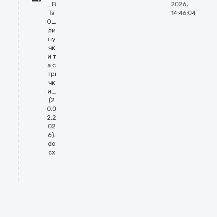
_В
2026,
Тз
14:46:04
О_
ли
пу
чк
и т
а с
трі
чк
и_
(2
0.0
2.2
02
6).
do
cx