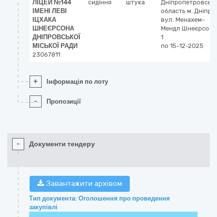
ЛІЦЕЙ №144
сидіння
штука
Дніпропетровськ
ІМЕНІ ЛЕВІ
область
м. Дніпро
ІЦХАКА
вул. Менахем-
ШНЕЄРСОНА
Мендл Шнеєрсона
ДНІПРОВСЬКОЇ
1
МІСЬКОЇ РАДИ
по 15-12-2025
23067811
+
Інформація по лоту
-
Пропозиції
-
Документи тендеру
Завантажити архівом
Тип документа: Оголошення про проведення
закупівлі