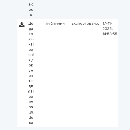
а.d
oc
x
До
публічний
Експортовано:
17-11-
да
2025,
то
14:58:55
к 8
- П
ер
елі
к д
ок
ум
ен
тів
дл
я П
ер
ем
ож
ця.
do
cx