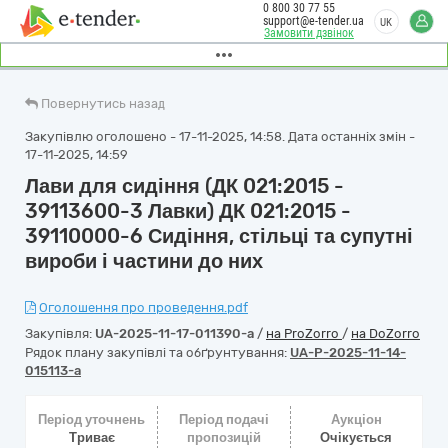
0 800 30 77 55
support@e-tender.ua
UK
Замовити дзвінок
Повернутись назад
Закупівлю оголошено - 17-11-2025, 14:58. Дата останніх змін -
17-11-2025, 14:59
Лави для сидіння (ДК 021:2015 -
39113600-3 Лавки) ДК 021:2015 -
39110000-6 Сидіння, стільці та супутні
вироби і частини до них
Оголошення про проведення.pdf
Закупівля:
UA-2025-11-17-011390-a
/
на ProZorro
/
на DoZorro
Рядок плану закупівлі та обґрунтування:
UA-P-2025-11-14-
015113-a
Період уточнень
Період подачі
Аукціон
Триває
пропозицій
Очікується