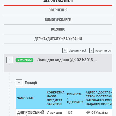
ДЕТАЛІ ЗАКУПІВЛІ
ЗВЕРНЕННЯ
ВИМОГИ/СКАРГИ
DOZORRO
ДЕРЖАУДИТСЛУЖБА УКРАЇНИ
+
-
відкрити всі
закрити всі
-
Лави для сидіння (ДК 021:2015
...
Активний
-
Позиції
КОНКРЕТНА
АДРЕСА ДОСТАВКИ 
КІЛЬКІСТЬ
НАЗВА
СТРОК ПОСТАВКИ/
ЗАМОВНИК
/
ПРЕДМЕТА
ВИКОНАННЯ РОБІТ/
ОД.ВИМІРУ
ЗАКУПІВЛІ
НАДАННЯ ПОСЛУГ:
ДНІПРОВСЬКИЙ
Лави для
167
49101
Україна