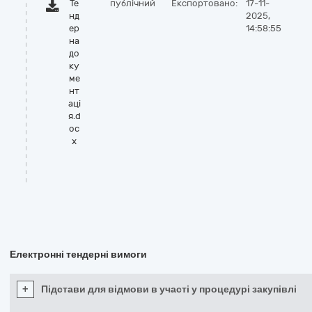
Те
публічний
Експортовано:
17-11-
нд
2025,
ер
14:58:55
на
до
ку
ме
нт
аці
я.d
oc
x
Електронні тендерні вимоги
+
Підстави для відмови в участі у процедурі закупівлі