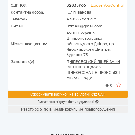
ЄДРПОУ:
32835966
Досьє YouControl
Контактна особа:
Юлія Іванова
Телефон:
+380633970471
E-mail:
uzmeul@gmail.com
49000,
Україна
,
Дніпропетровська
Місцезнаходження:
область,
місто Дніпро,
пр.
Яворницького Дмитра,
будинок 75
Замовник(и):
ДНІПРОВСЬКИЙ ЛІЦЕЙ №144
ІМЕНІ ЛЕВІ ІЦХАКА
ШНЕЄРСОНА ДНІПРОВСЬКОЇ
МІСЬКОЇ РАДИ
0
Сформувати рахунок на всі лоти | 612 UAH
Витяг про відсутність судимості
Реєстр осіб, які вчинили корупційні правопорушення