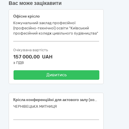
Вас може зацікавити
Офісне крісло
Комунальний заклад професійної
(професійно-технічної) освіти "Київський
професійний коледж цивільного будівництва"
Очікувана вартість
157 000,00 UAH
з ПДВ
Дивитись
Крісла конференційні для актового залу (код ДК 021:2015 – 39110000-6 “Сидіння, стільці та супутні вироби і частини до них”)
ЧЕРНІВЕЦЬКА МИТНИЦЯ