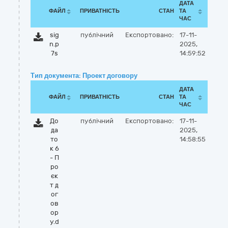
ДАТА
ФАЙЛ
ПРИВАТНІСТЬ
СТАН
ТА
ЧАС
sig
публічний
Експортовано:
17-11-
n.p
2025,
7s
14:59:52
Тип документа: Проект договору
ДАТА
ФАЙЛ
ПРИВАТНІСТЬ
СТАН
ТА
ЧАС
До
публічний
Експортовано:
17-11-
да
2025,
то
14:58:55
к 6
- П
ро
єк
т д
ог
ов
ор
у.d