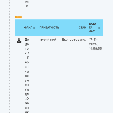
oc
x
Інші
ДАТА
ФАЙЛ
ПРИВАТНІСТЬ
СТАН
ТА
ЧАС
До
публічний
Експортовано:
17-11-
да
2025,
то
14:58:55
к 7
- П
ер
елі
к д
ок
ум
ен
тів
дл
я У
ча
сн
ик