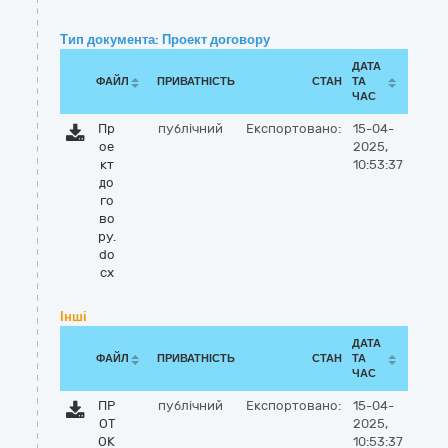
Тип документа: Проект договору
ДАТА
ФАЙЛ
ПРИВАТНІСТЬ
СТАН
ТА
ЧАС
Пр
публічний
Експортовано:
15-04-
ое
2025,
кт
10:53:37
до
го
во
ру.
do
cx
Інші
ДАТА
ФАЙЛ
ПРИВАТНІСТЬ
СТАН
ТА
ЧАС
ПР
публічний
Експортовано:
15-04-
ОТ
2025,
ОК
10:53:37