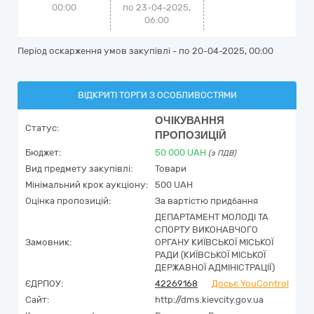
00:00
по 23-04-2025,
06:00
Період оскарження умов закупівлі - по
20-04-2025, 00:00
ВІДКРИТІ ТОРГИ З ОСОБЛИВОСТЯМИ
ОЧІКУВАННЯ
Статус:
ПРОПОЗИЦІЙ
Бюджет:
50 000
UAH
(з ПДВ)
Вид предмету закупівлі:
Товари
Мінімальний крок аукціону:
500 UAH
Оцінка пропозицій:
За вартістю придбання
ДЕПАРТАМЕНТ МОЛОДІ ТА
СПОРТУ ВИКОНАВЧОГО
Замовник:
ОРГАНУ КИЇВСЬКОЇ МІСЬКОЇ
РАДИ (КИЇВСЬКОЇ МІСЬКОЇ
ДЕРЖАВНОЇ АДМІНІСТРАЦІЇ)
ЄДРПОУ:
42269168
Досьє YouControl
Сайт:
http://dms.kievcity.gov.ua