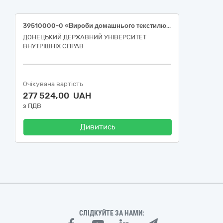
39510000-0 «Вироби домашнього текстилю»(Вироби домашнього текстилю для потреб Криворізького ліцею БС НПВ ДонДУВС (рушники, постільна білизна, подушки, ковдри, покривала, наматрацники))
ДОНЕЦЬКИЙ ДЕРЖАВНИЙ УНІВЕРСИТЕТ
ВНУТРІШНІХ СПРАВ
Очікувана вартість
277 524,00 UAH
з ПДВ
Дивитись
СЛІДКУЙТЕ ЗА НАМИ: