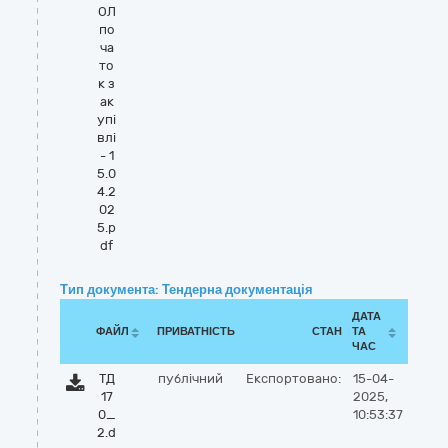
ОЛ
по
ча
то
к з
ак
упі
влі
- 1
5.0
4.2
02
5.p
df
Тип документа: Тендерна документація
ДАТА
ФАЙЛ
ПРИВАТНІСТЬ
СТАН
ТА
ЧАС
ТД
публічний
Експортовано:
15-04-
17
2025,
0_
10:53:37
2.d