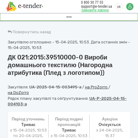
0 800 30 77 55
support@e-tender.ua
UK
Замовити дзвінок
Повернутись назад
Закупівлю оголошено - 15-04-2025, 10:53. Дата останніх змін -
15-04-2025, 10:53
ДК 021:2015:39510000-0 Вироби
домашнього текстилю (Нагородна
атрибутика (Плед з логотипом))
Закупівля:
UA-2025-04-15-003495-a
/
на ProZorro
/
на DoZorro
Рядок плану закупівлі та обґрунтування:
UA-P-2025-04-15-
004103-a
Період уточнень
Період подачі
Аукціон
Триває
пропозицій
Очікується
з 15-04-2025, 10:53
Триває
з
24-04-2025,
по 20-04-2025,
з 15-04-2025, 10:53
15:37