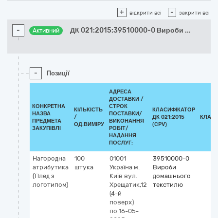
+
-
відкрити всі
закрити всі
-
ДК 021:2015:39510000-0 Вироби
...
Активний
-
Позиції
АДРЕСА
ДОСТАВКИ /
КОНКРЕТНА
СТРОК
КІЛЬКІСТЬ
КЛАСИФІКАТОР
НАЗВА
ПОСТАВКИ/
/
ДК 021:2015
КЛАСИ
ПРЕДМЕТА
ВИКОНАННЯ
ОД.ВИМІРУ
(CPV)
ЗАКУПІВЛІ
РОБІТ/
НАДАННЯ
ПОСЛУГ:
Нагородна
100
01001
39510000-0
атрибутика
штука
Україна
м.
Вироби
(Плед з
Київ
вул.
домашнього
логотипом)
Хрещатик,12
текстилю
(4-й
поверх)
по 16-05-