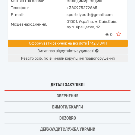
Контактна особа:
Володимир Видиш
Телефон:
+380975272865
E-mail:
sportsiyouth@gmail.com
01001,
Україна
,
м. Київ,
Київ,
Місцезнаходження:
вул. Хрещатик, 12
0
Сформувати рахунок на всі лоти | 142.8 UAH
Витяг про відсутність судимості
Реєстр осіб, які вчинили корупційні правопорушення
ДЕТАЛІ ЗАКУПІВЛІ
ЗВЕРНЕННЯ
ВИМОГИ/СКАРГИ
DOZORRO
ДЕРЖАУДИТСЛУЖБА УКРАЇНИ