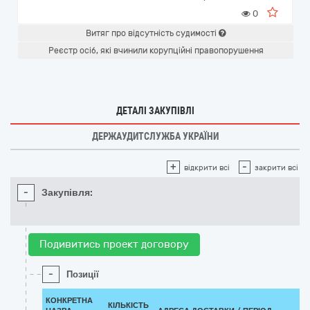
0
Витяг про відсутність судимості
Реєстр осіб, які вчинили корупційні правопорушення
ДЕТАЛІ ЗАКУПІВЛІ
ДЕРЖАУДИТСЛУЖБА УКРАЇНИ
+
-
відкрити всі
закрити всі
-
Закупівля:
Подивитись проект договору
-
Позиції
КОНКРЕТНА
КІЛЬКІСТЬ
К