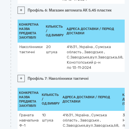
+
Профіль 6: Магазин автомата АК 5,45 пластик
КОНКРЕТНА
КІЛЬКІСТЬ
К
НАЗВА
АДРЕСА ДОСТАВКИ / ПЕРІОД
/
Д
ПРЕДМЕТА
ДОСТАВКИ
ОД.ВИМІРУ
(
ЗАКУПІВЛІ
Наколінники
20
41631
,
Україна
,
Сумська
3
тактичні
штука
область
,
Заводське
,
Н
С.Заводське,вул.Заводська,68,
п
Конотопський р-н
по 13-11-2024
+
Профіль 7: Наколінники тактичні
КОНКРЕТНА
КІЛЬКІСТЬ
КЛА
НАЗВА
АДРЕСА ДОСТАВКИ / ПЕРІОД
/
ДК 
ПРЕДМЕТА
ДОСТАВКИ
ОД.ВИМІРУ
(CP
ЗАКУПІВЛІ
Граната
10
41631
,
Україна
,
Сумська
391
навчальна
штука
область
,
Заводське
,
На
Ф-1
С.Заводське,вул.Заводська,68,
пр