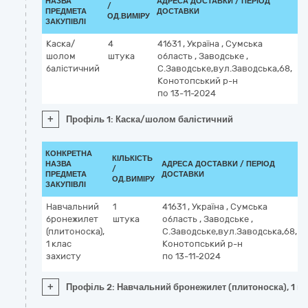
НАЗВА
АДРЕСА ДОСТАВКИ / ПЕРІОД
/
ДК
ПРЕДМЕТА
ДОСТАВКИ
ОД.ВИМІРУ
(C
ЗАКУПІВЛІ
Каска/
4
41631
,
Україна
,
Сумська
3
шолом
штука
область
,
Заводське
,
Н
балістичний
С.Заводське,вул.Заводська,68,
п
Конотопський р-н
по 13-11-2024
+
Профіль 1: Каска/шолом балістичний
КОНКРЕТНА
КІЛЬКІСТЬ
НАЗВА
АДРЕСА ДОСТАВКИ / ПЕРІОД
/
ПРЕДМЕТА
ДОСТАВКИ
ОД.ВИМІРУ
ЗАКУПІВЛІ
Навчальний
1
41631
,
Україна
,
Сумська
бронежилет
штука
область
,
Заводське
,
(плитоноска),
С.Заводське,вул.Заводська,68,
1 клас
Конотопський р-н
захисту
по 13-11-2024
+
Профіль 2: Навчальний бронежилет (плитоноска), 1 кл