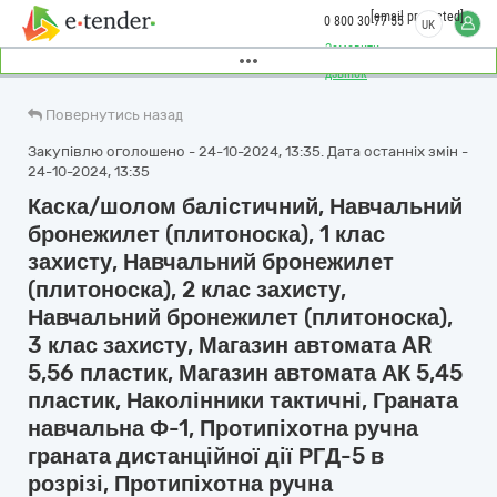
[email protected]
0 800 30 77 55
UK
Замовити
дзвінок
Повернутись назад
Закупівлю оголошено - 24-10-2024, 13:35. Дата останніх змін -
24-10-2024, 13:35
Каска/шолом балістичний, Навчальний
бронежилет (плитоноска), 1 клас
захисту, Навчальний бронежилет
(плитоноска), 2 клас захисту,
Навчальний бронежилет (плитоноска),
3 клас захисту, Магазин автомата AR
5,56 пластик, Магазин автомата АК 5,45
пластик, Наколінники тактичні, Граната
навчальна Ф-1, Протипіхотна ручна
граната дистанційної дії РГД-5 в
розрізі, Протипіхотна ручна