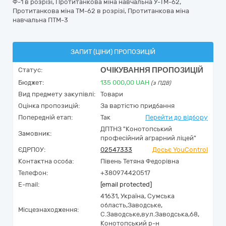
Ф-1 в розрізі, Протитанкова міна навчальна У-ТМ-62,
Протитанкова міна ТМ-62 в розрізі, Протитанкова міна
навчальна ПТМ-3
ЗАПИТ (ЦІНИ) ПРОПОЗИЦІЙ
ОЧІКУВАННЯ ПРОПОЗИЦІЙ
Статус:
Бюджет:
135 000,00
UAH
(з ПДВ)
Вид предмету закупівлі:
Товари
Оцінка пропозицій:
За вартістю придбання
Попередній етап:
Так
Перейти до відбору
ДПТНЗ "Конотопський
Замовник:
професійний аграрний ліцей"
ЄДРПОУ:
02547333
Досьє YouControl
Контактна особа:
Півень Тетяна Федорівна
Телефон:
+380974420517
E-mail:
[email protected]
41631,
Україна
,
Сумська
область,
Заводське,
Місцезнаходження:
С.Заводське,вул.Заводська,68,
Конотопський р-н