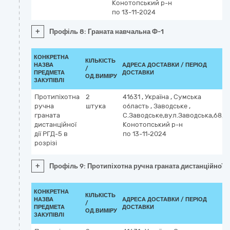
Конотопський р-н
по 13-11-2024
+
Профіль 8: Граната навчальна Ф-1
КОНКРЕТНА
КІЛЬКІСТЬ
НАЗВА
АДРЕСА ДОСТАВКИ / ПЕРІОД
/
ПРЕДМЕТА
ДОСТАВКИ
ОД.ВИМІРУ
ЗАКУПІВЛІ
Протипіхотна
2
41631
,
Україна
,
Сумська
ручна
штука
область
,
Заводське
,
граната
С.Заводське,вул.Заводська,68,
дистанційної
Конотопський р-н
дії РГД-5 в
по 13-11-2024
розрізі
+
Профіль 9: Протипіхотна ручна граната дистанційної ді
КОНКРЕТНА
КІЛЬКІСТЬ
НАЗВА
АДРЕСА ДОСТАВКИ / ПЕРІОД
/
ПРЕДМЕТА
ДОСТАВКИ
ОД.ВИМІРУ
ЗАКУПІВЛІ