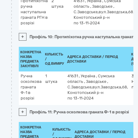
Протипіхотна
2
41631
,
Україна
,
Сумська
ручна
штука
область
,
Заводське
,
наступальна
С.Заводське,вул.Заводська,68,
граната РГН в
Конотопський р-н
розрізі
по 13-11-2024
+
Профіль 10: Протипіхотна ручна наступальна граната Р
КОНКРЕТНА
КІЛЬКІСТЬ
КЛА
НАЗВА
АДРЕСА ДОСТАВКИ / ПЕРІОД
/
ДК 
ПРЕДМЕТА
ДОСТАВКИ
ОД.ВИМІРУ
(CP
ЗАКУПІВЛІ
Ручна
1
41631
,
Україна
,
Сумська
391
осколкова
штука
область
,
Заводське
,
На
граната
С.Заводське,вул.Заводська,68,
пр
Ф-1 в
Конотопський р-н
розрізі
по 13-11-2024
+
Профіль 11: Ручна осколкова граната Ф-1 в розрізі
КОНКРЕТНА
КІЛЬКІСТЬ
НАЗВА
АДРЕСА ДОСТАВКИ / ПЕРІОД
/
ПРЕДМЕТА
ДОСТАВКИ