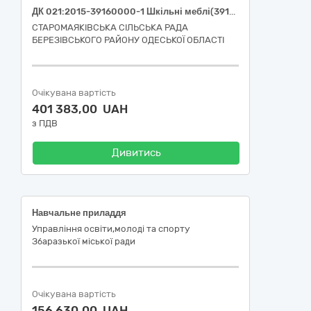
ДК 021:2015-39160000-1 Шкільні меблі(39162110-9 Навчальне приладдя для кабінету "Захист України"
СТАРОМАЯКІВСЬКА СІЛЬСЬКА РАДА
БЕРЕЗІВСЬКОГО РАЙОНУ ОДЕСЬКОЇ ОБЛАСТІ
Очікувана вартість
401 383,00 UAH
з ПДВ
Дивитись
Навчальне приладдя
Управління освіти,молоді та спорту
Збаразької міської ради
Очікувана вартість
156 630,00 UAH