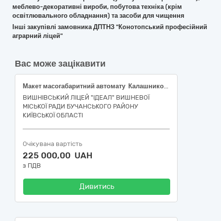
меблево-декоративні вироби, побутова техніка (крім
освітлювального обладнання) та засоби для чищення
Інші закупівлі замовника ДПТНЗ "Конотопський професійний
аграрний ліцей"
Вас може зацікавити
Макет масогабаритний автомату ​​ Калашникова, ​​калібру 7,62., Макет масогабаритний автомату ​​ Калашникова 5,45, Манекен тренувальний для тампонування ран, 4 типи поранень, без системи подачі крові, Тренажер для проведення серцево-легеневої реанімації, тіло дорослого без електроніки, Тренажер зовнішнього автоматичного дефібрилятора, 10 сценаріїв
ВИШНІВСЬКИЙ ЛІЦЕЙ "ІДЕАЛ" ВИШНЕВОЇ
МІСЬКОЇ РАДИ БУЧАНСЬКОГО РАЙОНУ
КИЇВСЬКОЇ ОБЛАСТІ
Очікувана вартість
225 000,00 UAH
з ПДВ
Дивитись