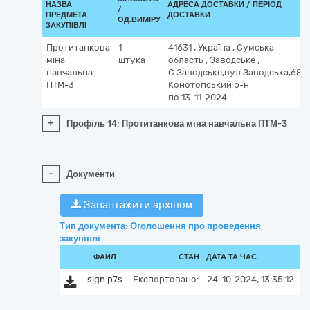
НАЗВА
АДРЕСА ДОСТАВКИ / ПЕРІОД
/
ПРЕДМЕТА
ДОСТАВКИ
ОД.ВИМІРУ
ЗАКУПІВЛІ
Протитанкова
1
41631
,
Україна
,
Сумська
міна
штука
область
,
Заводське
,
навчальна
С.Заводське,вул.Заводська,68,
ПТМ-3
Конотопський р-н
по 13-11-2024
+
Профіль 14: Протитанкова міна навчальна ПТМ-3
-
Документи
Завантажити архівом
Тип документа: Оголошення про проведення
закупівлі
ФАЙЛ
СТАН
ДАТА ТА ЧАС
sign.p7s
Експортовано:
24-10-2024, 13:35:12