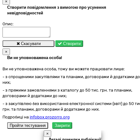
×
Створити повідомлення з вимогою про усунення
невідповідностей
Опис:
Скасувати
Створити
×
Ви не уповноважена особа!
Ви не уповноважена особа, тому ви можете працювати лише:
- з спрощеними закупівлями та планами, договорами й додатками до
них;
- з прямими замовленнями з каталогу до 50 тис. грн. та планами,
договорами й додатками до них;
- з закупівлею без використання електронної системи (звіт) до 50 ти
грн. та планами, договорами й додатками до них.
Подробиці на
infobox.prozorro.org
Пройти тестування
Закрити
×
Деталі помилки публікації