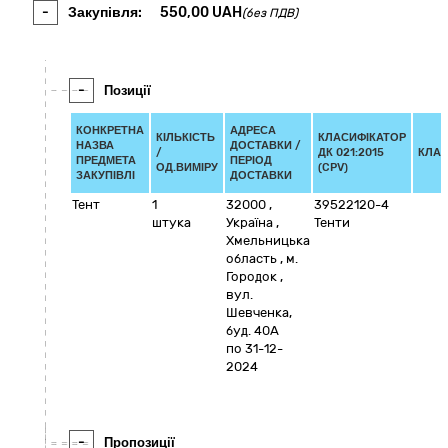
-
Закупівля:
550,00
UAH
(без ПДВ)
-
Позиції
КОНКРЕТНА
АДРЕСА
КІЛЬКІСТЬ
КЛАСИФІКАТОР
НАЗВА
ДОСТАВКИ /
/
ДК 021:2015
КЛАС
ПРЕДМЕТА
ПЕРІОД
ОД.ВИМІРУ
(CPV)
ЗАКУПІВЛІ
ДОСТАВКИ
Тент
1
32000
,
39522120-4
штука
Україна
,
Тенти
Хмельницька
область
,
м.
Городок
,
вул.
Шевченка,
буд. 40А
по 31-12-
2024
-
Пропозиції