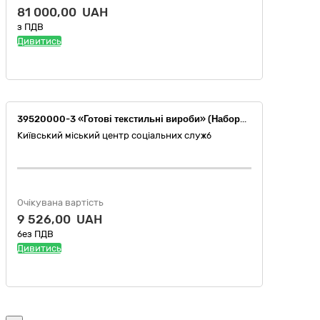
81 000,00 UAH
з ПДВ
Дивитись
39520000-3 «Готові текстильні вироби» (Набори серветок віскозних та целюлозних, ганчірки для підлоги, серветка універсальна (мікрофібра))
Київський міський центр соціальних служб
Очікувана вартість
9 526,00 UAH
без ПДВ
Дивитись