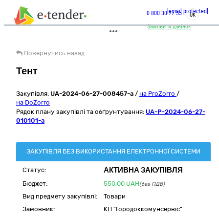
[email protected]
0 800 30 77 55
UK
Замовити дзвінок
Повернутись назад
Тент
Закупівля:
UA-2024-06-27-008457-a
/
на ProZorro
/
на DoZorro
Рядок плану закупівлі та обґрунтування:
UA-P-2024-06-27-
010101-a
ЗАКУПІВЛЯ БЕЗ ВИКОРИСТАННЯ ЕЛЕКТРОННОЇ СИСТЕМИ
АКТИВНА ЗАКУПІВЛЯ
Статус:
Бюджет:
550,00
UAH
(без ПДВ)
Вид предмету закупівлі:
Товари
Замовник:
КП "Городоккомунсервіс"