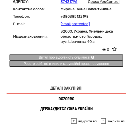
ЄДРПОУ:
37431796
Досьє YouControl
Контактна особа:
Мирона Ганна Валентинівна
Телефон:
+380385132198
E-mail:
[email protected]
32000,
Україна
,
Хмельницька
Місцезнаходження:
область,
місто Городок,
вул.Шевченка 40 а
0
Витяг про відсутність судимості
Реєстр осіб, які вчинили корупційні правопорушення
ДЕТАЛІ ЗАКУПІВЛІ
DOZORRO
ДЕРЖАУДИТСЛУЖБА УКРАЇНИ
+
-
відкрити всі
закрити всі