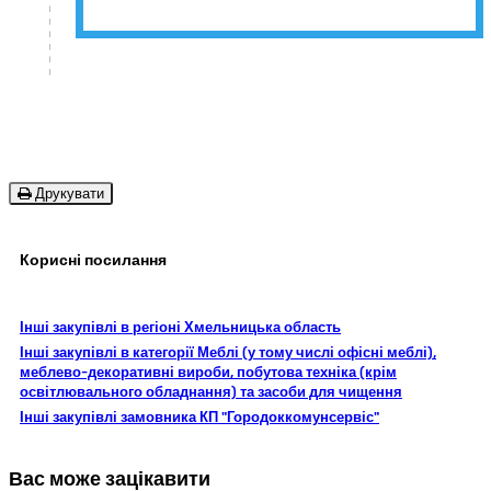
Друкувати
Корисні посилання
Інші закупівлі в регіоні Хмельницька область
Інші закупівлі в категорії Меблі (у тому числі офісні меблі),
меблево-декоративні вироби, побутова техніка (крім
освітлювального обладнання) та засоби для чищення
Інші закупівлі замовника КП "Городоккомунсервіс"
Вас може зацікавити