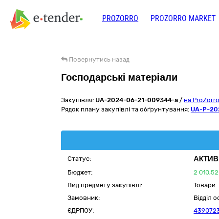
PROZORRO
PROZORRO MARKET
Повернутись назад
Господарські матеріали
Закупівля:
UA-2024-06-21-009344-a
/
на ProZorr
Рядок плану закупівлі та обґрунтування:
UA-P-20
АКТИВ
Статус:
Бюджет:
2 010,52
Вид предмету закупівлі:
Товари
Замовник:
Відділ 
ЄДРПОУ:
439072