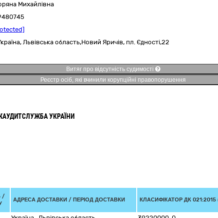
оряна Михайлівна
9480745
rotected]
Україна
,
Львівська область,
Новий Яричів,
пл. Єдності,22
Витяг про відсутність судимості
Реєстр осіб, які вчинили корупційні правопорушення
ЖАУДИТСЛУЖБА УКРАЇНИ
 /
АДРЕСА ДОСТАВКИ / ПЕРІОД ДОСТАВКИ
КЛАСИФІКАТОР ДК 021:2015 
У
Україна
,
Львівська область
39220000-0