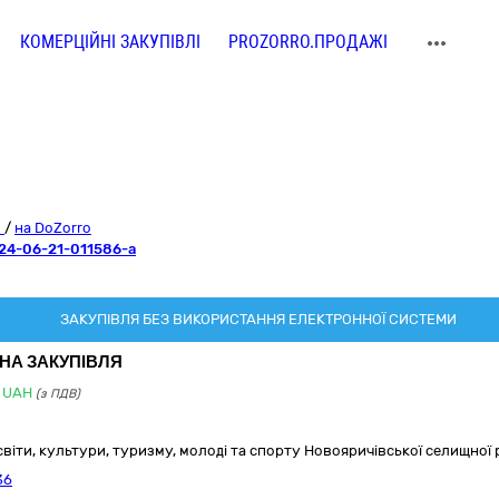
КОМЕРЦІЙНІ ЗАКУПІВЛІ
PROZORRO.ПРОДАЖІ
o
/
на DoZorro
24-06-21-011586-a
ЗАКУПІВЛЯ БЕЗ ВИКОРИСТАННЯ ЕЛЕКТРОННОЇ СИСТЕМИ
НА ЗАКУПІВЛЯ
UAH
(з ПДВ)
освіти, культури, туризму, молоді та спорту Новояричівської селищної 
36