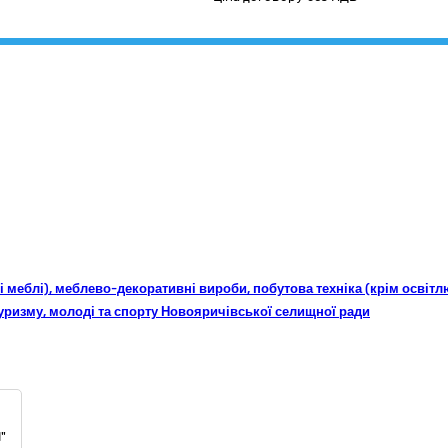
існі меблі), меблево-декоративні вироби, побутова техніка (крім осв
 туризму, молоді та спорту Новояричівської селищної ради
"