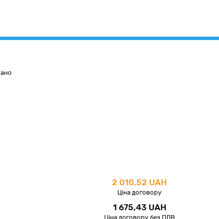
вано
2 010,52 UAH
Ціна договору
1 675,43 UAH
Ціна договору без ПДВ