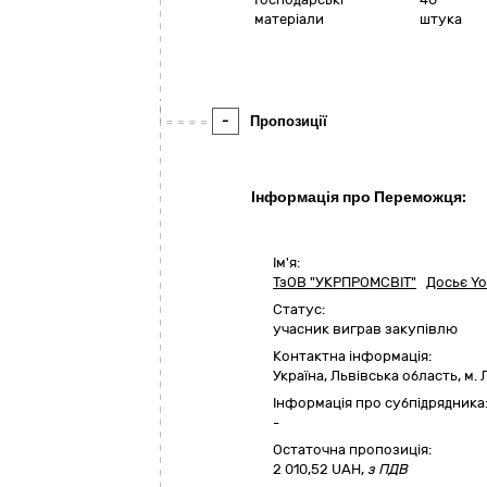
матеріали
штука
-
Пропозиції
Інформація про Переможця:
Ім'я:
ТзОВ "УКРПРОМСВІТ"
Досьє Yo
Статус:
учасник виграв закупівлю
Контактна інформація:
Україна
,
Львівська область
,
м. 
Інформація про субпідрядника
-
Остаточна пропозиція:
2 010,52
UAH,
з ПДВ