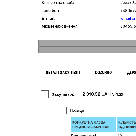
Контактна особа:
Козак З
Телефон:
+38067
E-mail:
[email p
Місцезнаходження:
80465,
ДЕТАЛІ ЗАКУПІВЛІ
DOZORRO
ДЕР
-
Закупівля:
2 010,52
UAH
(з ПДВ)
-
Позиції
КОНКРЕТНА НАЗВА
КІЛЬКІСТЬ
ПРЕДМЕТА ЗАКУПІВЛІ
ОД.ВИМІР
Господарські
40