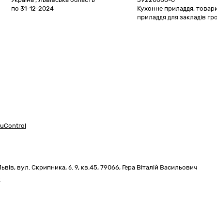
по 31-12-2024
Кухонне приладдя, товари
приладдя для закладів г
uControl
Львів,
вул. Скрипника, б. 9, кв.45
,
79066
,
Гера Віталій Васильович
: