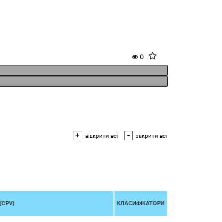
0
+
-
відкрити всі
закрити всі
(CPV)
КЛАСИФІКАТОРИ