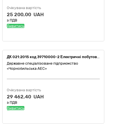
Очікувана вартість
25 200,00 UAH
з ПДВ
Дивитись
ДК 021:2015 код 39710000-2 Електричні побутові прилади (Котел електричний)
Державне спеціалізоване підприємство
«Чорнобильська АЕС»
Очікувана вартість
29 462,40 UAH
з ПДВ
Дивитись