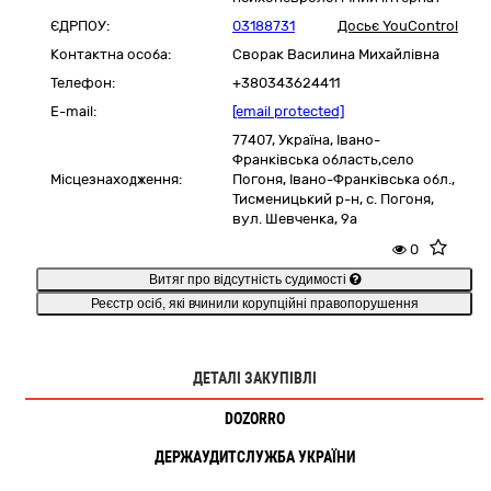
ЄДРПОУ:
03188731
Досьє YouControl
Контактна особа:
Сворак Василина Михайлівна
Телефон:
+380343624411
E-mail:
[email protected]
77407,
Україна
,
Івано-
Франківська область,
село
Місцезнаходження:
Погоня,
Івано-Франківська обл.,
Тисменицький р-н, с. Погоня,
вул. Шевченка, 9а
0
Витяг про відсутність судимості
Реєстр осіб, які вчинили корупційні правопорушення
ДЕТАЛІ ЗАКУПІВЛІ
DOZORRO
ДЕРЖАУДИТСЛУЖБА УКРАЇНИ