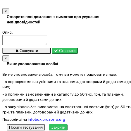
×
Створити повідомлення з вимогою про усунення
невідповідностей
Опис:
Скасувати
Створити
×
Ви не уповноважена особа!
Ви не уповноважена особа, тому ви можете працювати лише:
- з спрощеними закупівлями та планами, договорами й додатками до
них;
- з прямими замовленнями з каталогу до 50 тис. грн. та планами,
договорами й додатками до них;
- з закупівлею без використання електронної системи (звіт) до 50 ти
грн. та планами, договорами й додатками до них.
Подробиці на
infobox.prozorro.org
Пройти тестування
Закрити