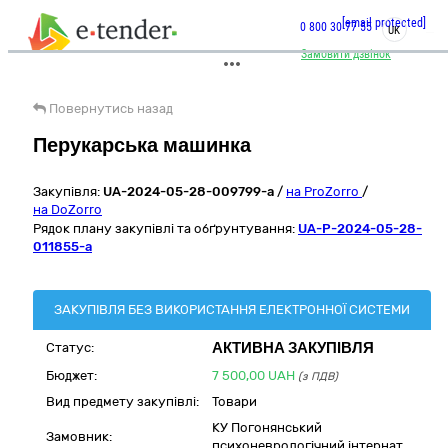
[email protected]
0 800 30 77 55
UK
Замовити дзвінок
Повернутись назад
Перукарська машинка
Закупівля:
UA-2024-05-28-009799-a
/
на ProZorro
/
на DoZorro
Рядок плану закупівлі та обґрунтування:
UA-P-2024-05-28-
011855-a
ЗАКУПІВЛЯ БЕЗ ВИКОРИСТАННЯ ЕЛЕКТРОННОЇ СИСТЕМИ
АКТИВНА ЗАКУПІВЛЯ
Статус:
Бюджет:
7 500,00
UAH
(з ПДВ)
Вид предмету закупівлі:
Товари
КУ Погонянський
Замовник:
психоневрологічний інтернат