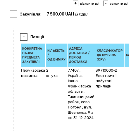
+
-
відкрити всі
закрити всі
-
Закупівля:
7 500,00
UAH
(з ПДВ)
-
Позиції
КОНКРЕТНА
АДРЕСА
КІЛЬКІСТЬ
КЛАСИФІКАТОР
НАЗВА
ДОСТАВКИ /
/
ДК 021:2015
КЛ
ПРЕДМЕТА
ПЕРІОД
ОД.ВИМІРУ
(CPV)
ЗАКУПІВЛІ
ДОСТАВКИ
Перукарська
2
77407
,
39710000-2
машинка
штука
Україна
,
Електричні
Івано-
побутові
Франківська
прилади
область
,
Тисменицький
район, село
Погоня
,
вул.
Шевченка, 9 а
по 31-12-2024