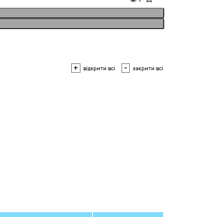
+
-
відкрити всі
закрити всі