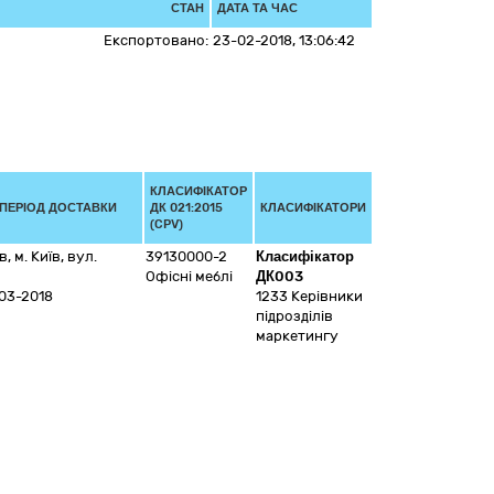
СТАН
ДАТА ТА ЧАС
Експортовано:
23-02-2018, 13:06:42
КЛАСИФІКАТОР
 ПЕРІОД ДОСТАВКИ
ДК 021:2015
КЛАСИФІКАТОРИ
(CPV)
їв
,
м. Київ
,
вул.
39130000-2
Класифікатор
Офісні меблі
ДК003
03-2018
1233
Керівники
підрозділів
маркетингу