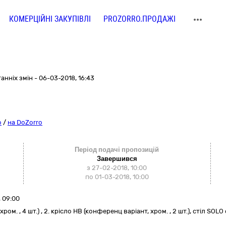
КОМЕРЦІЙНІ ЗАКУПІВЛІ
PROZORRO.ПРОДАЖІ
нніх змін - 06-03-2018, 16:43
o
/
на DoZorro
Період подачі пропозицій
Завершився
з 27-02-2018, 10:00
по 01-03-2018, 10:00
 09:00
ром. , 4 шт.) , 2. крісло НВ (конференц варіант, хром. , 2 шт.), стіл SO