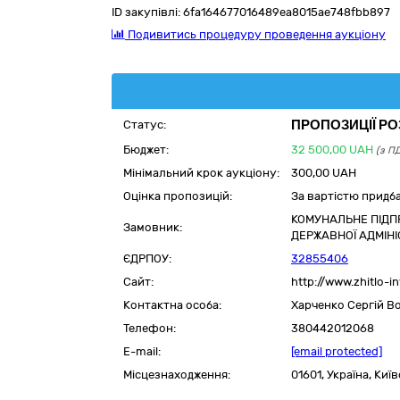
ID закупівлі:
6fa164677016489ea8015ae748fbb897
Подивитись процедуру проведення аукціону
ПРОПОЗИЦІЇ Р
Статус:
Бюджет:
32 500,00
UAH
(з П
Мінімальний крок аукціону:
300,00 UAH
Оцінка пропозицій:
За вартістю придб
КОМУНАЛЬНЕ ПІДПР
Замовник:
ДЕРЖАВНОЇ АДМІНІС
ЄДРПОУ:
32855406
Сайт:
http://www.zhitlo-in
Контактна особа:
Харченко Сергій 
Телефон:
380442012068
E-mail:
[email protected]
Місцезнаходження:
01601,
Україна
,
Київ