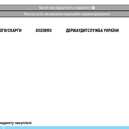
Витяг про відсутність судимості
Реєстр осіб, які вчинили корупційні правопорушення
ОГИ/СКАРГИ
DOZORRO
ДЕРЖАУДИТСЛУЖБА УКРАЇНИ
редмету закупівлі