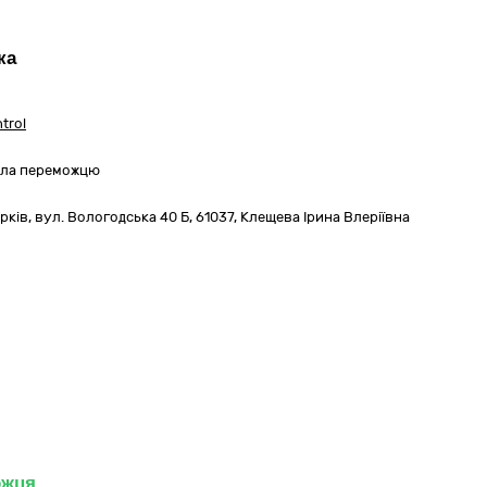
ка
trol
вила переможцю
рків,
вул. Вологодська 40 Б
,
61037
,
Клещева Ірина Влеріївна
ожця