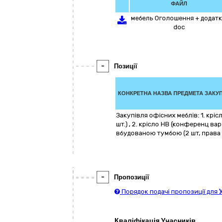
ФАЙЛ
мебель Оголошення + додатк
doc
-
Позиції
КОНКРЕТНА НАЗВА ПРЕДМЕТА ЗАКУП
Закупівля офісних меблів: 1. кріс
шт.) , 2. крісло НВ (конференц варіа
вбудованою тумбою (2 шт, права т
-
Пропозиції
Порядок подачі пропозиції для
Кваліфікація Учасників