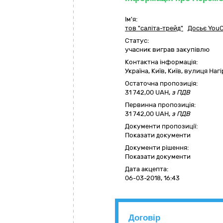
Ім'я:
тов "саліта-трейд"
Досьє YouC
Статус:
учасник виграв закупівлю
Контактна інформація:
Україна
,
Київ
,
Київ,
вулиця Нагір
Остаточна пропозиція:
31 742,00
UAH,
з ПДВ
Первинна пропозиція:
31 742,00 UAH,
з ПДВ
Документи пропозиції:
Показати документи
Документи рішення:
Показати документи
Дата акцепта:
06-03-2018, 16:43
Договір