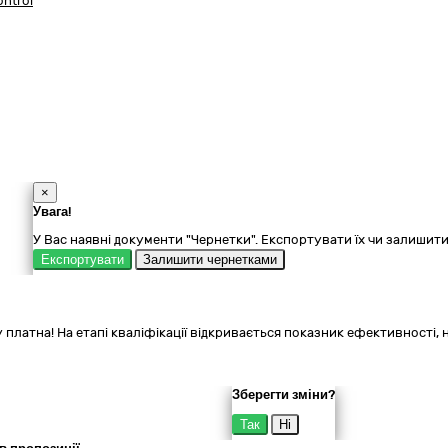
ntrol
×
Увага!
У Вас наявні документи "Чернетки". Експортувати їх чи залишит
Експортувати
Залишити чернетками
 платна! На етапі кваліфікації відкривається показник ефективності, 
Зберегти зміни?
Так
Ні