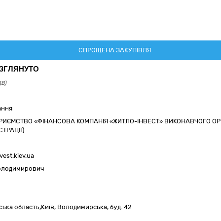
СПРОЩЕНА ЗАКУПІВЛЯ
ОЗГЛЯНУТО
ДВ)
ання
ИЄМСТВО «ФІНАНСОВА КОМПАНІЯ «ЖИТЛО-ІНВЕСТ» ВИКОНАВЧОГО ОРГАН
ТРАЦІЇ)
vest.kiev.ua
Володимирович
ська область,
Київ,
Володимирська, буд. 42