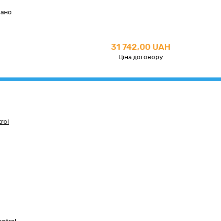
вано
31 742,00 UAH
Ціна договору
rol