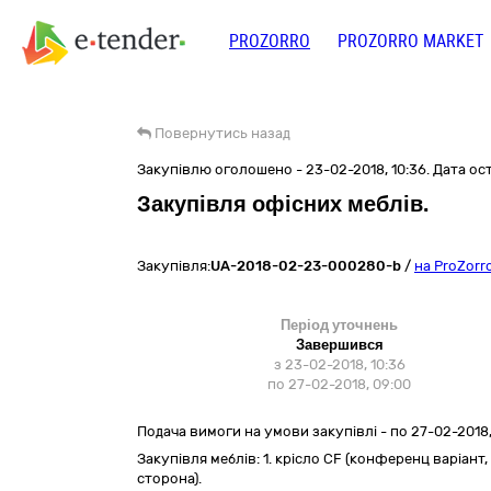
PROZORRO
PROZORRO MARKET
Повернутись назад
Закупівлю оголошено - 23-02-2018, 10:36. Дата оста
Закупівля офісних меблів.
Закупівля:
UA-2018-02-23-000280-b
/
на ProZorr
Період уточнень
Завершився
з 23-02-2018, 10:36
по 27-02-2018, 09:00
Подача вимоги на умови закупівлі - по 27-02-2018,
Закупівля меблів: 1. крісло CF (конференц варіант, х
сторона).