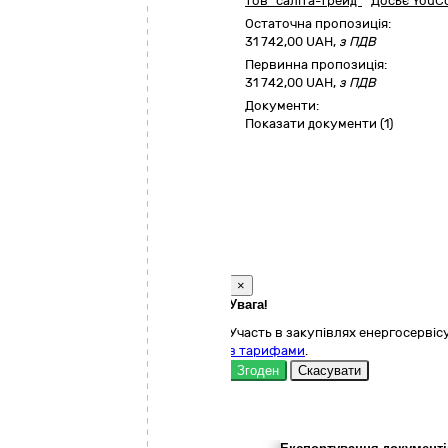
тов "саліта-трейд"
Досьє YouCo
Остаточна пропозиція:
31 742,00
UAH,
з ПДВ
Первинна пропозиція:
31 742,00 UAH,
з ПДВ
Документи:
Показати документи (1)
×
Увага!
Участь в закупівлях енергосервісу
з тарифами
.
Згоден
Скасувати