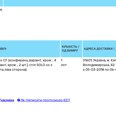
и.
КІЛЬКІСТЬ /
ІВЛІ
АДРЕСА ДОСТАВКИ /
ОД.ВИМІРУ
ло CF (конференц варіант, хром. , 4
1
01601
,
Україна
,
м. Ки
нт, хром. , 2 шт.), стіл SOLO со з
лот
Володимирська, 42
а ліва сторона).
з 05-03-2018
по 06-
Учасника
Як підписати пропозицію КЕП