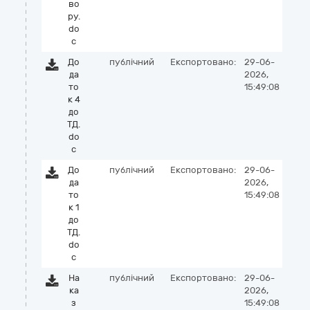
во
ру.
do
c
До
публічний
Експортовано:
29-06-
да
2026,
то
15:49:08
к 4
до
ТД.
do
c
До
публічний
Експортовано:
29-06-
да
2026,
то
15:49:08
к 1
до
ТД.
do
c
На
публічний
Експортовано:
29-06-
ка
2026,
з
15:49:08