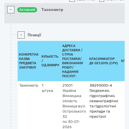
-
Тахеометр
Активний
-
Позиції
АДРЕСА
ДОСТАВКИ /
КОНКРЕТНА
СТРОК
КІЛЬКІСТЬ
НАЗВА
ПОСТАВКИ/
КЛАСИФІКАТОР
/
КЛА
ПРЕДМЕТА
ВИКОНАННЯ
ДК 021:2015 (CPV)
ОД.ВИМІРУ
ЗАКУПІВЛІ
РОБІТ/
НАДАННЯ
ПОСЛУГ:
Тахеометр
1
21001
38290000-4
штука
Україна
Геодезичні,
Вінницька
гідрографічні,
область
океанографічні
Вінниця
вул.
та гідрологічні
Острозького
прилади та
32
пристрої
по 30-07-
2026