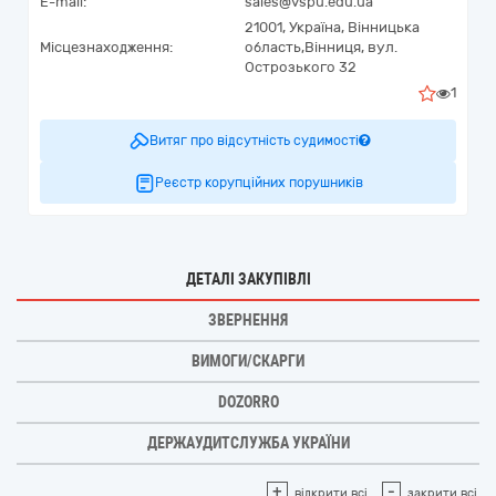
E-mail:
sales@vspu.edu.ua
21001,
Україна
,
Вінницька
Місцезнаходження:
область,
Вінниця,
вул.
Острозького 32
1
Витяг про відсутність судимості
Реєстр корупційних порушників
ДЕТАЛІ ЗАКУПІВЛІ
ЗВЕРНЕННЯ
ВИМОГИ/СКАРГИ
DOZORRO
ДЕРЖАУДИТСЛУЖБА УКРАЇНИ
+
-
відкрити всі
закрити всі