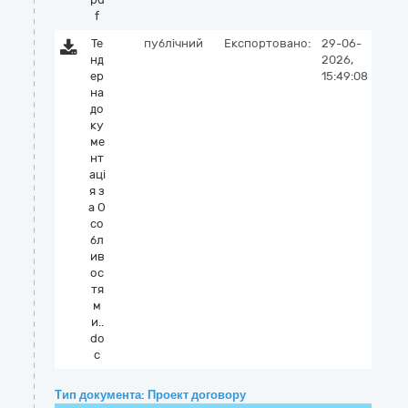
f
Те
публічний
Експортовано:
29-06-
нд
2026,
ер
15:49:08
на
до
ку
ме
нт
аці
я з
а О
со
бл
ив
ос
тя
м
и..
do
c
Тип документа: Проект договору