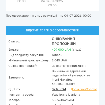
00:00
по 07-07-2026,
09:00
Період оскарження умов закупівлі - по
04-07-2026, 00:00
ВІДКРИТІ ТОРГИ З ОСОБЛИВОСТЯМИ
ОЧІКУВАННЯ
Статус:
ПРОПОЗИЦІЙ
Бюджет:
409 000
UAH
(з ПДВ)
Вид предмету закупівлі:
Товари
Мінімальний крок аукціону:
2 045 UAH
Оцінка пропозицій:
За вартістю придбання
Вінницький державний
педагогічний університет
Замовник:
імені Михайла
Коцюбинського
ЄДРПОУ:
02125094
Досьє YouControl
Контактна особа:
Усар Ірина Іванівна
Телефон:
380968623784