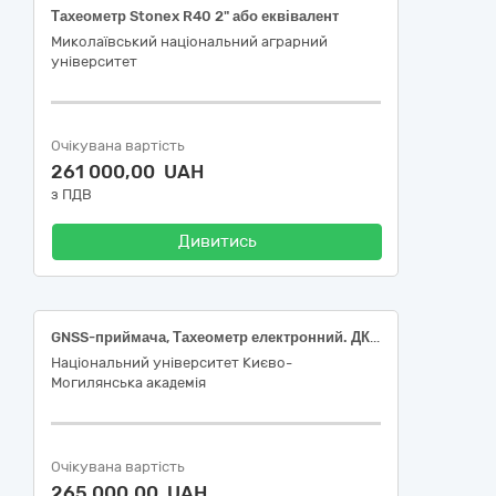
Тахеометр Stonex R40 2" або еквівалент
Миколаївський національний аграрний
університет
Очікувана вартість
261 000,00 UAH
з ПДВ
Дивитись
GNSS-приймача, Тахеометр електронний. ДК 021:2015: 38290000-4 Геодезичні, гідрографічні, океанографічні та гідрологічні прилади та пристрої (ДК 021:2015: 38296000-6 Геодезичні прилади)
Національний університет Києво-
Могилянська академія
Очікувана вартість
265 000,00 UAH