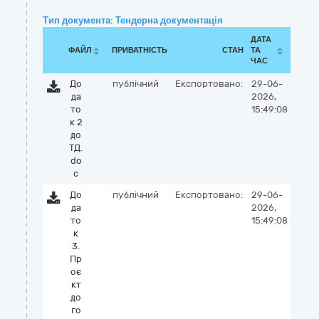
Тип документа: Тендерна документація
ДАТА
ФАЙЛ
ПРИВАТНІСТЬ
СТАН
ТА
ЧАС
До
публічний
Експортовано:
29-06-
да
2026,
то
15:49:08
к 2
до
ТД.
do
c
До
публічний
Експортовано:
29-06-
да
2026,
то
15:49:08
к
3.
Пр
оє
кт
до
го