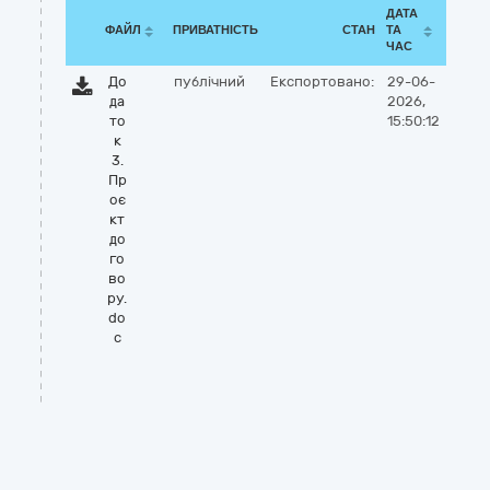
ДАТА
ФАЙЛ
ПРИВАТНІСТЬ
СТАН
ТА
ЧАС
До
публічний
Експортовано:
29-06-
да
2026,
то
15:50:12
к
3.
Пр
оє
кт
до
го
во
ру.
do
c