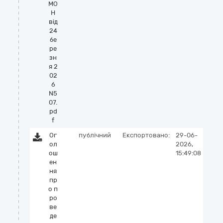
МО
Н
від
24
бе
ре
зн
я 2
02
6
N5
07.
pd
f
Ог
публічний
Експортовано:
29-06-
ол
2026,
ош
15:49:08
ен
ня
пр
о п
ро
ве
де