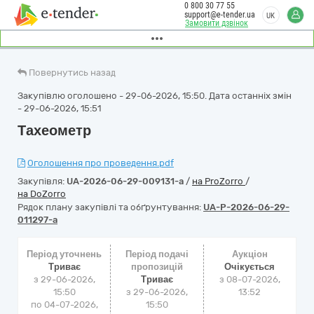
0 800 30 77 55
support@e-tender.ua
UK
Замовити дзвінок
Повернутись назад
Закупівлю оголошено - 29-06-2026, 15:50. Дата останніх змін
- 29-06-2026, 15:51
Тахеометр
Оголошення про проведення.pdf
Закупівля:
UA-2026-06-29-009131-a
/
на ProZorro
/
на DoZorro
Рядок плану закупівлі та обґрунтування:
UA-P-2026-06-29-
011297-a
Період уточнень
Період подачі
Аукціон
Триває
пропозицій
Очікується
з 29-06-2026,
Триває
з
08-07-2026,
15:50
з 29-06-2026,
13:52
по 04-07-2026,
15:50