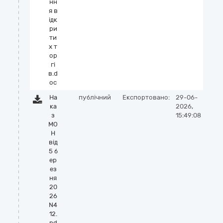
нн
я в
ідк
ри
ти
х т
ор
гі
в.d
oc
На
публічний
Експортовано:
29-06-
ка
2026,
з
15:49:08
МО
Н
від
5 б
ер
ез
ня
20
26
N4
12.
pd