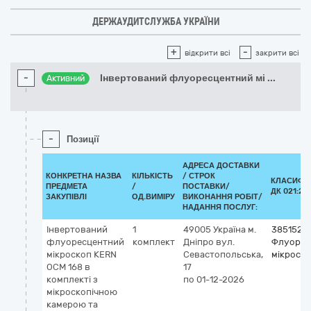
ДЕРЖАУДИТСЛУЖБА УКРАЇНИ
+
-
відкрити всі
закрити всі
-
Інвертований флуоресцентний мі
...
Активний
-
Позиції
АДРЕСА ДОСТАВКИ
КОНКРЕТНА НАЗВА
КІЛЬКІСТЬ
/
СТРОК
КЛАСИФІ
ПРЕДМЕТА
/
ПОСТАВКИ/
ДК 021:20
ЗАКУПІВЛІ
ОД.ВИМІРУ
ВИКОНАННЯ РОБІТ/
НАДАННЯ ПОСЛУГ:
Інвертований
1
49005
Україна
м.
3851520
флуоресцентний
комплект
Дніпро
вул.
Флуорес
мікроскоп KERN
Севастопольська,
мікроск
OCM 168 в
17
комплекті з
по 01-12-2026
мікроскопічною
камерою та