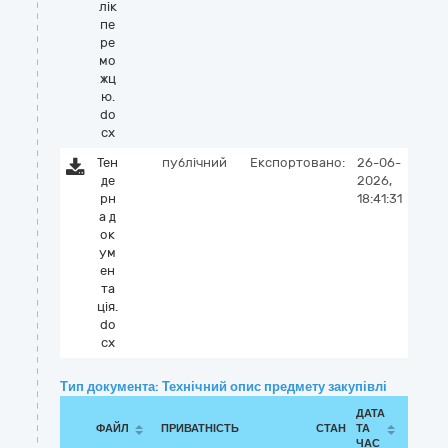
лік
пе
ре
мо
жц
ю.
do
cx
Тен
публічний
Експортовано:
26-06-
де
2026,
рн
18:41:31
а д
ок
ум
ен
та
ція.
do
cx
Тип документа: Технічний опис предмету закупівлі
ДАТА
ФАЙЛ
ПРИВАТНІСТЬ
СТАН
ТА
ЧАС