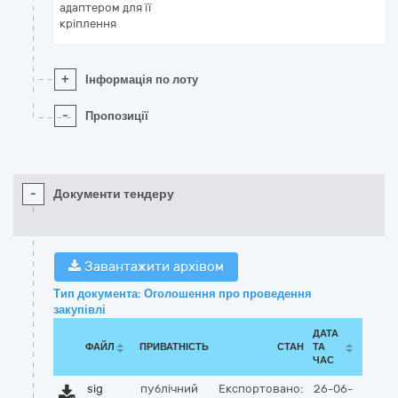
адаптером для її
кріплення
+
Інформація по лоту
-
Пропозиції
-
Документи тендеру
Завантажити архівом
Тип документа: Оголошення про проведення
закупівлі
ДАТА
ФАЙЛ
ПРИВАТНІСТЬ
СТАН
ТА
ЧАС
sig
публічний
Експортовано:
26-06-