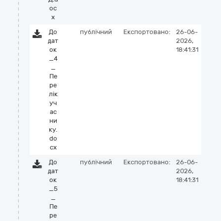
oc
x
До
публічний
Експортовано:
26-06-
дат
2026,
ок
18:41:31
_4
_
Пе
ре
лік
уч
ас
ни
ку.
do
cx
До
публічний
Експортовано:
26-06-
дат
2026,
ок
18:41:31
_5
_
Пе
ре