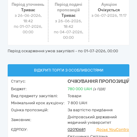
Період уточнень
Період подачі
Аукціон
Триває
пропозицій
Очікується
з 26-06-2026,
Триває
з
06-07-2026, 11:17
18:42
з 26-06-2026,
по 01-07-2026,
18:42
00:00
по 04-07-2026,
00:00
Період оскарження умов закупівлі - по
01-07-2026, 00:00
ВІДКРИТІ ТОРГИ З ОСОБЛИВОСТЯМИ
ОЧІКУВАННЯ ПРОПОЗИЦІЙ
Статус:
Бюджет:
780 000
UAH
(з ПДВ)
Вид предмету закупівлі:
Товари
Мінімальний крок аукціону:
7 800 UAH
Оцінка пропозицій:
За вартістю придбання
Дніпровський державний
Замовник:
медичний університет
ЄДРПОУ:
02010681
Досьє YouControl
Євтушенко Світлана