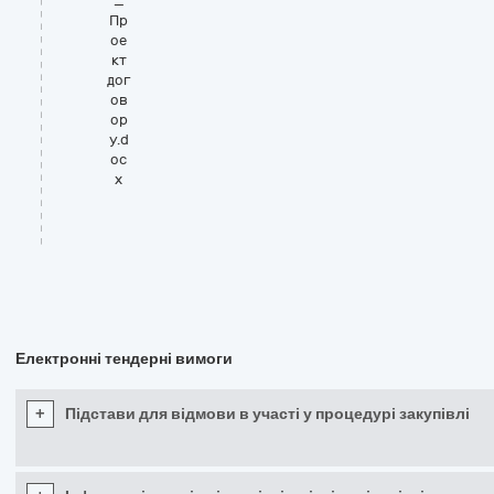
_
Пр
ое
кт
дог
ов
ор
у.d
oc
x
Електронні тендерні вимоги
+
Підстави для відмови в участі у процедурі закупівлі