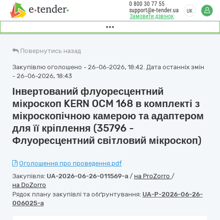
0 800 30 77 55
support@e-tender.ua
UK
Замовити дзвінок
Повернутись назад
Закупівлю оголошено - 26-06-2026, 18:42. Дата останніх змін
- 26-06-2026, 18:43
Інвертований флуоресцентний
мікроскоп KERN OCM 168 в комплекті з
мікроскопічною камерою та адаптером
для її кріплення (35796 -
Флуоресцентний світловий мікроскоп)
Оголошення про проведення.pdf
Закупівля:
UA-2026-06-26-011569-a
/
на ProZorro
/
на DoZorro
Рядок плану закупівлі та обґрунтування:
UA-P-2026-06-26-
006025-a