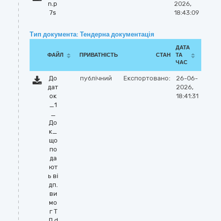
n.p
2026,
7s
18:43:09
Тип документа: Тендерна документація
ДАТА
ФАЙЛ
ПРИВАТНІСТЬ
СТАН
ТА
ЧАС
До
публічний
Експортовано:
26-06-
дат
2026,
ок
18:41:31
_1
_
До
к_
що
по
да
ют
ь ві
дп.
ви
мо
г Т
Д.d