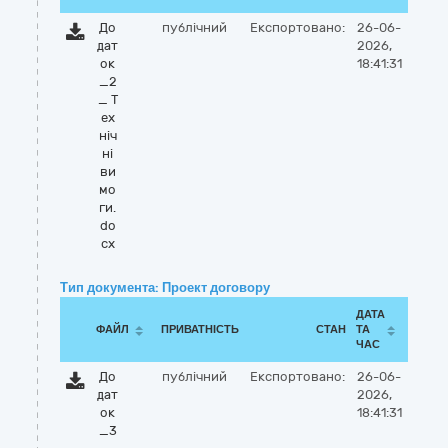
До
публічний
Експортовано:
26-06-
дат
2026,
ок
18:41:31
_2
_ Т
ех
ніч
ні
ви
мо
ги.
do
cx
Тип документа: Проект договору
ДАТА
ФАЙЛ
ПРИВАТНІСТЬ
СТАН
ТА
ЧАС
До
публічний
Експортовано:
26-06-
дат
2026,
ок
18:41:31
_3