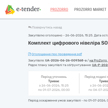
PROZORRO
PROZORRO MARKET
Повернутись назад
Закупівлю оголошено - 26-06-2026, 15:25. Дата оста
Комплект цифрового нівеліра SO
Оголошення про проведення.pdf
Закупівля:
UA-2026-06-26-009368-a
/
на ProZorro
Рядок плану закупівлі та обґрунтування:
UA-P-202
Період уточнень
Період подачі
Триває
Трив
з 26-06-2026, 15:25
з 26-06-202
по 01-07-2026, 00:00
по 04-07-202
Період оскарження умов закупівлі - по
01-07-2026, 