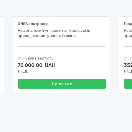
GNSS контролер
Геод
Національний університет біоресурсів і
Наці
природокористування України
при
Очікувана вартість
Очік
70 000,00 UAH
35
з ПДВ
з П
Дивитись