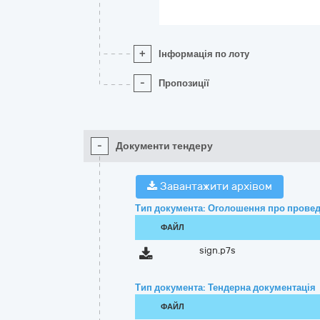
+
Інформація по лоту
-
Пропозиції
-
Документи тендеру
Завантажити архівом
Тип документа: Оголошення про провед
ФАЙЛ
sign.p7s
Тип документа: Тендерна документація
ФАЙЛ