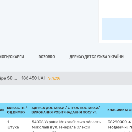
МОГИ/СКАРГИ
DOZORRO
ДЕРЖАУДИТСЛУЖБА УКРАЇНИ
іра SO
...
186 450
UAH
(з ПДВ)
КІЛЬКІСТЬ /
АДРЕСА ДОСТАВКИ /
СТРОК ПОСТАВКИ/
ВЛІ
КЛАСИФІКАТОР 
ОД.ВИМІРУ
ВИКОНАННЯ РОБІТ/НАДАННЯ ПОСЛУГ:
1
54038
Україна
Миколаївська область
38290000-4
штука
Миколаїв
вул. Генерала Олекси
Геодезичні, 