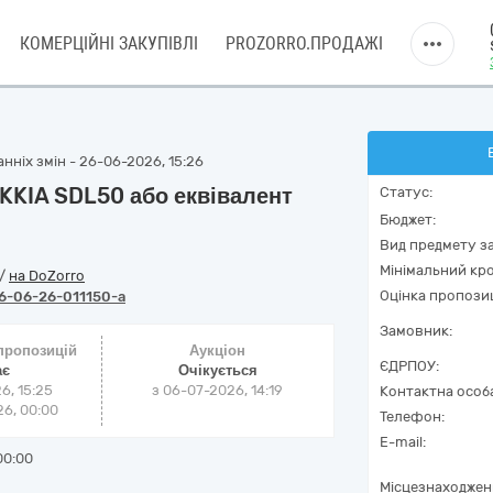
КОМЕРЦІЙНІ ЗАКУПІВЛІ
PROZORRO.ПРОДАЖІ
нніх змін - 26-06-2026, 15:26
KKIA SDL50 або еквівалент
Статус:
Бюджет:
Вид предмету за
Мінімальний кро
/
на DoZorro
Оцінка пропозиц
6-06-26-011150-a
Замовник:
 пропозицій
Аукціон
ЄДРПОУ:
ає
Очікується
6, 15:25
з
06-07-2026, 14:19
Контактна особ
6, 00:00
Телефон:
E-mail:
00:00
Місцезнаходжен