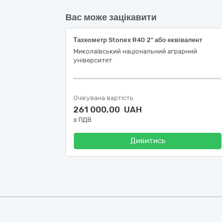
Вас може зацікавити
Тахеометр Stonex R40 2" або еквівалент
Миколаївський національний аграрний
університет
Очікувана вартість
261 000,00 UAH
з ПДВ
Дивитись