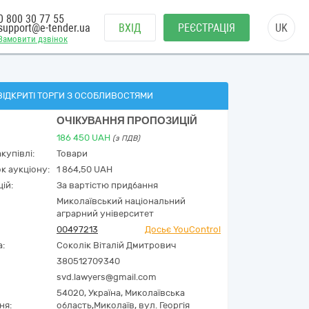
0 800 30 77 55
support@e-tender.ua
ВХІД
РЕЄСТРАЦІЯ
UK
Замовити дзвінок
ВІДКРИТІ ТОРГИ З ОСОБЛИВОСТЯМИ
ОЧІКУВАННЯ ПРОПОЗИЦІЙ
186 450
UAH
(з ПДВ)
купівлі:
Товари
к аукціону:
1 864,50 UAH
ій:
За вартістю придбання
Миколаївський національний
аграрний університет
00497213
Досьє YouControl
а:
Соколік Віталій Дмитрович
380512709340
svd.lawyers@gmail.com
54020,
Україна
,
Миколаївська
ня:
область,
Миколаїв,
вул. Георгія