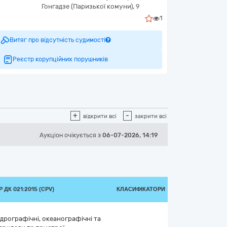
Гонгадзе (Паризької комуни), 9
1
Витяг про відсутність судимості
Реєстр корупційних порушників
+
-
відкрити всі
закрити всі
Аукціон
очікується
з
06-07-2026, 14:19
ДК 021:2015 (CPV)
КЛАСИФІКАТОРИ
гідрографічні, океанографічні та