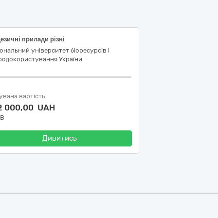
езичні прилади різні
ональний університет біоресурсів і
родокористування України
увана вартість
2 000,00 UAH
ДВ
Дивитись