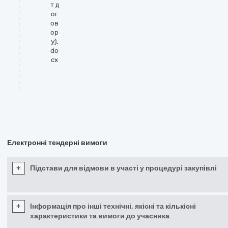
т д
ог
ов
ор
у).
do
cx
Електронні тендерні вимоги
+
Підстави для відмови в участі у процедурі закупівлі
+
Інформація про інші технічні, якісні та кількісні
характеристики та вимоги до учасника