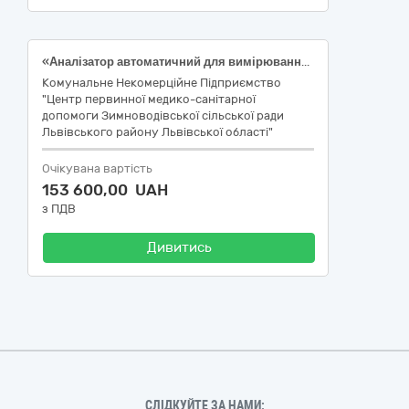
«Аналізатор автоматичний для вимірювання концентрації глюкози ЕКСАН-ГM (EKSAN-GM) або еквівалент (код ДК 021:2015: 38430000-8 Детектори та аналізатори)», НК 031:2024 W02010102
Комунальне Некомерційне Підприємство
"Центр первинної медико-санітарної
допомоги Зимноводівської сільської ради
Львівського району Львівської області"
Очікувана вартість
153 600,00 UAH
з ПДВ
Дивитись
СЛІДКУЙТЕ ЗА НАМИ: