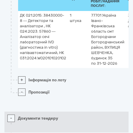
РОБІТ/НАДАННЯ
ПОСЛУГ:
ДК 021:2015: 38430000-
1
77701
Україна
38
8 — Детектори та
штука
Івано-
Де
аналізатори , НК
Франківська
ан
024:2023: 57860 —
область
смт
Аналізатор сечі
Богородчани
лабораторний IVD
Богородчанський
(діагностика in vitro)
район, ВУЛИЦЯ
напівавтоматичний, НК
ШЕВЧЕНКА,
031:2024:W020101020102
будинок 35
по 31-12-2026
+
Інформація по лоту
-
Пропозиції
-
Документи тендеру