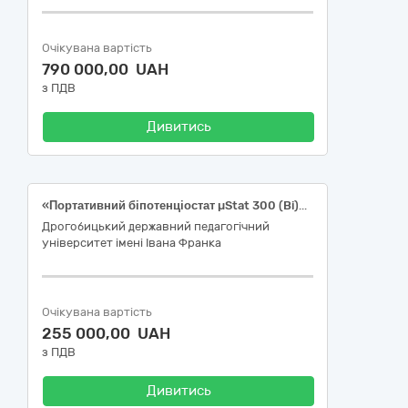
Очікувана вартість
790 000,00 UAH
з ПДВ
Дивитись
«Портативний біпотенціостат µStat 300 (Bi)potentiostat, Metrohm DropSens (або еквівалент) з комплектуючими елементами» за кодом ДК 021:2015: 38430000-8 Детектори та аналізатори
Дрогобицький державний педагогічний
університет імені Івана Франка
Очікувана вартість
255 000,00 UAH
з ПДВ
Дивитись