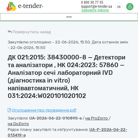
0 800 30 77 55
support@e-tender.ua
UK
Замовити дзвінок
Повернутись назад
Закупівлю оголошено - 22-06-2026, 15:50. Дата останніх змін
- 22-06-2026, 15:50
ДК 021:2015: 38430000-8 — Детектори
та аналізатори , НК 024:2023: 57860 —
Аналізатор сечі лабораторний IVD
(діагностика in vitro)
напівавтоматичний, НК
031:2024:W020101020102
Оголошення про проведення.pdf
Закупівля:
UA-2026-06-22-010895-a
/
на ProZorro
/
на DoZorro
Рядок плану закупівлі та обґрунтування:
UA-P-2026-06-22-
013419-a