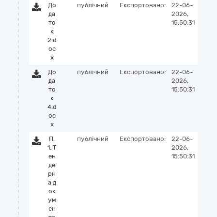
До
публічний
Експортовано:
22-06-
да
2026,
то
15:50:31
к
2.d
oc
x
До
публічний
Експортовано:
22-06-
да
2026,
то
15:50:31
к
4.d
oc
x
П.
публічний
Експортовано:
22-06-
1. Т
2026,
ен
15:50:31
де
рн
а д
ок
ум
ен