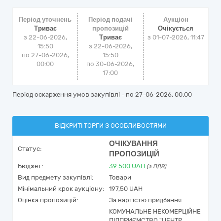
Період уточнень
Період подачі
Аукціон
Триває
пропозицій
Очікується
з 22-06-2026,
Триває
з
01-07-2026, 11:47
15:50
з 22-06-2026,
по 27-06-2026,
15:50
00:00
по 30-06-2026,
17:00
Період оскарження умов закупівлі - по
27-06-2026, 00:00
ВІДКРИТІ ТОРГИ З ОСОБЛИВОСТЯМИ
ОЧІКУВАННЯ
Статус:
ПРОПОЗИЦІЙ
Бюджет:
39 500
UAH
(з ПДВ)
Вид предмету закупівлі:
Товари
Мінімальний крок аукціону:
197,50 UAH
Оцінка пропозицій:
За вартістю придбання
КОМУНАЛЬНЕ НЕКОМЕРЦІЙНЕ
ПІДПРИЄМСТВО "ЦЕНТР