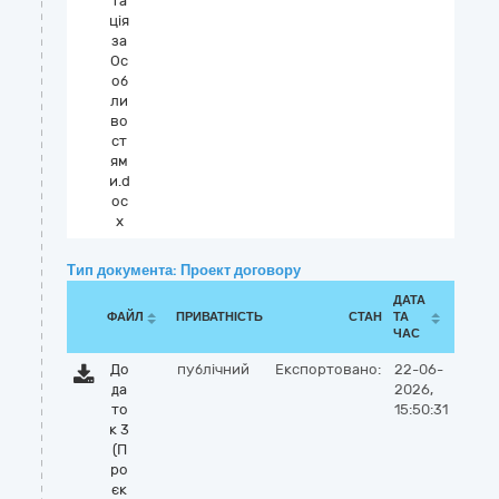
та
ція
за
Ос
об
ли
во
ст
ям
и.d
oc
x
Тип документа: Проект договору
ДАТА
ФАЙЛ
ПРИВАТНІСТЬ
СТАН
ТА
ЧАС
До
публічний
Експортовано:
22-06-
да
2026,
то
15:50:31
к 3
(П
ро
єк