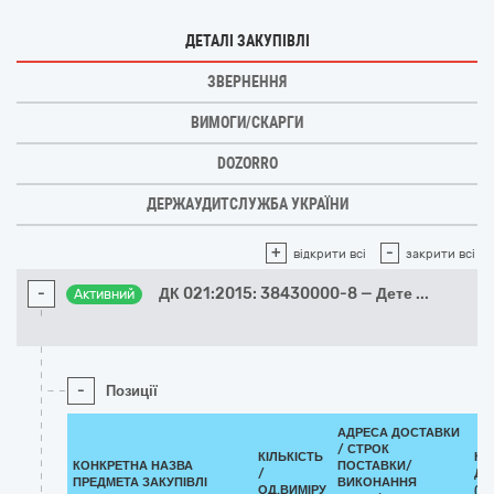
ДЕТАЛІ ЗАКУПІВЛІ
ЗВЕРНЕННЯ
ВИМОГИ/СКАРГИ
DOZORRO
ДЕРЖАУДИТСЛУЖБА УКРАЇНИ
+
-
відкрити всі
закрити всі
-
ДК 021:2015: 38430000-8 — Дете
...
Активний
-
Позиції
АДРЕСА ДОСТАВКИ
/
СТРОК
КІЛЬКІСТЬ
КЛ
КОНКРЕТНА НАЗВА
ПОСТАВКИ/
/
ДК 
ПРЕДМЕТА ЗАКУПІВЛІ
ВИКОНАННЯ
ОД.ВИМІРУ
(CP