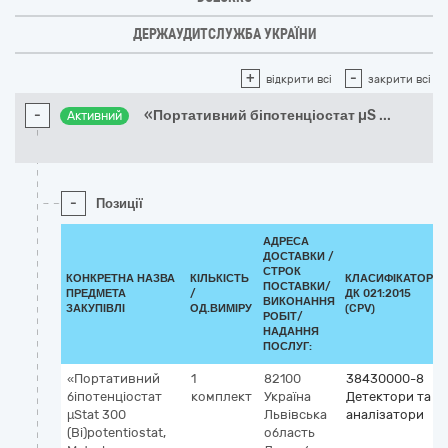
ДЕРЖАУДИТСЛУЖБА УКРАЇНИ
+
-
відкрити всі
закрити всі
-
«Портативний біпотенціостат µS
...
Активний
-
Позиції
АДРЕСА
ДОСТАВКИ /
СТРОК
КОНКРЕТНА НАЗВА
КІЛЬКІСТЬ
КЛАСИФІКАТОР
ПОСТАВКИ/
ПРЕДМЕТА
/
ДК 021:2015
ВИКОНАННЯ
ЗАКУПІВЛІ
ОД.ВИМІРУ
(CPV)
РОБІТ/
НАДАННЯ
ПОСЛУГ:
«Портативний
1
82100
38430000-8
біпотенціостат
комплект
Україна
Детектори та
µStat 300
Львівська
аналізатори
(Bi)potentiostat,
область