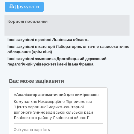
Друкувати
Корисні посилання
Інші закупівлі в регіоні Львівська область
Інші закупівлі в категорії Лабораторне, оптичне та високоточне
обладнання (крім лінз)
Інші закупівлі замовника Дрогобицький державний
педагогічний університет імені Івана Франка
Вас може зацікавити
«Аналізатор автоматичний для вимірювання концентрації глюкози ЕКСАН-ГM (EKSAN-GM) або еквівалент (код ДК 021:2015: 38430000-8 Детектори та аналізатори)», НК 031:2024 W02010102
Комунальне Некомерційне Підприємство
"Центр первинної медико-санітарної
допомоги Зимноводівської сільської ради
Львівського району Львівської області"
Очікувана вартість