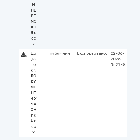
И
ПЕ
РЕ
МО
ЖЦ
Я.d
oc
x
До
публічний
Експортовано:
22-06-
да
2026,
то
15:21:48
к 1.
ДО
КУ
МЕ
НТ
И У
ЧА
СН
ИК
А.d
oc
x