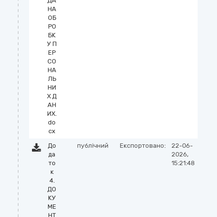
ДА
НА
ОБ
РО
БК
У П
ЕР
СО
НА
ЛЬ
НИ
Х Д
АН
ИХ.
do
cx
До
публічний
Експортовано:
22-06-
да
2026,
то
15:21:48
к
4.
ДО
КУ
МЕ
НТ