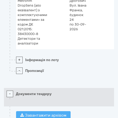
Metrohm
Дрогобич
DropSens (або
Вул. Івана
еквівалент) з
Франка,
комплектуючими
будинок
елементами» за
24
кодом ДК
по 30-09-
021:2015:
2026
38430000-8
Детектори та
аналізатори
+
Інформація по лоту
-
Пропозиції
-
Документи тендеру
Завантажити архівом