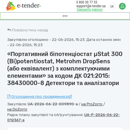
0 800 30 77 55
support@e-tender.ua
UK
Замовити дзвінок
Повернутись назад
Закупівлю оголошено - 22-06-2026, 15:23. Дата останніх змін
- 22-06-2026, 15:23
«Портативний біпотенціостат µStat 300
(Bi)potentiostat, Metrohm DropSens
(або еквівалент) з комплектуючими
елементами» за кодом ДК 021:2015:
38430000-8 Детектори та аналізатори
Оголошення про проведення.pdf
Закупівля:
UA-2026-06-22-009890-a
/
на ProZorro
/
на DoZorro
Рядок плану закупівлі та обґрунтування:
UA-P-2026-06-22-
012367-a