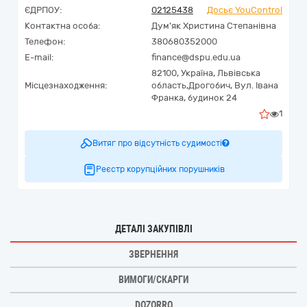
ЄДРПОУ:
02125438
Досьє YouControl
Контактна особа:
Дум'як Христина Степанівна
Телефон:
380680352000
E-mail:
finance@dspu.edu.ua
82100,
Україна
,
Львівська
Місцезнаходження:
область,
Дрогобич,
Вул. Івана
Франка, будинок 24
1
Витяг про відсутність судимості
Реєстр корупційних порушників
ДЕТАЛІ ЗАКУПІВЛІ
ЗВЕРНЕННЯ
ВИМОГИ/СКАРГИ
DOZORRO