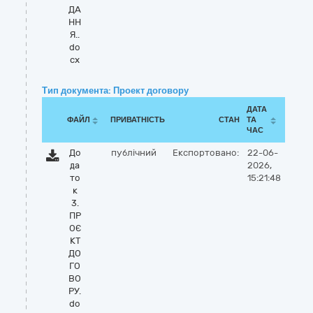
ДА
НН
Я..
do
cx
Тип документа: Проект договору
ДАТА
ФАЙЛ
ПРИВАТНІСТЬ
СТАН
ТА
ЧАС
До
публічний
Експортовано:
22-06-
да
2026,
то
15:21:48
к
3.
ПР
ОЄ
КТ
ДО
ГО
ВО
РУ.
do