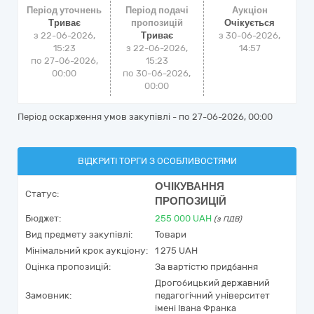
Період уточнень
Період подачі
Аукціон
Триває
пропозицій
Очікується
з 22-06-2026,
Триває
з
30-06-2026,
15:23
з 22-06-2026,
14:57
по 27-06-2026,
15:23
00:00
по 30-06-2026,
00:00
Період оскарження умов закупівлі - по
27-06-2026, 00:00
ВІДКРИТІ ТОРГИ З ОСОБЛИВОСТЯМИ
ОЧІКУВАННЯ
Статус:
ПРОПОЗИЦІЙ
Бюджет:
255 000
UAH
(з ПДВ)
Вид предмету закупівлі:
Товари
Мінімальний крок аукціону:
1 275 UAH
Оцінка пропозицій:
За вартістю придбання
Дрогобицький державний
Замовник:
педагогічний університет
імені Івана Франка