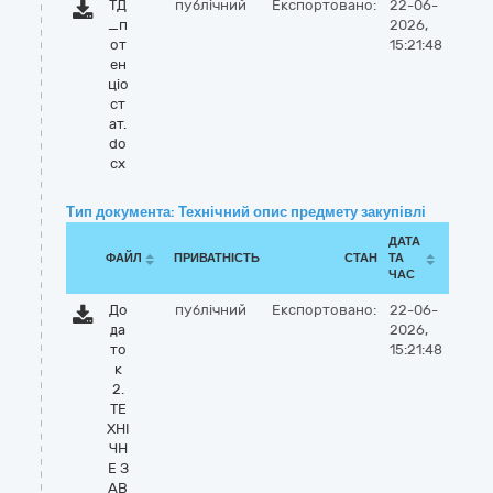
ТД
публічний
Експортовано:
22-06-
_п
2026,
от
15:21:48
ен
ціо
ст
ат.
do
cx
Тип документа: Технічний опис предмету закупівлі
ДАТА
ФАЙЛ
ПРИВАТНІСТЬ
СТАН
ТА
ЧАС
До
публічний
Експортовано:
22-06-
да
2026,
то
15:21:48
к
2.
ТЕ
ХНІ
ЧН
Е З
АВ