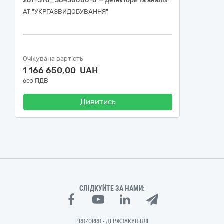
26Т-378_38430000-8 — Детектори та аналізатори (Трасопошукова система)
АТ "УКРГАЗВИДОБУВАННЯ"
Очікувана вартість
1 166 650,00 UAH
без ПДВ
Дивитись
СЛІДКУЙТЕ ЗА НАМИ:
PROZORRO - ДЕРЖЗАКУПІВЛІ