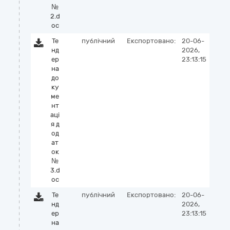
№
2.d
oc
Те
публічний
Експортовано:
20-06-
нд
2026,
ер
23:13:15
на
до
ку
ме
нт
аці
я д
од
ат
ок
№
3.d
oc
Те
публічний
Експортовано:
20-06-
нд
2026,
ер
23:13:15
на