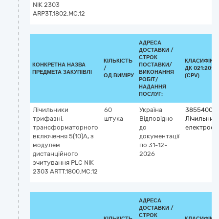
NIK 2303
ARP3T.1802.MC.12
АДРЕСА
ДОСТАВКИ /
СТРОК
КІЛЬКІСТЬ
КЛАСИФІКА
КОНКРЕТНА НАЗВА
ПОСТАВКИ/
/
ДК 021:2015
ПРЕДМЕТА ЗАКУПІВЛІ
ВИКОНАННЯ
ОД.ВИМІРУ
(CPV)
РОБІТ/
НАДАННЯ
ПОСЛУГ:
Лічильники
60
Україна
38554000
трифазні,
штука
Відповідно
Лічильник
трансформаторного
до
електроене
включення 5(10)А, з
документації
модулем
по 31-12-
дистанційного
2026
зчитування PLC NIK
2303 ARTT.1800.MС.12
АДРЕСА
ДОСТАВКИ /
СТРОК
КІЛЬКІСТЬ
КЛАСИФІКА