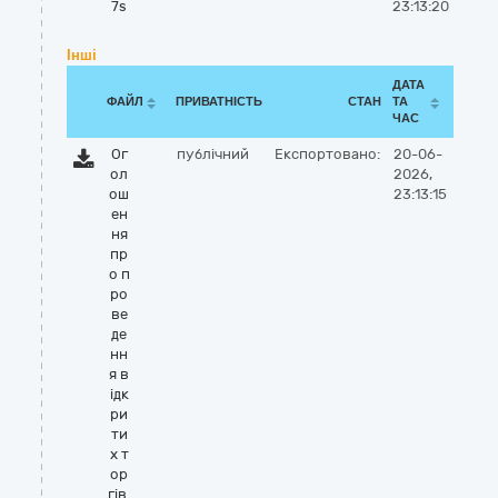
7s
23:13:20
Інші
ДАТА
ФАЙЛ
ПРИВАТНІСТЬ
СТАН
ТА
ЧАС
Ог
публічний
Експортовано:
20-06-
ол
2026,
ош
23:13:15
ен
ня
пр
о п
ро
ве
де
нн
я в
ідк
ри
ти
х т
ор
гів.