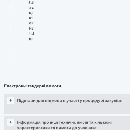
аці
я д
од
ат
ок
№
4.d
oc
Електронні тендерні вимоги
+
Підстави для відмови в участі у процедурі закупівлі
+
Інформація про інші технічні, якісні та кількісні
характеристики та вимоги до учасника