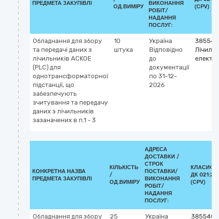
ПРЕДМЕТА ЗАКУПІВЛІ
ВИКОНАННЯ
ОД.ВИМІРУ
(CPV)
РОБІТ/
НАДАННЯ
ПОСЛУГ:
Обладнання для збору
10
Україна
385540
та передачі даних з
штука
Відповідно
Лічиль
лічильників АСКОЕ
до
електро
(PLC) для
документації
однотрансформаторної
по 31-12-
підстанції, що
2026
забезпечують
зчитування та передачу
даних з лічильників
зазаначених в п.1 - 3
АДРЕСА
ДОСТАВКИ /
СТРОК
КІЛЬКІСТЬ
КЛАСИФІ
КОНКРЕТНА НАЗВА
ПОСТАВКИ/
/
ДК 021:20
ПРЕДМЕТА ЗАКУПІВЛІ
ВИКОНАННЯ
ОД.ВИМІРУ
(CPV)
РОБІТ/
НАДАННЯ
ПОСЛУГ:
Обладнання для збору
25
Україна
3855400