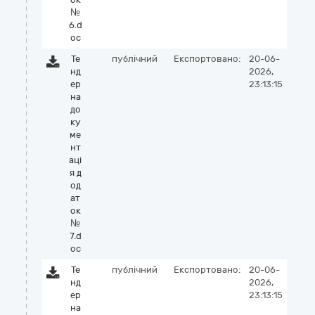
№
6.d
oc
Те
публічний
Експортовано:
20-06-
нд
2026,
ер
23:13:15
на
до
ку
ме
нт
аці
я д
од
ат
ок
№
7.d
oc
Те
публічний
Експортовано:
20-06-
нд
2026,
ер
23:13:15
на