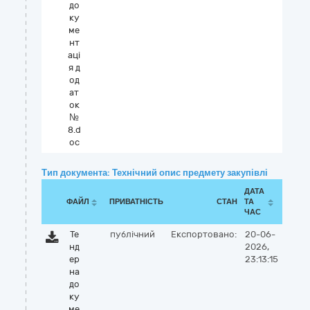
до
ку
ме
нт
аці
я д
од
ат
ок
№
8.d
oc
Тип документа: Технічний опис предмету закупівлі
ДАТА
ФАЙЛ
ПРИВАТНІСТЬ
СТАН
ТА
ЧАС
Те
публічний
Експортовано:
20-06-
нд
2026,
ер
23:13:15
на
до
ку
ме