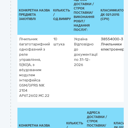
ДОСТАВКИ /
СТРОК
КОНКРЕТНА НАЗВА
КІЛЬКІСТЬ
КЛАСИФІКАТОР
ПОСТАВКИ/
ПРЕДМЕТА
/
ДК 021:2015
ВИКОНАННЯ
ЗАКУПІВЛІ
ОД.ВИМІРУ
(CPV)
РОБІТ/
НАДАННЯ
ПОСЛУГ:
Лічильник
10
Україна
38554000-3
багатотарифний
штука
Відповідно
Лічильники
однофазний з
до
електроенергії
реле
документації
управління,
по 31-12-
5(80)А, з
2026
вбудованим
модулем
інтерфейса
GSM/GPRS NIK
2104
AP6T.2602.MС.22
АДРЕСА
ДОСТАВКИ /
СТРОК
КІЛЬКІСТЬ
КЛАСИФ
КОНКРЕТНА НАЗВА
ПОСТАВКИ/
/
ДК 021:2