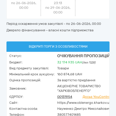
по 26-06-2026,
23:13
00:00
по 29-06-2026,
00:00
Період оскарження умов закупівлі - по
26-06-2026, 00:00
Джерело фінансування – власні кошти підприємства
ВІДКРИТІ ТОРГИ З ОСОБЛИВОСТЯМИ
ОЧІКУВАННЯ ПРОПОЗИЦІЙ
Статус:
Бюджет:
32 174 935
UAH
(без ПДВ)
Вид предмету закупівлі:
Товари
Мінімальний крок аукціону:
160 874,68 UAH
Оцінка пропозицій:
За вартістю придбання
АКЦІОНЕРНЕ ТОВАРИСТВО
Замовник:
"ХАРКІВОБЛЕНЕРГО"
ЄДРПОУ:
00131954
Досьє YouControl
Сайт:
https://www.oblenergo.kharkov.ua
Контактна особа:
Науменко Дмитро Миколайович
Телефон:
380577401485