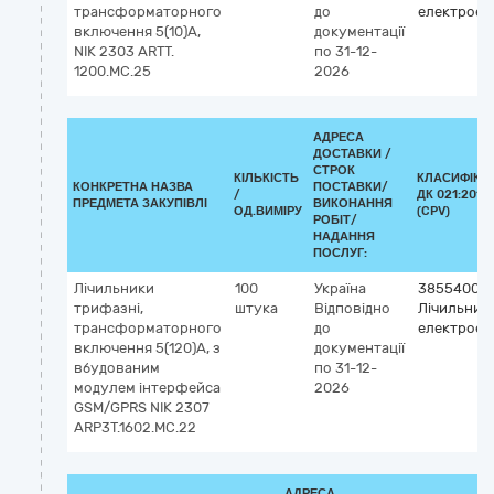
трансформаторного
до
електроене
включення 5(10)А,
документації
NIK 2303 ARTТ.
по 31-12-
1200.MС.25
2026
АДРЕСА
ДОСТАВКИ /
СТРОК
КІЛЬКІСТЬ
КЛАСИФІКА
КОНКРЕТНА НАЗВА
ПОСТАВКИ/
/
ДК 021:2015
ПРЕДМЕТА ЗАКУПІВЛІ
ВИКОНАННЯ
ОД.ВИМІРУ
(CPV)
РОБІТ/
НАДАННЯ
ПОСЛУГ:
Лічильники
100
Україна
38554000
трифазні,
штука
Відповідно
Лічильник
трансформаторного
до
електроене
включення 5(120)А, з
документації
вбудованим
по 31-12-
модулем інтерфейса
2026
GSM/GPRS NIK 2307
ARP3Т.1602.MС.22
АДРЕСА