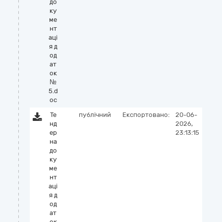
до
ку
ме
нт
аці
я д
од
ат
ок
№
5.d
oc
Те
публічний
Експортовано:
20-06-
нд
2026,
ер
23:13:15
на
до
ку
ме
нт
аці
я д
од
ат
ок