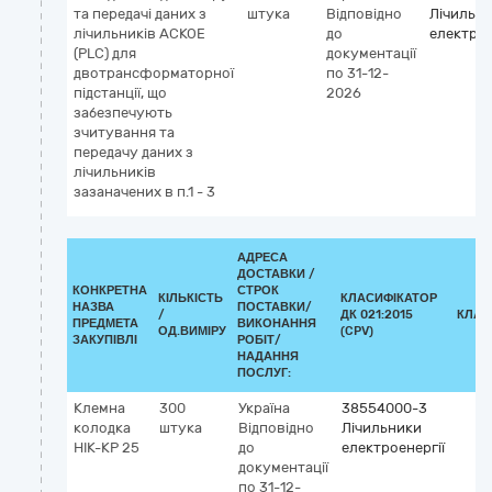
та передачі даних з
штука
Відповідно
Лічильн
лічильників АСКОЕ
до
електрое
(PLC) для
документації
двотрансформаторної
по 31-12-
підстанції, що
2026
забезпечують
зчитування та
передачу даних з
лічильників
зазаначених в п.1 - 3
АДРЕСА
ДОСТАВКИ /
КОНКРЕТНА
СТРОК
КІЛЬКІСТЬ
КЛАСИФІКАТОР
НАЗВА
ПОСТАВКИ/
/
ДК 021:2015
КЛАС
ПРЕДМЕТА
ВИКОНАННЯ
ОД.ВИМІРУ
(CPV)
ЗАКУПІВЛІ
РОБІТ/
НАДАННЯ
ПОСЛУГ:
Клемна
300
Україна
38554000-3
колодка
штука
Відповідно
Лічильники
НІК-КР 25
до
електроенергії
документації
по 31-12-