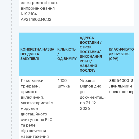
електромагнітного
випромінювання
NIK 2104
AP2T.1802.MC.12
АДРЕСА
ДОСТАВКИ /
СТРОК
КОНКРЕТНА НАЗВА
КІЛЬКІСТЬ
КЛАСИФІКАТОР
ПОСТАВКИ/
ПРЕДМЕТА
/
ДК 021:2015
ВИКОНАННЯ
ЗАКУПІВЛІ
ОД.ВИМІРУ
(CPV)
РОБІТ/
НАДАННЯ
ПОСЛУГ:
Лічильники
1 100
Україна
38554000-3
трифазні,
штука
Відповідно
Лічильники
прямого
до
електроенергії
включення,
документації
багатотарифні з
по 31-12-
модулем
2026
дистаційного
считування PLC
та реле
відключення
навантаження