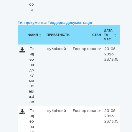
do
c
Тип документа: Тендерна документація
ДАТА
ФАЙЛ
ПРИВАТНІСТЬ
СТАН
ТА
ЧАС
Те
публічний
Експортовано:
20-06-
нд
2026,
ер
23:13:15
на
до
ку
ме
нт
аці
я.d
oc
Те
публічний
Експортовано:
20-06-
нд
2026,
ер
23:13:15
на
до