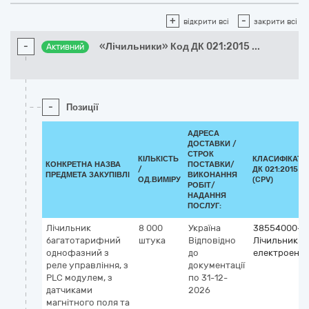
+
-
відкрити всі
закрити всі
-
«Лічильники» Код ДК 021:2015
...
Активний
-
Позиції
АДРЕСА
ДОСТАВКИ /
СТРОК
КІЛЬКІСТЬ
КЛАСИФІКАТО
КОНКРЕТНА НАЗВА
ПОСТАВКИ/
/
ДК 021:2015
ПРЕДМЕТА ЗАКУПІВЛІ
ВИКОНАННЯ
ОД.ВИМІРУ
(CPV)
РОБІТ/
НАДАННЯ
ПОСЛУГ:
Лічильник
8 000
Україна
38554000-3
багатотарифний
штука
Відповідно
Лічильники
однофазний з
до
електроенерг
реле управління, з
документації
PLC модулем, з
по 31-12-
датчиками
2026
магнітного поля та