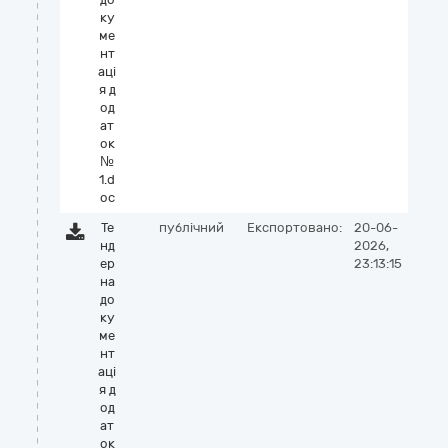
ку
ме
нт
аці
я д
од
ат
ок
№
1.d
oc
Те
публічний
Експортовано:
20-06-
нд
2026,
ер
23:13:15
на
до
ку
ме
нт
аці
я д
од
ат
ок