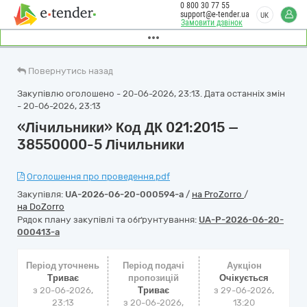
0 800 30 77 55
support@e-tender.ua
UK
Замовити дзвінок
Повернутись назад
Закупівлю оголошено - 20-06-2026, 23:13. Дата останніх змін
- 20-06-2026, 23:13
«Лічильники» Код ДК 021:2015 —
38550000-5 Лічильники
Оголошення про проведення.pdf
Закупівля:
UA-2026-06-20-000594-a
/
на ProZorro
/
на DoZorro
Рядок плану закупівлі та обґрунтування:
UA-P-2026-06-20-
000413-a
Період уточнень
Період подачі
Аукціон
Триває
пропозицій
Очікується
з 20-06-2026,
Триває
з
29-06-2026,
23:13
з 20-06-2026,
13:20