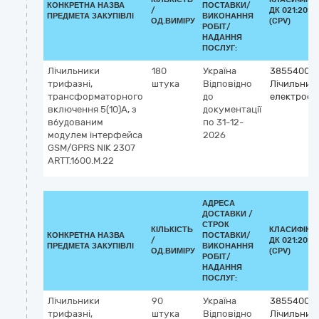
КОНКРЕТНА НАЗВА
ПОСТАВКИ/
/
ДК 021:2015
ПРЕДМЕТА ЗАКУПІВЛІ
ВИКОНАННЯ
ОД.ВИМІРУ
(CPV)
РОБІТ/
НАДАННЯ
ПОСЛУГ:
Лічильники
180
Україна
38554000
трифазні,
штука
Відповідно
Лічильник
трансформаторного
до
електроене
включення 5(10)А, з
документації
вбудованим
по 31-12-
модулем інтерфейса
2026
GSM/GPRS NIK 2307
ARTT.1600.M.22
АДРЕСА
ДОСТАВКИ /
СТРОК
КІЛЬКІСТЬ
КЛАСИФІКА
КОНКРЕТНА НАЗВА
ПОСТАВКИ/
/
ДК 021:2015
ПРЕДМЕТА ЗАКУПІВЛІ
ВИКОНАННЯ
ОД.ВИМІРУ
(CPV)
РОБІТ/
НАДАННЯ
ПОСЛУГ:
Лічильники
90
Україна
38554000
трифазні,
штука
Відповідно
Лічильник