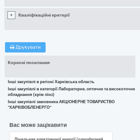
+
Кваліфікаційні критерії
Друкувати
Корисні посилання
Інші закупівлі в регіоні Харківська область
Інші закупівлі в категорії Лабораторне, оптичне та високоточне
обладнання (крім лінз)
Інші закупівлі замовника АКЦІОНЕРНЕ ТОВАРИСТВО
"ХАРКІВОБЛЕНЕРГО"
Вас може зацікавити
Лічильник електричної енергії (однофазний інтервальний («smart») двоелементний лічильник електричної енергії типу НіК2104АР2Т 1802 або еквівалент)