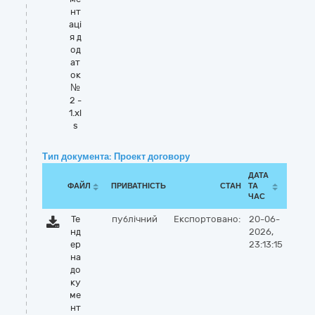
нт
аці
я д
од
ат
ок
№
2 -
1.xl
s
Тип документа: Проект договору
ДАТА
ФАЙЛ
ПРИВАТНІСТЬ
СТАН
ТА
ЧАС
Те
публічний
Експортовано:
20-06-
нд
2026,
ер
23:13:15
на
до
ку
ме
нт