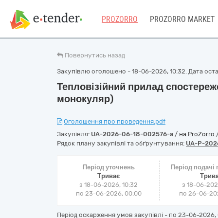
PROZORRO
PROZORRO MARKET
Повернутись назад
Закупівлю оголошено - 18-06-2026, 10:32. Дата остан
Тепловізійний прилад спостереж
монокуляр)
Оголошення про проведення.pdf
Закупівля:
UA-2026-06-18-002576-a
/
на ProZorro
Рядок плану закупівлі та обґрунтування:
UA-P-202
Період уточнень
Період подачі
Триває
Трив
з 18-06-2026, 10:32
з 18-06-202
по 23-06-2026, 00:00
по 26-06-202
Період оскарження умов закупівлі - по
23-06-2026, 