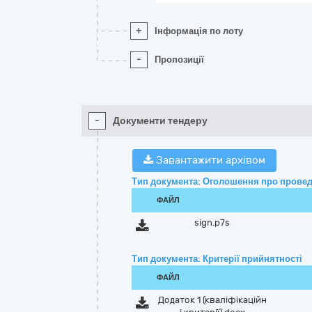
+
Інформація по лоту
-
Пропозиції
-
Документи тендеру
Завантажити архівом
Тип документа: Оголошення про провед
ФАЙЛ
sign.p7s
Тип документа: Критерії прийнятності
ФАЙЛ
Додаток 1 (кваліфікаційн