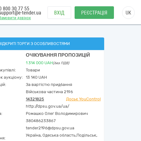
0 800 30 77 55
support@e-tender.ua
ВХІД
РЕЄСТРАЦІЯ
UK
Замовити дзвінок
ВІДКРИТІ ТОРГИ З ОСОБЛИВОСТЯМИ
ОЧІКУВАННЯ ПРОПОЗИЦІЙ
1 314 000
UAH
(без ПДВ)
купівлі:
Товари
к аукціону:
13 140 UAH
ій:
За вартістю придбання
Військова частина 2196
14321825
Досьє YouControl
http://dpsu.gov.ua/ua/
а:
Ромашко Олег Володимирович
380486233867
tender2196@dpsu.gov.ua
Україна
,
Одеська область,
Подільськ,
ня:
......