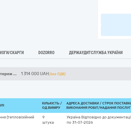
МОГИ/СКАРГИ
DOZORRO
ДЕРЖАУДИТСЛУЖБА УКРАЇНИ
стереж
...
1 314 000
UAH
(без ПДВ)
КІЛЬКІСТЬ /
АДРЕСА ДОСТАВКИ /
СТРОК ПОСТАВК
ВЛІ
ОД.ВИМІРУ
ВИКОНАННЯ РОБІТ/НАДАННЯ ПОСЛУГ
ння (тепловізійний
9
Україна
Відповідно до документаці
штука
по 31-07-2026