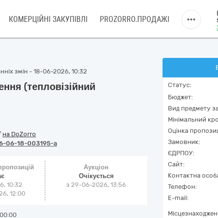
КОМЕРЦІЙНІ ЗАКУПІВЛІ
PROZORRO.ПРОДАЖІ
ніх змін - 18-06-2026, 10:32
ення (тепловізійний
Статус:
Бюджет:
Вид предмету за
Мінімальний кро
Оцінка пропозиц
/
на DoZorro
Замовник:
6-06-18-003195-a
ЄДРПОУ:
Сайт:
 пропозицій
Аукціон
Контактна особ
ає
Очікується
6, 10:32
з
29-06-2026, 13:56
Телефон:
6, 12:00
E-mail:
Місцезнаходжен
00:00