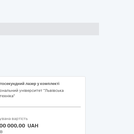
тосекундний лазер у комплекті
ональний університет "Львівська
техніка"
увана вартість
500 000,00 UAH
ДВ