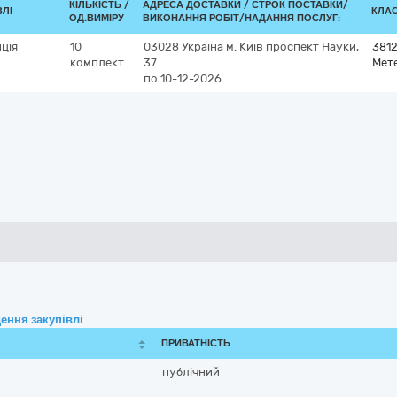
КІЛЬКІСТЬ /
АДРЕСА ДОСТАВКИ /
СТРОК ПОСТАВКИ/
ВЛІ
КЛАС
ОД.ВИМІРУ
ВИКОНАННЯ РОБІТ/НАДАННЯ ПОСЛУГ:
ція
10
03028
Україна
м. Київ
проспект Науки,
381
комплект
37
Мет
по 10-12-2026
ення закупівлі
ПРИВАТНІСТЬ
публічний