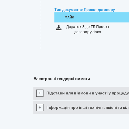
Тип документа: Проект договору
ФАЙЛ
Додаток 3 до ТД Проєкт
договору.docx
Електронні тендерні вимоги
+
Підстави для відмови в участі у процеду
+
Інформація про інші технічні, якісні та 