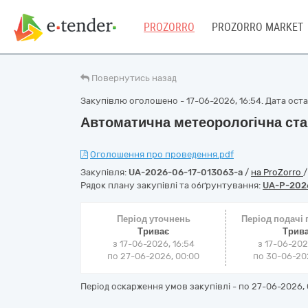
PROZORRO
PROZORRO MARKET
Повернутись назад
Закупівлю оголошено - 17-06-2026, 16:54. Дата остан
Автоматична метеорологічна ста
Оголошення про проведення.pdf
Закупівля:
UA-2026-06-17-013063-a
/
на ProZorro
Рядок плану закупівлі та обґрунтування:
UA-P-202
Період уточнень
Період подачі
Триває
Трив
з 17-06-2026, 16:54
з 17-06-202
по 27-06-2026, 00:00
по 30-06-202
Період оскарження умов закупівлі - по
27-06-2026, 