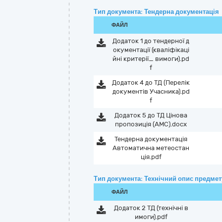
Тип документа: Тендерна документація
ФАЙЛ
Додаток 1 до тендерної д
окументації (кваліфікаці
йні критерії_ вимоги).pd
f
Додаток 4 до ТД (Перелік
документів Учасника).pd
f
Додаток 5 до ТД Цінова
пропозиція (АМС).docx
Тендерна документація
Автоматична метеостан
ція.pdf
Тип документа: Технічний опис предмету
ФАЙЛ
Додаток 2 ТД (технічні в
имоги).pdf