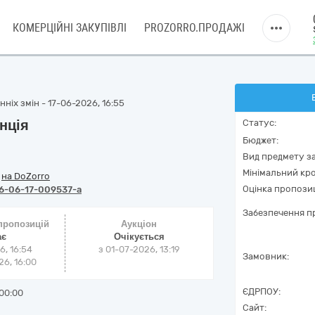
КОМЕРЦІЙНІ ЗАКУПІВЛІ
PROZORRO.ПРОДАЖІ
ніх змін - 17-06-2026, 16:55
нція
Статус:
Бюджет:
Вид предмету за
Мінімальний кро
/
на DoZorro
Оцінка пропозиц
6-06-17-009537-a
Забезпечення пр
 пропозицій
Аукціон
ає
Очікується
6, 16:54
з
01-07-2026, 13:19
Замовник:
6, 16:00
ЄДРПОУ:
00:00
Сайт: