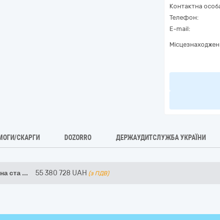
Контактна особ
Телефон:
E-mail:
Місцезнаходжен
МОГИ/СКАРГИ
DOZORRO
ДЕРЖАУДИТСЛУЖБА УКРАЇНИ
на ста
...
55 380 728
UAH
(з ПДВ)