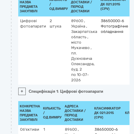
НАЗВА
ДОСТАВКИ /
/
ДК 021:2015
К
ПРЕДМЕТА
ПЕРІОД
ОД.ВИМІРУ
(CPV)
ЗАКУПІВЛІ
ДОСТАВКИ
Цифрові
2
89600
,
38650000-6
фотоапарати
штука
Україна
,
Фотографічне
Закарпатська
обладнання
область
,
місто
Мукачево
,
пл.
Духновича
Олександра,
буд. 2
по 10-07-
2026
+
Специфікація 1: Цифрові фотоапарати
КОНКРЕТНА
АДРЕСА
КІЛЬКІСТЬ
КЛАСИФІКАТОР
НАЗВА
ДОСТАВКИ /
/
ДК 021:2015
КЛАС
ПРЕДМЕТА
ПЕРІОД
ОД.ВИМІРУ
(CPV)
ЗАКУПІВЛІ
ДОСТАВКИ
Об'єктиви
1
89600
,
38650000-6