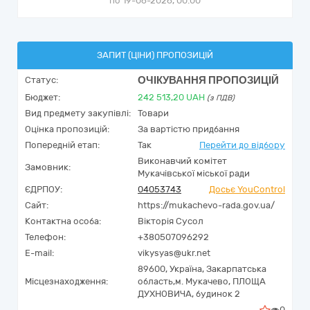
по 19-06-2026, 00:00
ЗАПИТ (ЦІНИ) ПРОПОЗИЦІЙ
ОЧІКУВАННЯ ПРОПОЗИЦІЙ
Статус:
Бюджет:
242 513,20
UAH
(з ПДВ)
Вид предмету закупівлі:
Товари
Оцінка пропозицій:
За вартістю придбання
Попередній етап:
Так
Перейти до відбору
Виконавчий комітет
Замовник:
Мукачівської міської ради
ЄДРПОУ:
04053743
Досьє YouControl
Сайт:
https://mukachevo-rada.gov.ua/
Контактна особа:
Вікторія Сусол
Телефон:
+380507096292
E-mail:
vikysyas@ukr.net
89600,
Україна
,
Закарпатська
Місцезнаходження:
область,
м. Мукачево,
ПЛОЩА
ДУХНОВИЧА, будинок 2
0