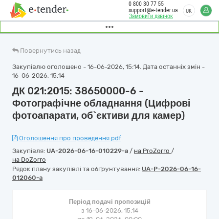
0 800 30 77 55
support@e-tender.ua
UK
Замовити дзвінок
Повернутись назад
Закупівлю оголошено - 16-06-2026, 15:14. Дата останніх змін -
16-06-2026, 15:14
ДК 021:2015: 38650000-6 -
Фотографічне обладнання (Цифрові
фотоапарати, об`єктиви для камер)
Оголошення про проведення.pdf
Закупівля:
UA-2026-06-16-010229-a
/
на ProZorro
/
на DoZorro
Рядок плану закупівлі та обґрунтування:
UA-P-2026-06-16-
012060-a
Період подачі пропозицій
з 16-06-2026, 15:14