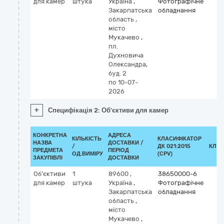
для камер
штука
Україна
,
Фотографічне
Закарпатська
обладнання
область
,
місто
Мукачево
,
пл.
Духновича
Олександра,
буд. 2
по 10-07-
2026
+
Специфікація 2: Об'єктиви для камер
КОНКРЕТНА
АДРЕСА
КІЛЬКІСТЬ
КЛАСИФІКАТОР
НАЗВА
ДОСТАВКИ /
/
ДК 021:2015
КЛАС
ПРЕДМЕТА
ПЕРІОД
ОД.ВИМІРУ
(CPV)
ЗАКУПІВЛІ
ДОСТАВКИ
Об'єктиви
1
89600
,
38650000-6
для камер
штука
Україна
,
Фотографічне
Закарпатська
обладнання
область
,
місто
Мукачево
,