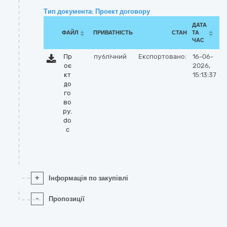
Тип документа: Проект договору
ДАТА
ФАЙЛ
ПРИВАТНІСТЬ
СТАН
ТА
ЧАС
Пр
публічний
Експортовано:
16-06-
оє
2026,
кт
15:13:37
до
го
во
ру.
do
c
+
Інформація по закупівлі
-
Пропозиції