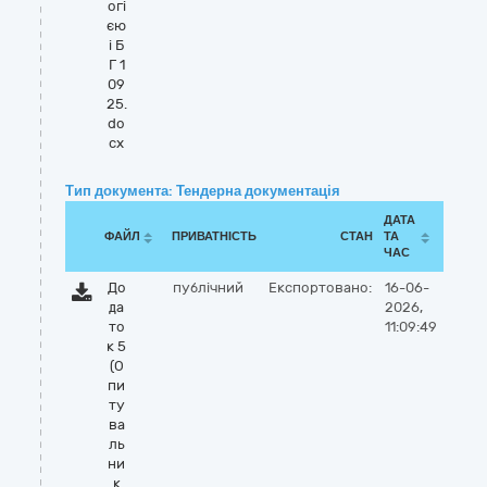
огі
єю
і Б
Г 1
09
25.
do
cx
Тип документа: Тендерна документація
ДАТА
ФАЙЛ
ПРИВАТНІСТЬ
СТАН
ТА
ЧАС
До
публічний
Експортовано:
16-06-
да
2026,
то
11:09:49
к 5
(О
пи
ту
ва
ль
ни
к