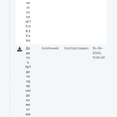
чн
ої
ос
об
и) 1
5.0
8.2
3.x
lsx
До
публічний
Експортовано:
16-06-
да
2026,
то
11:09:49
к
№7
до
те
нд
ер
ної
до
ку
ме
нт
аці