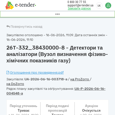
0 800 30 77 55
support@e-tender.ua
UK
Замовити дзвінок
Повернутись назад
Закупівлю оголошено - 16-06-2026, 11:09. Дата останніх змін -
16-06-2026, 11:10
26Т-332_38430000-8 - Детектори та
аналізатори (Вузол визначення фізико-
хімічних показників газу)
Оголошення про проведення.pdf
Закупівля:
UA-2026-06-16-003718-a
/
на ProZorro
/
на DoZorro
Рядок плану закупівлі та обґрунтування:
UA-P-2026-06-16-
004548-a
Період уточнень
Період подачі
Аукціон
Триває
пропозицій
Очікується