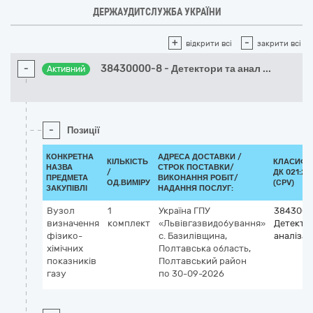
ДЕРЖАУДИТСЛУЖБА УКРАЇНИ
+
-
відкрити всі
закрити всі
-
38430000-8 - Детектори та анал
...
Активний
-
Позиції
КОНКРЕТНА
АДРЕСА ДОСТАВКИ /
КІЛЬКІСТЬ
КЛАСИФІ
НАЗВА
СТРОК ПОСТАВКИ/
/
ДК 021:20
ПРЕДМЕТА
ВИКОНАННЯ РОБІТ/
ОД.ВИМІРУ
(CPV)
ЗАКУПІВЛІ
НАДАННЯ ПОСЛУГ:
Вузол
1
Україна
ГПУ
3843000
визначення
комплект
«Львівгазвидобування»
Детекто
фізико-
с. Базилівщина,
аналіза
хімічних
Полтавська область,
показників
Полтавський район
газу
по 30-09-2026