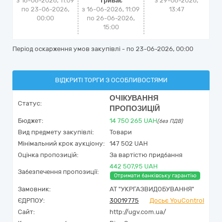
з 16-06-2026, 11:09
Триває
з
29-06-2026,
по 23-06-2026,
з 16-06-2026, 11:09
13:47
00:00
по 26-06-2026,
15:00
Період оскарження умов закупівлі - по
23-06-2026, 00:00
ВІДКРИТІ ТОРГИ З ОСОБЛИВОСТЯМИ
ОЧІКУВАННЯ
Статус:
ПРОПОЗИЦІЙ
Бюджет:
14 750 265
UAH
(без ПДВ)
Вид предмету закупівлі:
Товари
Мінімальний крок аукціону:
147 502 UAH
Оцінка пропозицій:
За вартістю придбання
442 507,95 UAH
Забезпечення пропозиції:
Отримати банківську гарантію
Замовник:
АТ "УКРГАЗВИДОБУВАННЯ"
ЄДРПОУ:
30019775
Досьє YouControl
Сайт:
http://ugv.com.ua/