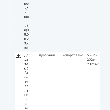
юр
ид
ич
ної
ос
об
и) 1
5.0
8.2
3.x
lsx
До
публічний
Експортовано:
16-06-
да
2026,
то
11:09:49
к 6
(О
пи
ту
ва
ль
ни
к
фі
зи