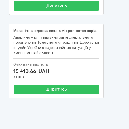
Дивитись
Механічна, одноканальна мікропіпетка варіабельного об'єму 100-1000 µl (мкл) за НК 024:2023: 42875 - Мікропіпетка механічна, НК 031:2024: W0503020199- Піпетки - інше, ДК:021:2015: 38437100-8 Піпетки; Механічна, одноканальна мікропіпетка варіабельного об'єму 10–100µl (мкл) за НК 024:2023: 42875 - Мікропіпетка механічна, НК 031:2024: W0503020199- Піпетки - інше, ДК:021:2015: 38437100-8 Піпетки Єдиного закупівельного словника
Аварійно – рятувальний загін спеціального
призначення Головного управління Державної
служби України з надзвичайних ситуацій у
Хмельницькій області
Очікувана вартість
15 410,66 UAH
з ПДВ
Дивитись