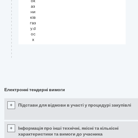
ок
аз
ни
ків
газ
у.d
oc
x
Електронні тендерні вимоги
+
Підстави для відмови в участі у процедурі закупівлі
+
Інформація про інші технічні, якісні та кількісні
характеристики та вимоги до учасника