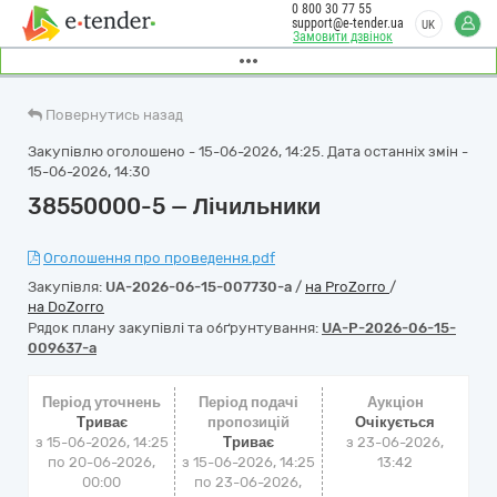
0 800 30 77 55
support@e-tender.ua
UK
Замовити дзвінок
Повернутись назад
Закупівлю оголошено - 15-06-2026, 14:25. Дата останніх змін -
15-06-2026, 14:30
38550000-5 — Лічильники
Оголошення про проведення.pdf
Закупівля:
UA-2026-06-15-007730-a
/
на ProZorro
/
на DoZorro
Рядок плану закупівлі та обґрунтування:
UA-P-2026-06-15-
009637-a
Період уточнень
Період подачі
Аукціон
Триває
пропозицій
Очікується
з 15-06-2026, 14:25
Триває
з
23-06-2026,
по 20-06-2026,
з 15-06-2026, 14:25
13:42
00:00
по 23-06-2026,