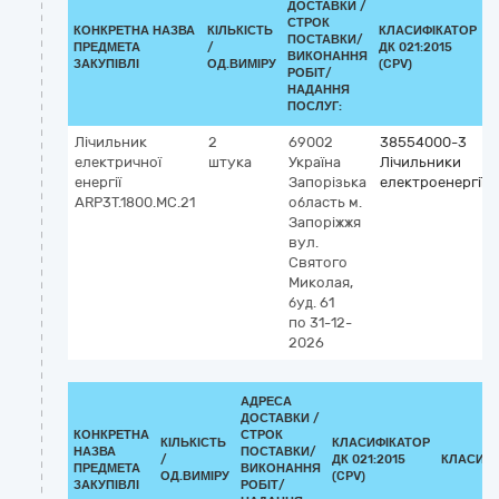
ДОСТАВКИ /
СТРОК
КОНКРЕТНА НАЗВА
КІЛЬКІСТЬ
КЛАСИФІКАТОР
ПОСТАВКИ/
ПРЕДМЕТА
/
ДК 021:2015
ВИКОНАННЯ
ЗАКУПІВЛІ
ОД.ВИМІРУ
(CPV)
РОБІТ/
НАДАННЯ
ПОСЛУГ:
Лічильник
2
69002
38554000-3
електричної
штука
Україна
Лічильники
енергії
Запорізька
електроенергії
ARP3T.1800.MC.21
область
м.
Запоріжжя
вул.
Святого
Миколая,
буд. 61
по 31-12-
2026
АДРЕСА
ДОСТАВКИ /
КОНКРЕТНА
СТРОК
КІЛЬКІСТЬ
КЛАСИФІКАТОР
НАЗВА
ПОСТАВКИ/
/
ДК 021:2015
КЛАСИФІ
ПРЕДМЕТА
ВИКОНАННЯ
ОД.ВИМІРУ
(CPV)
ЗАКУПІВЛІ
РОБІТ/