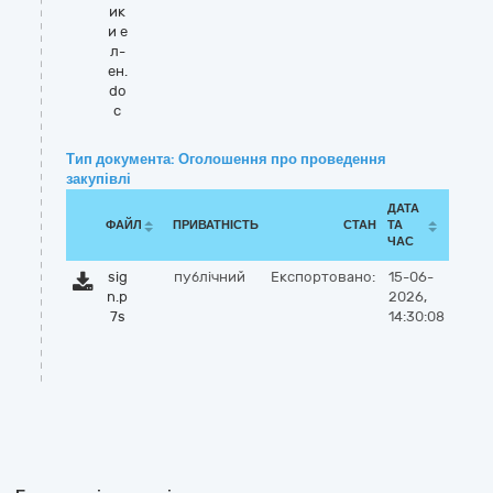
ик
и е
л-
ен.
do
c
Тип документа: Оголошення про проведення
закупівлі
ДАТА
ФАЙЛ
ПРИВАТНІСТЬ
СТАН
ТА
ЧАС
sig
публічний
Експортовано:
15-06-
n.p
2026,
7s
14:30:08