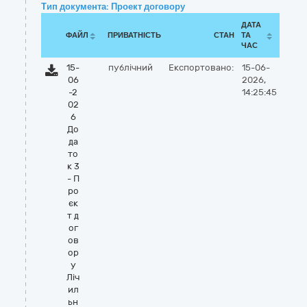
Тип документа: Проект договору
ДАТА
ФАЙЛ
ПРИВАТНІСТЬ
СТАН
ТА
ЧАС
15-
публічний
Експортовано:
15-06-
06
2026,
-2
14:25:45
02
6
До
да
то
к 3
- П
ро
єк
т д
ог
ов
ор
у
Ліч
ил
ьн