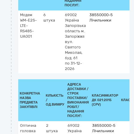
НАДАННЯ
ПОСЛУГ:
Модем
6
69002
38550000-5
WM-E2S-
штука
Україна
Лічильники
LTE-
Запорізька
RS485-
область
м.
UA001
Запоріжжя
вул.
Святого
Миколая,
буд. 61
по 31-12-
2026
АДРЕСА
ДОСТАВКИ /
КОНКРЕТНА
СТРОК
КІЛЬКІСТЬ
КЛАСИФІКАТОР
НАЗВА
ПОСТАВКИ/
/
ДК 021:2015
КЛАСИ
ПРЕДМЕТА
ВИКОНАННЯ
ОД.ВИМІРУ
(CPV)
ЗАКУПІВЛІ
РОБІТ/
НАДАННЯ
ПОСЛУГ:
Оптична
2
69002
38550000-5
головка
штука
Україна
Лічильники