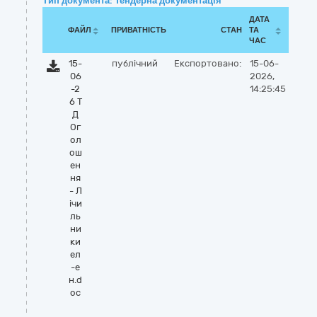
Тип документа: Тендерна документація
ДАТА
ФАЙЛ
ПРИВАТНІСТЬ
СТАН
ТА
ЧАС
15-
публічний
Експортовано:
15-06-
06
2026,
-2
14:25:45
6 Т
Д
Ог
ол
ош
ен
ня
- Л
ічи
ль
ни
ки
ел
-е
н.d
oc