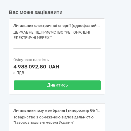
Вас може зацікавити
Лічильник електричної енергії (однофазний інтервальний («smart») двоелементний лічильник електричної енергії типу НіК2104АР2Т 1802 або еквівалент)
ДЕРЖАВНЕ ПІДПРИЄМСТВО "РЕГІОНАЛЬНІ
ЕЛЕКТРИЧНІ МЕРЕЖІ"
Очікувана вартість
4 988 092,80 UAH
з ПДВ
Дивитись
Лічильники газу мембранні (типорозмір G6 130 мм)
Товариство з обмеженою відповідальністю
"Газорозподільні мережі України"