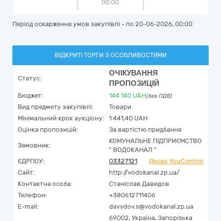
00:00
Період оскарження умов закупівлі - по
20-06-2026, 00:00
ВІДКРИТІ ТОРГИ З ОСОБЛИВОСТЯМИ
ОЧІКУВАННЯ
Статус:
ПРОПОЗИЦІЙ
Бюджет:
144 140
UAH
(без ПДВ)
Вид предмету закупівлі:
Товари
Мінімальний крок аукціону:
1 441,40 UAH
Оцінка пропозицій:
За вартістю придбання
КОМУНАЛЬНЕ ПІДПРИЄМСТВО
Замовник:
" ВОДОКАНАЛ "
ЄДРПОУ:
03327121
Досьє YouControl
Сайт:
http://vodokanal.zp.ua/
Контактна особа:
Станіслав Давидов
Телефон:
+380612711406
E-mail:
davydov.s@vodokanal.zp.ua
69002,
Україна
,
Запорізька