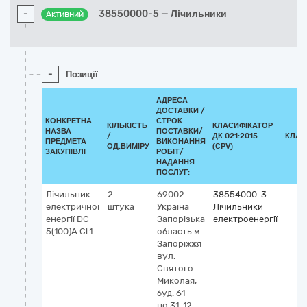
-
38550000-5 — Лічильники
Активний
-
Позиції
АДРЕСА
ДОСТАВКИ /
КОНКРЕТНА
СТРОК
КІЛЬКІСТЬ
КЛАСИФІКАТОР
НАЗВА
ПОСТАВКИ/
/
ДК 021:2015
КЛАС
ПРЕДМЕТА
ВИКОНАННЯ
ОД.ВИМІРУ
(CPV)
ЗАКУПІВЛІ
РОБІТ/
НАДАННЯ
ПОСЛУГ:
Лічильник
2
69002
38554000-3
електричної
штука
Україна
Лічильники
енергії DC
Запорізька
електроенергії
5(100)A Cl.1
область
м.
Запоріжжя
вул.
Святого
Миколая,
буд. 61
по 31-12-