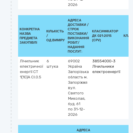
2026
АДРЕСА
ДОСТАВКИ /
КОНКРЕТНА
СТРОК
КІЛЬКІСТЬ
КЛАСИФІКАТОР
НАЗВА
ПОСТАВКИ/
/
ДК 021:2015
КЛАС
ПРЕДМЕТА
ВИКОНАННЯ
ОД.ВИМІРУ
(CPV)
ЗАКУПІВЛІ
РОБІТ/
НАДАННЯ
ПОСЛУГ:
Лічильник
6
69002
38554000-3
електричної
штука
Україна
Лічильники
енергії CT
Запорізька
електроенергії
1(10)A Cl.0.5
область
м.
Запоріжжя
вул.
Святого
Миколая,
буд. 61
по 31-12-
2026
АДРЕСА