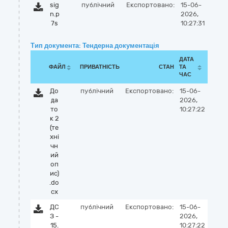
sig
публічний
Експортовано:
15-06-
n.p
2026,
7s
10:27:31
Тип документа: Тендерна документація
ДАТА
ФАЙЛ
ПРИВАТНІСТЬ
СТАН
ТА
ЧАС
До
публічний
Експортовано:
15-06-
да
2026,
то
10:27:22
к 2
(те
хні
чн
ий
оп
ис)
.do
cx
ДС
публічний
Експортовано:
15-06-
З -
2026,
15.
10:27:22