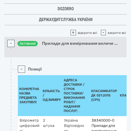
DOZORRO
ДЕРЖАУДИТСЛУЖБА УКРАЇНИ
+
-
відкрити всі
закрити всі
-
Прилади для вимірювання величи
...
Активний
-
Позиції
АДРЕСА
ДОСТАВКИ /
КОНКРЕТНА
СТРОК
КІЛЬКІСТЬ
КЛАСИФІКАТОР
НАЗВА
ПОСТАВКИ/
/
ДК 021:2015
КЛАСИ
ПРЕДМЕТА
ВИКОНАННЯ
ОД.ВИМІРУ
(CPV)
ЗАКУПІВЛІ
РОБІТ/
НАДАННЯ
ПОСЛУГ:
Віброметр
2
Україна
38340000-0
цифровий
штука
Відповідно
Прилади для
зі
до
вимірювання