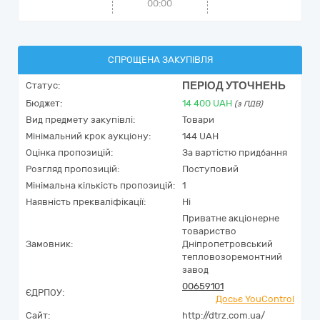
00:00
СПРОЩЕНА ЗАКУПІВЛЯ
ПЕРІОД УТОЧНЕНЬ
Статус:
Бюджет:
14 400
UAH
(з ПДВ)
Вид предмету закупівлі:
Товари
Мінімальний крок аукціону:
144 UAH
Оцінка пропозицій:
За вартістю придбання
Розгляд пропозицій:
Поступовий
Мінімальна кількість пропозицій:
1
Наявність прекваліфікації:
Ні
Приватне акцiонерне
товариство
Замовник:
Днiпропетровський
тепловозоремонтний
завод
00659101
ЄДРПОУ:
Досьє YouControl
Сайт:
http://dtrz.com.ua/