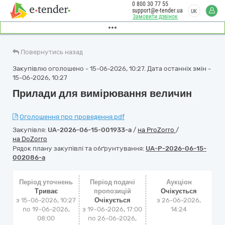
0 800 30 77 55
support@e-tender.ua
UK
Замовити дзвінок
Повернутись назад
Закупівлю оголошено - 15-06-2026, 10:27. Дата останніх змін -
15-06-2026, 10:27
Прилади для вимірювання величин
Оголошення про проведення.pdf
Закупівля:
UA-2026-06-15-001933-a
/
на ProZorro
/
на DoZorro
Рядок плану закупівлі та обґрунтування:
UA-P-2026-06-15-
002086-a
Період уточнень
Період подачі
Аукціон
Триває
пропозицій
Очікується
з 15-06-2026, 10:27
Очікується
з
26-06-2026,
по 19-06-2026,
з 19-06-2026, 17:00
14:24
08:00
по 26-06-2026,