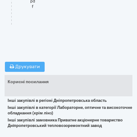
pd
f
Друкувати
Корисні посилання
Інші закупівлі в регіоні Дніпропетровська область
Інші закупівлі в категорії Лабораторне, оптичне та високоточне
обладнання (крім лінз)
Інші закупівлі замовника Приватне акцiонерне товариство
Днiпропетровський тепловозоремонтний завод