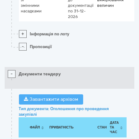
змінними
документації
величин
насадками
по 31-12-
2026
+
Інформація по лоту
-
Пропозиції
-
Документи тендеру
Завантажити архівом
Тип документа: Оголошення про проведення
закупівлі
ДАТА
ФАЙЛ
ПРИВАТНІСТЬ
СТАН
ТА
ЧАС