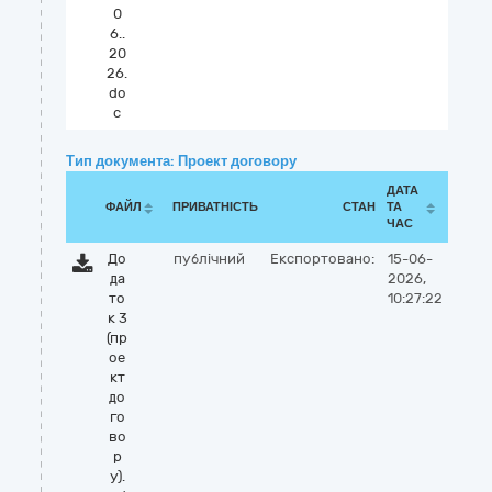
0
6..
20
26.
do
c
Тип документа: Проект договору
ДАТА
ФАЙЛ
ПРИВАТНІСТЬ
СТАН
ТА
ЧАС
До
публічний
Експортовано:
15-06-
да
2026,
то
10:27:22
к 3
(пр
ое
кт
до
го
во
р
у).