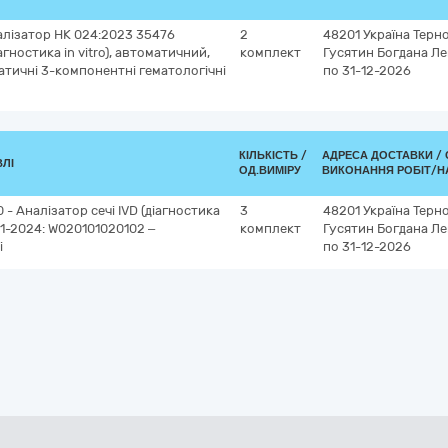
лізатор НК 024:2023 35476
2
48201
Україна
Терно
гностика in vitro), автоматичний,
комплект
Гусятин
Богдана Ле
атичні 3-компонентні гематологічні
по 31-12-2026
КІЛЬКІСТЬ /
АДРЕСА ДОСТАВКИ /
ВЛІ
ОД.ВИМІРУ
ВИКОНАННЯ РОБІТ/Н
 - Аналізатор сечі IVD (діагностика
3
48201
Україна
Терно
031-2024: W020101020102 –
комплект
Гусятин
Богдана Ле
і
по 31-12-2026