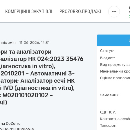
КОМЕРЦІЙНІ ЗАКУПІВЛІ
PROZORRO.ПРОДАЖІ
іх змін - 11-06-2026, 14:31
ри та аналізатори
Статус:
налізатор НК 024:2023 35476
Бюджет:
Вид предмету за
агностика in vitro),
Мінімальний кро
2010201 – Автоматичні 3-
Оцінка пропозиц
атори; Аналізатор сечі НК
IVD (діагностика in vitro),
: W020101020102 –
Замовник:
чі)
ЄДРПОУ:
Контактна особ
/
на DoZorro
Телефон:
6-06-11-009636-a