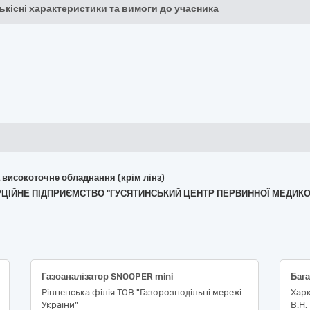
кількісні характеристики та вимоги до учасника
та високоточне обладнання (крім лінз)
МЕРЦІЙНЕ ПІДПРИЄМСТВО "ГУСЯТИНСЬКИЙ ЦЕНТР ПЕРВИННОЇ МЕДИК
Газоаналізатор SNOOPER mini
Баг
Рівненська філія ТОВ "Газорозподільні мережі
Харк
України"
В.Н.