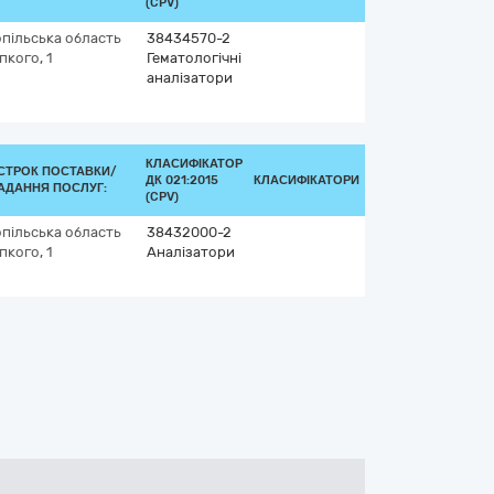
(CPV)
пільська область
38434570-2
пкого, 1
Гематологічні
аналізатори
КЛАСИФІКАТОР
СТРОК ПОСТАВКИ/
ДК 021:2015
КЛАСИФІКАТОРИ
АДАННЯ ПОСЛУГ:
(CPV)
пільська область
38432000-2
пкого, 1
Аналізатори