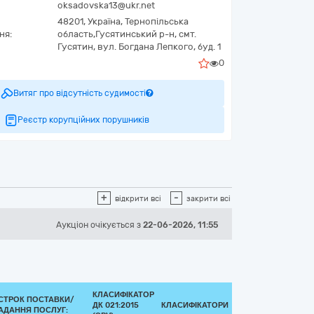
oksadovska13@ukr.net
48201,
Україна
,
Тернопільська
ня:
область,
Гусятинський р-н, смт.
Гусятин,
вул. Богдана Лепкого, буд. 1
0
Витяг про відсутність судимості
Реєстр корупційних порушників
+
-
відкрити всі
закрити всі
Аукціон
очікується
з
22-06-2026, 11:55
КЛАСИФІКАТОР
СТРОК ПОСТАВКИ/
ДК 021:2015
КЛАСИФІКАТОРИ
АДАННЯ ПОСЛУГ: