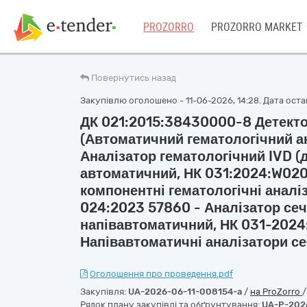
PROZORRO
PROZORRO MARKET
Повернутись назад
Закупівлю оголошено - 11-06-2026, 14:28. Дата останн
ДК 021:2015:38430000-8 Детекто
(Автоматичний гематологічний а
Аналізатор гематологічний IVD (ді
автоматичний, НК 031:2024:W020
компонентні гематологічні аналіз
024:2023 57860 - Аналізатор сечі 
напівавтоматичний, НК 031-2024
Напівавтоматичні аналізатори се
Оголошення про проведення.pdf
Закупівля:
UA-2026-06-11-008154-a
/
на ProZorro
Рядок плану закупівлі та обґрунтування:
UA-P-202