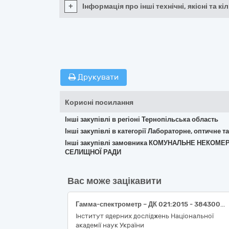
+
Інформація про інші технічні, якісні та 
Друкувати
Корисні посилання
Інші закупівлі в регіоні Тернопільська область
Інші закупівлі в категорії Лабораторне, оптичне 
Інші закупівлі замовника КОМУНАЛЬНЕ НЕКО
СЕЛИЩНОЇ РАДИ
Вас може зацікавити
Гамма-спектрометр – ДК 021:2015 - 38430000-8 - Детектори та аналізатори (Портативний HPGe гамма-спектрометр GCDX-40190 – ДК 021:2015 - 38433000-9 Спектрометри)
Інститут ядерних досліджень Національної
академії наук України