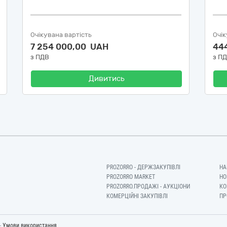
Очікувана вартість
Очік
7 254 000,00 UAH
44
з ПДВ
з П
Дивитись
PROZORRO - ДЕРЖЗАКУПІВЛІ
НА
PROZORRO MARKET
НО
PROZORRO.ПРОДАЖІ - АУКЦІОНИ
КО
КОМЕРЦІЙНІ ЗАКУПІВЛІ
ПР
-
Умови використання