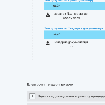
ФАЙЛ
Додаток №3 Проєкт дог
овору.docx
Тип документа: Тендерна документація
ФАЙЛ
Тендерна документація.
doc
Електронні тендерні вимоги
+
Підстави для відмови в участі у процеду