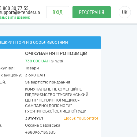
0 800 30 77 55
support@e-tender.ua
ВХІД
РЕЄСТРАЦІЯ
UK
Замовити дзвінок
ВІДКРИТІ ТОРГИ З ОСОБЛИВОСТЯМИ
ОЧІКУВАННЯ ПРОПОЗИЦІЙ
738 000
UAH
(з ПДВ)
купівлі:
Товари
к аукціону:
3 690 UAH
ій:
За вартістю придбання
КОМУНАЛЬНЕ НЕКОМЕРЦІЙНЕ
ПІДПРИЄМСТВО "ГУСЯТИНСЬКИЙ
ЦЕНТР ПЕРВИННОЇ МЕДИКО-
САНІТАРНОЇ ДОПОМОГИ"
ГУСЯТИНСЬКОЇ СЕЛИЩНОЇ РАДИ
38194961
Досьє YouControl
а:
Оксана Садовська
+380967135335