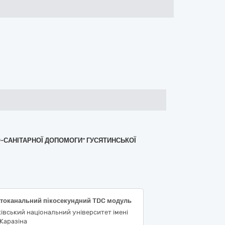
О-САНІТАРНОЇ ДОПОМОГИ" ГУСЯТИНСЬКОЇ
атоканальний пікосекундний TDC модуль
івський національний університет імені
 Каразіна