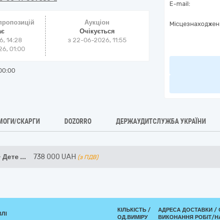
E-mail:
 пропозицій
Аукціон
Місцезнаходжен
ає
Очікується
6, 14:28
з
22-06-2026, 11:55
6, 01:00
00:00
МОГИ/СКАРГИ
DOZORRO
ДЕРЖАУДИТСЛУЖБА УКРАЇНИ
— Дете
...
738 000
UAH
(з ПДВ)
КІЛЬКІСТЬ /
АДРЕСА ДОСТАВКИ /
ВЛІ
ОД.ВИМІРУ
ВИКОНАННЯ РОБІТ/Н