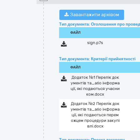
Завантажити архівом
Тип документа: Оголошення про провед
ФАЙЛ
sign.p7s
Тип документа: Критерії прийнятності
ФАЙЛ
Додаток №1 Перелік док
ументів та_або інформа
ції, які подаються учасни
ком.docx
Додаток №2 Перелік док
ументів та_або інформа
ції, які подаються перем
ожцем процедури закупі
влі.docx
Тип документа: Проект договору