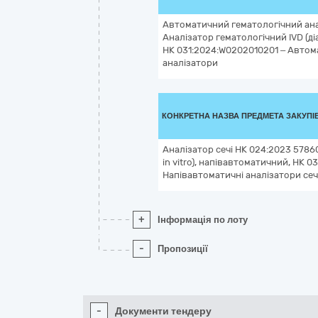
Автоматичний гематологічний ана
Аналізатор гематологічний IVD (діа
НК 031:2024:W0202010201 – Автом
аналізатори
КОНКРЕТНА НАЗВА ПРЕДМЕТА ЗАКУПІ
Аналізатор сечі НК 024:2023 57860
in vitro), напівавтоматичний, НК 
Напівавтоматичні аналізатори сеч
+
Інформація по лоту
-
Пропозиції
-
Документи тендеру