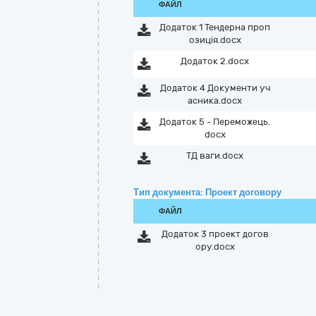
ФАЙЛ
Додаток 1 Тендерна проп
озиція.docx
Додаток 2.docx
Додаток 4 Документи уч
асника.docx
Додаток 5 - Переможець.
docx
ТД ваги.docx
Тип документа: Проект договору
ФАЙЛ
Додаток 3 проект догов
ору.docx