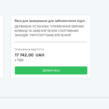
Ваги для зважування для забезпечення підготовки національної збірної команди України з пляжної боротьби в Юнацьких Олімпійських іграх 2026 року м. Дакар (Сенегал) (ДК 021:2015: 38310000-1 — Високоточні терези) (2983)
ДЕРЖАВНА УСТАНОВА "УПРАВЛІННЯ ЗБІРНИХ
КОМАНД ТА ЗАБЕЗПЕЧЕННЯ СПОРТИВНИХ
ЗАХОДІВ "УКРСПОРТЗАБЕЗПЕЧЕННЯ"
Очікувана вартість
17 742,00 UAH
з ПДВ
Дивитись