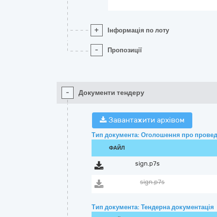
+
Інформація по лоту
-
Пропозиції
-
Документи тендеру
Завантажити архівом
Тип документа: Оголошення про провед
ФАЙЛ
sign.p7s
sign.p7s
Тип документа: Тендерна документація