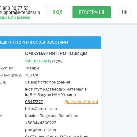
0 800 30 77 55
support@e-tender.ua
ВХІД
РЕЄСТРАЦІЯ
UK
Замовити дзвінок
ВІДКРИТІ ТОРГИ З ОСОБЛИВОСТЯМИ
ОЧІКУВАННЯ ПРОПОЗИЦІЙ
150 000
UAH
(з ПДВ)
купівлі:
Товари
к аукціону:
750 UAH
ій:
За вартістю придбання
Інститут надтвердих матеріалів
ім.В.М.Бакуля НАН України
05417377
Досьє YouControl
http://ism.kiev.ua
а:
Кошіль Людмила Василівна
+380444300723
ppo@ism.kiev.ua
04074,
Україна
,
м. Київ,
місто Київ,