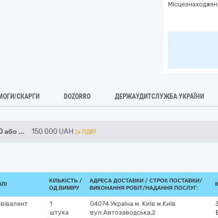
Місцезнаходжен
МОГИ/СКАРГИ
DOZORRO
ДЕРЖАУДИТСЛУЖБА УКРАЇНИ
0 або
...
150 000
UAH
(з ПДВ)
КІЛЬКІСТЬ /
АДРЕСА ДОСТАВКИ /
СТРОК ПОСТАВКИ/
ВЛІ
ОД.ВИМІРУ
ВИКОНАННЯ РОБІТ/НАДАННЯ ПОСЛУГ:
квівалент
1
04074
Україна
м. Київ
м.Київ
штука
вул.Автозаводська,2