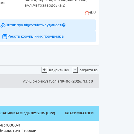
ня:
вул.Автозаводська,2
0
Витяг про відсутність судимості
Реєстр корупційних порушників
+
-
відкрити всі
закрити всі
Аукціон
очікується
з
19-06-2026, 13:30
КЛАСИФІКАТОР ДК 021:2015 (CPV)
КЛАСИФІКАТОРИ
38310000-1
Високоточні терези