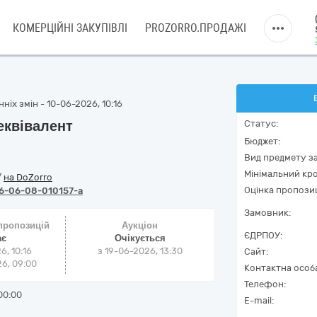
КОМЕРЦІЙНІ ЗАКУПІВЛІ
PROZORRO.ПРОДАЖІ
ніх змін - 10-06-2026, 10:16
еквівалент
Статус:
Бюджет:
Вид предмету за
Мінімальний кро
/
на DoZorro
Оцінка пропозиц
6-06-08-010157-a
Замовник:
 пропозицій
Аукціон
ЄДРПОУ:
ає
Очікується
6, 10:16
з
19-06-2026, 13:30
Сайт:
6, 09:00
Контактна особ
Телефон:
00:00
E-mail: