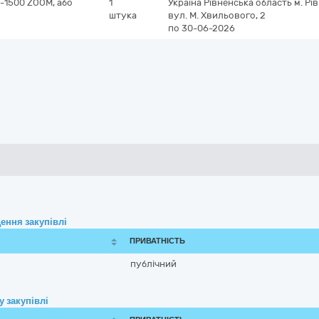
-1500 ZOOM, або
1
Україна
Рівненська область
м. Рі
штука
вул. М. Хвильового, 2
по 30-06-2026
ення закупівлі
ПРИВАТНІСТЬ
публічний
 закупівлі