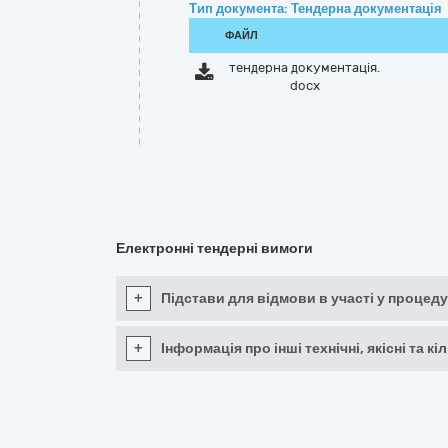
Тип документа: Тендерна документація
ФАЙЛ
тендерна документація.
docx
Електронні тендерні вимоги
+
Підстави для відмови в участі у процеду
+
Інформація про інші технічні, якісні та 