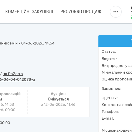
КОМЕРЦІЙНІ ЗАКУПІВЛІ
PROZORRO.ПРОДАЖІ
нніх змін - 04-06-2026, 14:54
Статус:
Бюджет:
Вид предмету за
Мінімальний кро
/
на DoZorro
Оцінка пропозиц
6-06-04-012078-a
Замовник:
 пропозицій
Аукціон
ЄДРПОУ:
ає
Очікується
6, 14:53
з
12-06-2026, 11:46
Контактна особ
6, 00:00
Телефон:
E-mail:
00:00
Місцезнаходжен