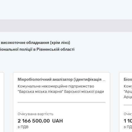
та високоточне обладнання (крім лінз)
ональної поліції в Рівненській області
Мікробіологічний аналізатор (ідентифікація та чутливість до антибіотиків) Код ДК 021:2015 «Єдиний закупівельний словник»: 38430000-8 — Детектори та аналізатори Код НК 024:2023 «Класифікатор медичних виробів»: 56741 — Аналізатор бактеріологічний для ідентифікації мікроорганізмів IVD (діагностика in vitro ) автоматичний Код НК 031:2024 «Національний класифікатор «Національна номенклатура медичних виробів»: W02030101 АНАЛІЗАТОРИ ЧУТЛИВОСТІ ДО АНТИБІОТИКІВ
Біох
Комунальне некомерційне підприємство
Ком
"Барська міська лікарня" Барської міської ради
"Арц
Арци
Очікувана вартість
Очік
2 166 500,00 UAH
1 
з ПДВ
з П