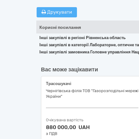
Друкувати
Корисні посилання
Інші закупівлі в регіоні Рівненська область
Інші закупівлі в категорії Лабораторне, оптичне 
Інші закупівлі замовника Головне управління Наці
Вас може зацікавити
Трасошукачі
Чернігівська філія ТОВ "Газорозподільні мережі
України"
Очікувана вартість
880 000,00 UAH
з ПДВ