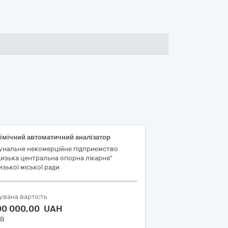
імічний автоматичний аналізатор
унальне некомерційне підприємство
изька центральна опорна лікарня"
зької міської ради
увана вартість
100 000,00 UAH
ДВ