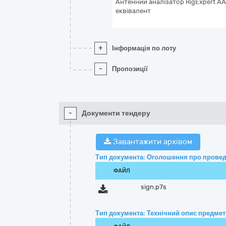
Антенний аналізатор RigExpert AA
еквівалент
+
Інформація по лоту
-
Пропозиції
-
Документи тендеру
Завантажити архівом
Тип документа: Оголошення про провед
ФАЙЛ
sign.p7s
Тип документа: Технічний опис предмету