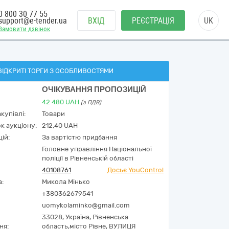
0 800 30 77 55
support@e-tender.ua
ВХІД
РЕЄСТРАЦІЯ
UK
Замовити дзвінок
ВІДКРИТІ ТОРГИ З ОСОБЛИВОСТЯМИ
ОЧІКУВАННЯ ПРОПОЗИЦІЙ
42 480
UAH
(з ПДВ)
купівлі:
Товари
к аукціону:
212,40 UAH
ій:
За вартістю придбання
Головне управління Національної
поліції в Рівненській області
40108761
Досьє YouControl
а:
Микола Мінько
+380362679541
uomykolaminko@gmail.com
33028,
Україна
,
Рівненська
ня:
область,
місто Рівне,
ВУЛИЦЯ