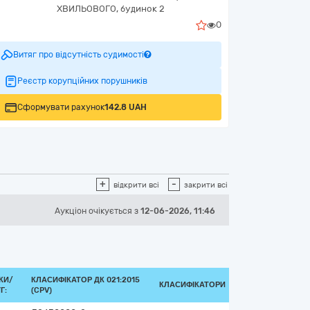
ХВИЛЬОВОГО, будинок 2
0
Витяг про відсутність судимості
Реєстр корупційних порушників
Сформувати рахунок
142.8 UAH
+
-
відкрити всі
закрити всі
Аукціон
очікується
з
12-06-2026, 11:46
КИ/
КЛАСИФІКАТОР ДК 021:2015
КЛАСИФІКАТОРИ
Г:
(CPV)