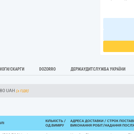
МОГИ/СКАРГИ
DOZORRO
ДЕРЖАУДИТСЛУЖБА УКРАЇНИ
480
UAH
(з ПДВ)
КІЛЬКІСТЬ /
АДРЕСА ДОСТАВКИ /
СТРОК ПОСТАВ
ВЛІ
ОД.ВИМІРУ
ВИКОНАННЯ РОБІТ/НАДАННЯ ПОСЛУ