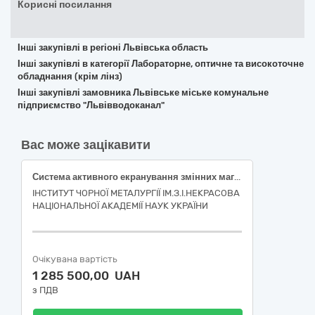
Корисні посилання
Інші закупівлі в регіоні Львівська область
Інші закупівлі в категорії Лабораторне, оптичне та високоточне
обладнання (крім лінз)
Інші закупівлі замовника Львівське міське комунальне
підприємство "Львівводоканал"
Вас може зацікавити
Система активного екранування змінних магнітних полів
ІНСТИТУТ ЧОРНОЇ МЕТАЛУРГІЇ ІМ.З.І.НЕКРАСОВА
НАЦІОНАЛЬНОЇ АКАДЕМІЇ НАУК УКРАЇНИ
Очікувана вартість
1 285 500,00 UAH
з ПДВ