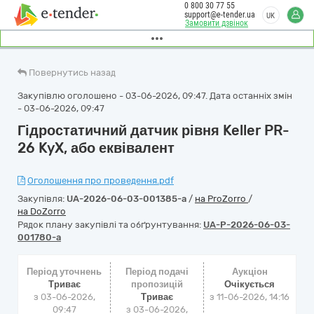
0 800 30 77 55
support@e-tender.ua
UK
Замовити дзвінок
Повернутись назад
Закупівлю оголошено - 03-06-2026, 09:47. Дата останніх змін
- 03-06-2026, 09:47
Гідростатичний датчик рівня Keller PR-
26 KyX, або еквівалент
Оголошення про проведення.pdf
Закупівля:
UA-2026-06-03-001385-a
/
на ProZorro
/
на DoZorro
Рядок плану закупівлі та обґрунтування:
UA-P-2026-06-03-
001780-a
Період уточнень
Період подачі
Аукціон
Триває
пропозицій
Очікується
з 03-06-2026,
Триває
з
11-06-2026, 14:16
09:47
з 03-06-2026,