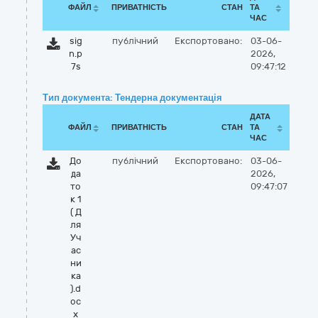
ФАЙЛ
ПРИВАТНІСТЬ
СТАН
ТА
ЧАС
sig
публічний
Експортовано:
03-06-
n.p
2026,
7s
09:47:12
Тип документа: Тендерна документація
ДАТА
ФАЙЛ
ПРИВАТНІСТЬ
СТАН
ТА
ЧАС
До
публічний
Експортовано:
03-06-
да
2026,
то
09:47:07
к 1
( Д
ля
Уч
ас
ни
ка
).d
oc
x