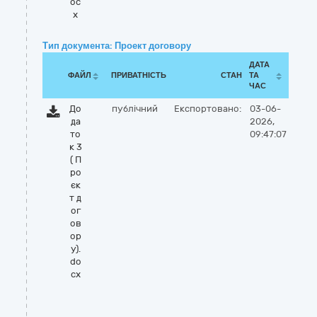
oc
x
Тип документа: Проект договору
ДАТА
ФАЙЛ
ПРИВАТНІСТЬ
СТАН
ТА
ЧАС
До
публічний
Експортовано:
03-06-
да
2026,
то
09:47:07
к 3
( П
ро
єк
т д
ог
ов
ор
у).
do
cx