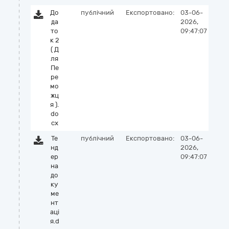
До
публічний
Експортовано:
03-06-
да
2026,
то
09:47:07
к 2
( Д
ля
Пе
ре
мо
жц
я ).
do
cx
Те
публічний
Експортовано:
03-06-
нд
2026,
ер
09:47:07
на
до
ку
ме
нт
аці
я.d