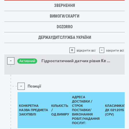
ЗВЕРНЕННЯ
ВИМОГИ/СКАРГИ
DOZORRO
ДЕРЖАУДИТСЛУЖБА УКРАЇНИ
+
-
відкрити всі
закрити всі
-
Гідростатичний датчик рівня Ke
...
Активний
-
Позиції
АДРЕСА
ДОСТАВКИ /
КОНКРЕТНА
КІЛЬКІСТЬ
СТРОК
КЛАСИФІКАТО
НАЗВА ПРЕДМЕТА
/
ПОСТАВКИ/
ДК 021:2015
ЗАКУПІВЛІ
ОД.ВИМІРУ
ВИКОНАННЯ
(CPV)
РОБІТ/НАДАННЯ
ПОСЛУГ: