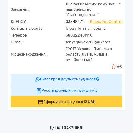
Львівське міське комунальне
Замовник:
підприємство
"Львівводоканал"
ЄДРПОУ:
03348471
Досьє YouControl
Контактна особа:
Глова Тетяна Ігорівна
Телефон:
380322401140
E-mail:
tanyaglova2708@ukr.net
79017,
Україна
,
Львівська
Місцезнаходження:
область,
Львів,
м.Львів,
вул.Зелена,64
0
Витяг про відсутність судимості
Реєстр корупційних порушників
Сформувати рахунок
612 UAH
ДЕТАЛІ ЗАКУПІВЛІ