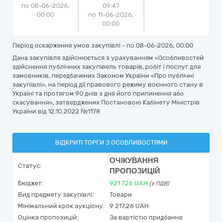
по 08-06-2026,
09:47
00:00
по 11-06-2026,
00:00
Період оскарження умов закупівлі - по
08-06-2026, 00:00
Дана закупівля здійснюється з урахуванням «Особливостей
здійснення публічних закупівель товарів, робіт і послуг для
замовників, передбачених Законом України «Про публічні
закупівлі», на період дії правового режиму воєнного стану в
Україні та протягом 90 днів з дня його припинення або
скасування», затверджених Постановою Кабінету Міністрів
України від 12.10.2022 №1178
ВІДКРИТІ ТОРГИ З ОСОБЛИВОСТЯМИ
ОЧІКУВАННЯ
Статус:
ПРОПОЗИЦІЙ
Бюджет:
921 726
UAH
(з ПДВ)
Вид предмету закупівлі:
Товари
Мінімальний крок аукціону:
9 217,26 UAH
Оцінка пропозицій:
За вартістю придбання