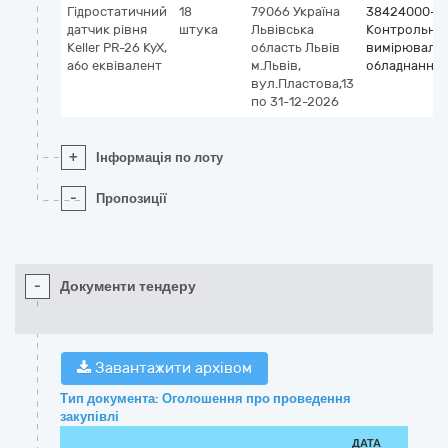
Гідростатичний
18
79066
Україна
38424000-3
датчик рівня
штука
Львівська
Контрольно
Keller PR-26 KyX,
область
Львів
вимірюваль
або еквівалент
м.Львів,
обладнання
вул.Пластова,13
по 31-12-2026
+
Інформація по лоту
-
Пропозиції
-
Документи тендеру
Завантажити архівом
Тип документа: Оголошення про проведення
закупівлі
ДАТА