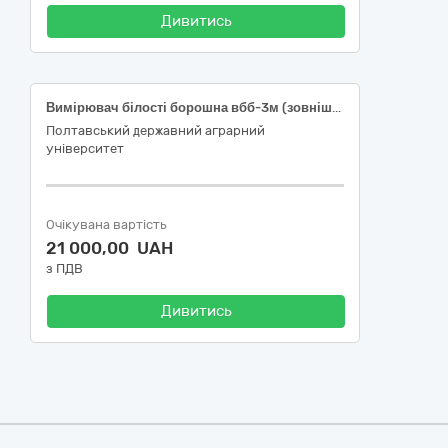
Дивитись
Вимірювач білості борошна вбб-3м (зовнішнє градуювання) або еквівалент, код ДК 021:2015- 38430000-8 — Детектори та аналізатори
Полтавський державний аграрний
університет
Очікувана вартість
21 000,00 UAH
з ПДВ
Дивитись