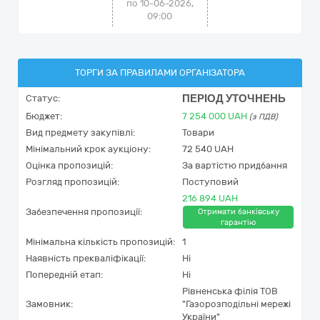
по 10-06-2026,
09:00
ТОРГИ ЗА ПРАВИЛАМИ ОРГАНІЗАТОРА
ПЕРІОД УТОЧНЕНЬ
Статус:
Бюджет:
7 254 000
UAH
(з ПДВ)
Вид предмету закупівлі:
Товари
Мінімальний крок аукціону:
72 540 UAH
Оцінка пропозицій:
За вартістю придбання
Розгляд пропозицій:
Поступовий
216 894 UAH
Забезпечення пропозиції:
Отримати банківську
гарантію
Мінімальна кількість пропозицій:
1
Наявність прекваліфікації:
Ні
Попередній етап:
Ні
Рівненська філія ТОВ
Замовник:
"Газорозподільні мережі
України"