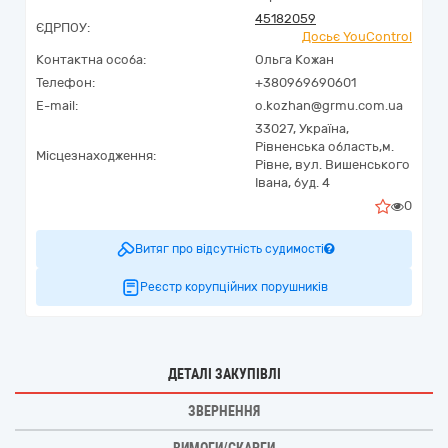
45182059
ЄДРПОУ:
Досьє YouControl
Контактна особа:
Ольга Кожан
Телефон:
+380969690601
E-mail:
o.kozhan@grmu.com.ua
33027,
Україна
,
Рівненська область,
м.
Місцезнаходження:
Рівне,
вул. Вишенського
Івана, буд. 4
0
Витяг про відсутність судимості
Реєстр корупційних порушників
ДЕТАЛІ ЗАКУПІВЛІ
ЗВЕРНЕННЯ