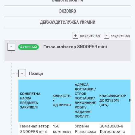
ВИМОГИ/СКАРГИ
DOZORRO
ДЕРЖАУДИТСЛУЖБА УКРАЇНИ
+
-
відкрити всі
закрити всі
-
Газоаналізатор SNOOPER mini
Активний
-
Позиції
АДРЕСА
ДОСТАВКИ /
КОНКРЕТНА
СТРОК
КІЛЬКІСТЬ
КЛАСИФІКАТОР
НАЗВА
ПОСТАВКИ/
/
ДК 021:2015
КЛ
ПРЕДМЕТА
ВИКОНАННЯ
ОД.ВИМІРУ
(CPV)
ЗАКУПІВЛІ
РОБІТ/
НАДАННЯ
ПОСЛУГ:
Газоаналізатор
150
Україна
38430000-8
SNOOPER mini
комплект
Рівненська
Детектори та