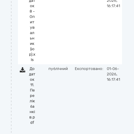
дат
2026,
ок
16:17:41
8 -
Оп
ит
ув
ал
ьн
ик
(ю
р).x
ls
До
публічний
Експортовано:
01-06-
дат
2026,
ок
16:17:41
11.
Пе
ре
лік
ба
нкі
в.p
df