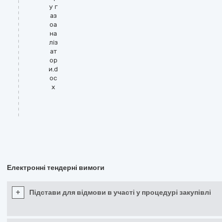
у г
аз
оа
на
ліз
ат
ор
и.d
oc
x
Електронні тендерні вимоги
+
Підстави для відмови в участі у процедурі закупівлі