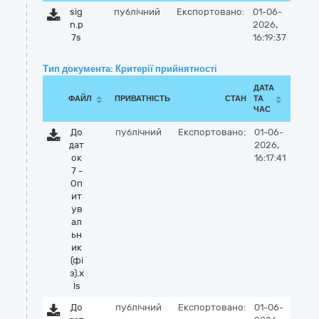
sig
публічний
Експортовано:
01-06-
n.p
2026,
7s
16:19:37
Тип документа: Критерії прийнятності
ДАТА
ФАЙЛ
ПРИВАТНІСТЬ
СТАН
ТА
ЧАС
До
публічний
Експортовано:
01-06-
дат
2026,
ок
16:17:41
7 -
Оп
ит
ув
ал
ьн
ик
(фі
з).x
ls
До
публічний
Експортовано:
01-06-