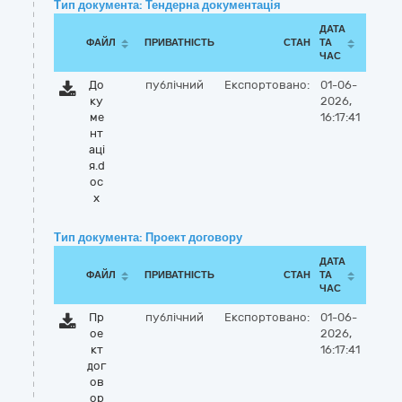
Тип документа: Тендерна документація
ДАТА
ФАЙЛ
ПРИВАТНІСТЬ
СТАН
ТА
ЧАС
До
публічний
Експортовано:
01-06-
ку
2026,
ме
16:17:41
нт
аці
я.d
oc
x
Тип документа: Проект договору
ДАТА
ФАЙЛ
ПРИВАТНІСТЬ
СТАН
ТА
ЧАС
Пр
публічний
Експортовано:
01-06-
ое
2026,
кт
16:17:41
дог
ов
ор