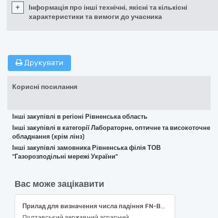
+
Інформація про інші технічні, якісні та кількісні
характеристики та вимоги до учасника
Друкувати
Корисні посилання
Інші закупівлі в регіоні Рівненська область
Інші закупівлі в категорії Лабораторне, оптичне та високоточне
обладнання (крім лінз)
Інші закупівлі замовника Рівненська філія ТОВ
"Газорозподільні мережі України"
Вас може зацікавити
Прилад для визначення числа падіння FN-BG, з оцінкою відповідності або еквівалент, код ДК 021:2015- 38430000-8 — Детектори та аналізатори.
Полтавський державний аграрний