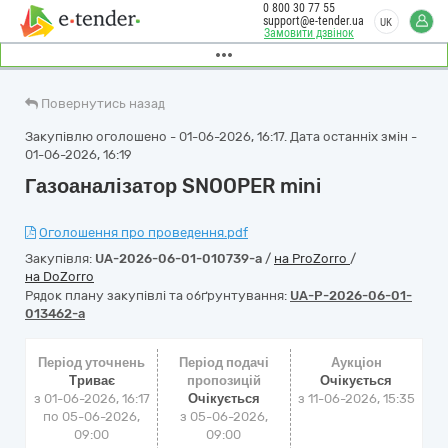
0 800 30 77 55
support@e-tender.ua
UK
Замовити дзвінок
Повернутись назад
Закупівлю оголошено - 01-06-2026, 16:17. Дата останніх змін -
01-06-2026, 16:19
Газоаналізатор SNOOPER mini
Оголошення про проведення.pdf
Закупівля:
UA-2026-06-01-010739-a
/
на ProZorro
/
на DoZorro
Рядок плану закупівлі та обґрунтування:
UA-P-2026-06-01-
013462-a
Період уточнень
Період подачі
Аукціон
Триває
пропозицій
Очікується
з 01-06-2026, 16:17
Очікується
з
11-06-2026, 15:35
по 05-06-2026,
з 05-06-2026,
09:00
09:00