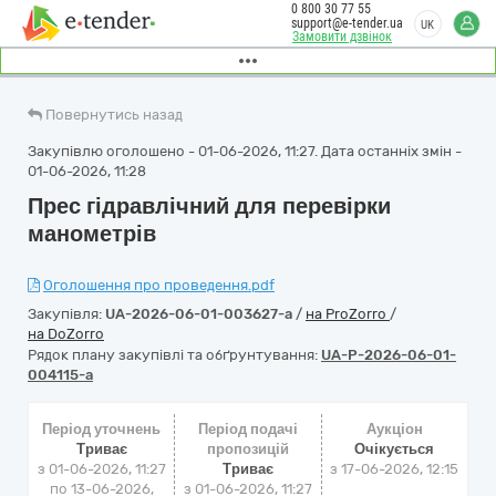
0 800 30 77 55
support@e-tender.ua
UK
Замовити дзвінок
Повернутись назад
Закупівлю оголошено - 01-06-2026, 11:27. Дата останніх змін -
01-06-2026, 11:28
Прес гідравлічний для перевірки
манометрів
Оголошення про проведення.pdf
Закупівля:
UA-2026-06-01-003627-a
/
на ProZorro
/
на DoZorro
Рядок плану закупівлі та обґрунтування:
UA-P-2026-06-01-
004115-a
Період уточнень
Період подачі
Аукціон
Триває
пропозицій
Очікується
з 01-06-2026, 11:27
Триває
з
17-06-2026, 12:15
по 13-06-2026,
з 01-06-2026, 11:27