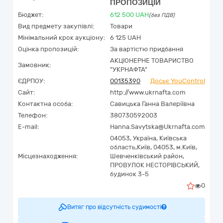
ПРОПОЗИЦІЙ
Бюджет:
612 500
UAH
(без ПДВ)
Вид предмету закупівлі:
Товари
Мінімальний крок аукціону:
6 125 UAH
Оцінка пропозицій:
За вартістю придбання
АКЦІОНЕРНЕ ТОВАРИСТВО
Замовник:
"УКPНAФТА"
ЄДРПОУ:
00135390
Досьє YouControl
Сайт:
http://www.ukrnafta.com
Контактна особа:
Савицька Ганна Валеріївна
Телефон:
380730592003
E-mail:
Hanna.Savytska@Ukrnafta.com
04053,
Україна
,
Київська
область,
Київ,
04053, м.Київ,
Місцезнаходження:
Шевченківський район,
ПРОВУЛОК НЕСТОРІВСЬКИЙ,
будинок 3-5
0
Витяг про відсутність судимості