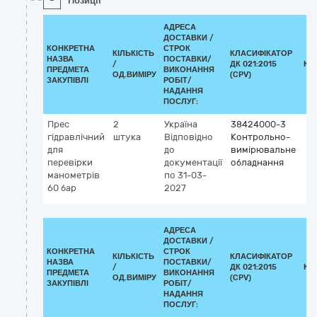
-
Позиції
АДРЕСА
ДОСТАВКИ /
КОНКРЕТНА
СТРОК
КІЛЬКІСТЬ
КЛАСИФІКАТОР
НАЗВА
ПОСТАВКИ/
/
ДК 021:2015
КЛ
ПРЕДМЕТА
ВИКОНАННЯ
ОД.ВИМІРУ
(CPV)
ЗАКУПІВЛІ
РОБІТ/
НАДАННЯ
ПОСЛУГ:
Прес
2
Україна
38424000-3
гідравлічний
штука
Відповідно
Контрольно-
для
до
вимірювальне
перевірки
документації
обладнання
манометрів
по 31-03-
60 бар
2027
АДРЕСА
ДОСТАВКИ /
КОНКРЕТНА
СТРОК
КІЛЬКІСТЬ
КЛАСИФІКАТОР
НАЗВА
ПОСТАВКИ/
/
ДК 021:2015
КЛ
ПРЕДМЕТА
ВИКОНАННЯ
ОД.ВИМІРУ
(CPV)
ЗАКУПІВЛІ
РОБІТ/
НАДАННЯ
ПОСЛУГ: