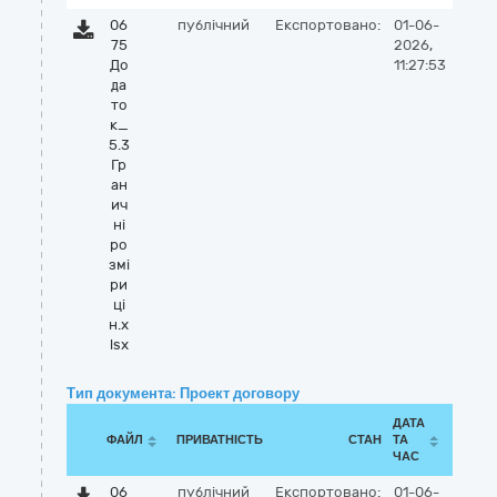
06
публічний
Експортовано:
01-06-
75
2026,
До
11:27:53
да
то
к_
5.3
Гр
ан
ич
ні
ро
змі
ри
ці
н.x
lsx
Тип документа: Проект договору
ДАТА
ФАЙЛ
ПРИВАТНІСТЬ
СТАН
ТА
ЧАС
06
публічний
Експортовано:
01-06-