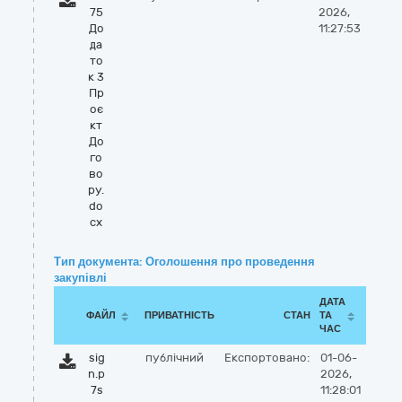
75
2026,
До
11:27:53
да
то
к 3
Пр
оє
кт
До
го
во
ру.
do
cx
Тип документа: Оголошення про проведення
закупівлі
ДАТА
ФАЙЛ
ПРИВАТНІСТЬ
СТАН
ТА
ЧАС
sig
публічний
Експортовано:
01-06-
n.p
2026,
7s
11:28:01