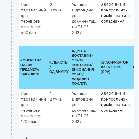
Прес
2
Україна
38424000-3
гідравлічний
штука
Відповідно
Контрольно-
для
до
вимірювальне
перевірки
документації
обладнання
манометрів
по 31-03-
600 бар
2027
АДРЕСА
ДОСТАВКИ /
КОНКРЕТНА
СТРОК
КІЛЬКІСТЬ
КЛАСИФІКАТОР
НАЗВА
ПОСТАВКИ/
/
ДК 021:2015
КЛ
ПРЕДМЕТА
ВИКОНАННЯ
ОД.ВИМІРУ
(CPV)
ЗАКУПІВЛІ
РОБІТ/
НАДАННЯ
ПОСЛУГ:
Прес
1
Україна
38424000-3
гідравлічний
штука
Відповідно
Контрольно-
для
до
вимірювальне
перевірки
документації
обладнання
манометрів
по 31-03-
1200 бар
2027