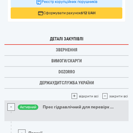
Реєстр корупційних порушників
Сформувати рахунок
612 UAH
ДЕТАЛІ ЗАКУПІВЛІ
ЗВЕРНЕННЯ
ВИМОГИ/СКАРГИ
DOZORRO
ДЕРЖАУДИТСЛУЖБА УКРАЇНИ
+
-
відкрити всі
закрити всі
-
Прес гідравлічний для перевірк
...
Активний