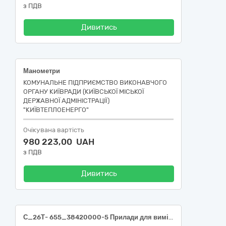
з ПДВ
Дивитись
Манометри
КОМУНАЛЬНЕ ПІДПРИЄМСТВО ВИКОНАВЧОГО
ОРГАНУ КИЇВРАДИ (КИЇВСЬКОЇ МІСЬКОЇ
ДЕРЖАВНОЇ АДМІНІСТРАЦІЇ)
"КИЇВТЕПЛОЕНЕРГО"
Очікувана вартість
980 223,00 UAH
з ПДВ
Дивитись
С_26Т- 655_38420000-5 Прилади для вимірювання витрати, рівня та тиску рідин і газів (Рівнеміри та сигналізатори рівня в асортименті) ЛОТ №1 38420000-5 Прилади для вимірювання витрати, рівня та тиску рідин і газів (Рівнеміри в асортименті); ЛОТ №2 38420000-5 Прилади для вимірювання витрати, рівня та тиску рідин і газів (Сигналізатори рівня на низький тиск); ЛОТ №3 38420000-5 Прилади для вимірювання витрати, рівня та тиску рідин і газів (Сигналізатори рівня на високий тиск); ЛОТ №4 38420000-5 Прилади для вимірювання витрати, рівня та тиску рідин і газів (Рівнеміри для технологічного заміру)