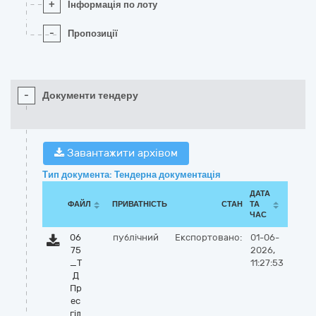
+
Інформація по лоту
-
Пропозиції
-
Документи тендеру
Завантажити архівом
Тип документа: Тендерна документація
ДАТА
ФАЙЛ
ПРИВАТНІСТЬ
СТАН
ТА
ЧАС
06
публічний
Експортовано:
01-06-
75
2026,
_Т
11:27:53
Д
Пр
ес
гід