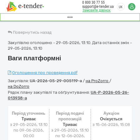
0 800 30 77 55
support@e-tender.ua
UK
Замовити дзвінок
Повернутись назад
Закупівлю оголошено - 29-05-2026, 13:10. Дата останніх змін -
29-05-2026, 13:10
Ваги платформні
Оголошення про проведення.pdf
Закупівля:
UA-2026-05-29-005119-a
/
на ProZorro
/
на DoZorro
Рядок плану закупівлі та обґрунтування:
UA-P-2026-05-26-
013938-a
Період уточнень
Період подачі
Аукціон
Триває
пропозицій
Очікується
з 29-05-2026, 13:10
Триває
з
15-06-2026, 15:08
по 09-06-2026,
з 29-05-2026, 13:10
00:00
по 12-06-2026,