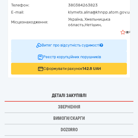
Телефон:
380384263823
E-mail:
klymets.alina@khnpp.atom.gov.ua
Україна
,
Хмельницька
Місцезнаходження:
область,
Нетішин,
0
Витяг про відсутність судимості
Реєстр корупційних порушників
Сформувати рахунок
142.8 UAH
ДЕТАЛІ ЗАКУПІВЛІ
ЗВЕРНЕННЯ
ВИМОГИ/СКАРГИ
DOZORRO