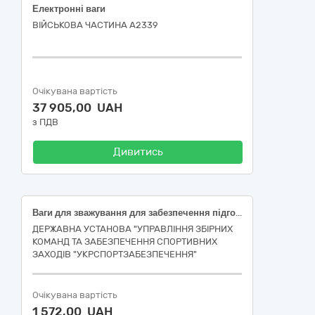
Електронні ваги
ВІЙСЬКОВА ЧАСТИНА А2339
Очікувана вартість
37 905,00 UAH
з ПДВ
Дивитись
Ваги для зважування для забезпечення підготовки національної збірної команди України з акробатичного рок-н-ролу до участі в міжнародних змаганнях у 2026 році (ДК 021:2015: 38310000-1 — Високоточні терези)(наказ 2357)
ДЕРЖАВНА УСТАНОВА "УПРАВЛІННЯ ЗБІРНИХ
КОМАНД ТА ЗАБЕЗПЕЧЕННЯ СПОРТИВНИХ
ЗАХОДІВ "УКРСПОРТЗАБЕЗПЕЧЕННЯ"
Очікувана вартість
1 572,00 UAH