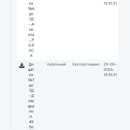
ок
13:10:31
№6
до
ТД
- А
нк
ета
_P
S.D
OC
X
До
публічний
Експортовано:
29-05-
дат
2026,
ок
13:10:31
№7
до
ТД
- Д
ові
дка
по
п.
45
Ос