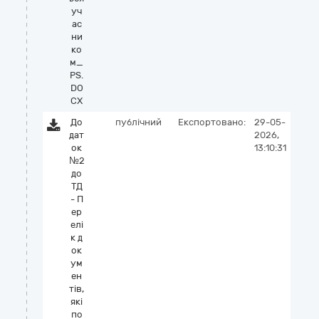
уч
ас
ни
ко
м_
PS.
DO
CX
До
публічний
Експортовано:
29-05-
дат
2026,
ок
13:10:31
№2
до
ТД
- П
ер
елі
к д
ок
ум
ен
тів,
які
по