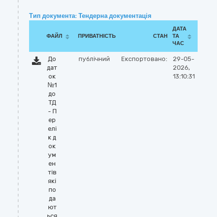
Тип документа: Тендерна документація
ДАТА
ФАЙЛ
ПРИВАТНІСТЬ
СТАН
ТА
ЧАС
До
публічний
Експортовано:
29-05-
дат
2026,
ок
13:10:31
№1
до
ТД
- П
ер
елі
к д
ок
ум
ен
тів
які
по
да
ют
ься