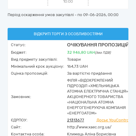
10:00
Період оскарження умов закупівлі - по
09-06-2026, 00:00
ВІДКРИТІ ТОРГИ З ОСОБЛИВОСТЯМИ
ОЧІКУВАННЯ ПРОПОЗИЦІЙ
Статус:
Бюджет:
32 946,80
UAH
(без ПДВ)
Вид предмету закупівлі:
Товари
Мінімальний крок аукціону:
164,73 UAH
Оцінка пропозицій:
За вартістю придбання
ФІЛІЯ «ВІДОКРЕМЛЕНИЙ
ПІДРОЗДІЛ «ХМЕЛЬНИЦЬКА
АТОМНА ЕЛЕКТРИЧНА СТАНЦІЯ»
Замовник:
АКЦІОНЕРНОГО ТОВАРИСТВА
«НАЦІОНАЛЬНА АТОМНА
ЕНЕРГОГЕНЕРУЮЧА КОМПАНІЯ
«ЕНЕРГОАТОМ»
ЄДРПОУ:
21313677
Досьє YouControl
Сайт:
http://www.xaec.org.ua/
Контактна особа:
Климець Аліна Борисівна