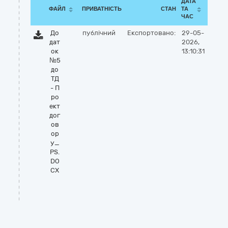
ДАТА
ФАЙЛ
ПРИВАТНІСТЬ
СТАН
ТА
ЧАС
До
публічний
Експортовано:
29-05-
дат
2026,
ок
13:10:31
№5
до
ТД
- П
ро
ект
дог
ов
ор
у_
PS.
DO
CX