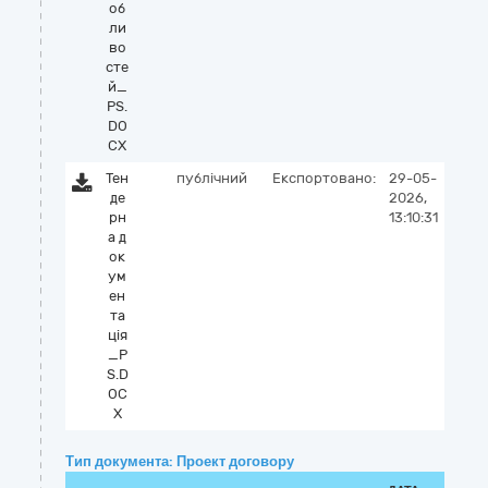
об
ли
во
сте
й_
PS.
DO
CX
Тен
публічний
Експортовано:
29-05-
де
2026,
рн
13:10:31
а д
ок
ум
ен
та
ція
_P
S.D
OC
X
Тип документа: Проект договору