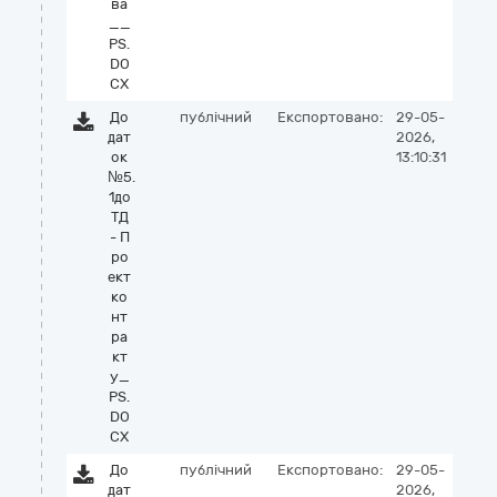
ва
__
PS.
DO
CX
До
публічний
Експортовано:
29-05-
дат
2026,
ок
13:10:31
№5.
1до
ТД
- П
ро
ект
ко
нт
ра
кт
у_
PS.
DO
CX
До
публічний
Експортовано:
29-05-
дат
2026,