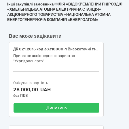
Інші закупівлі замовника ФІЛІЯ «ВІДОКРЕМЛЕНИЙ ПІДРОЗДІЛ
«ХМЕЛЬНИЦЬКА АТОМНА ЕЛЕКТРИЧНА СТАНЦІЯ»
АКЦІОНЕРНОГО ТОВАРИСТВА «НАЦІОНАЛЬНА АТОМНА
ЕНЕРГОГЕНЕРУЮЧА КОМПАНІЯ «ЕНЕРГОАТОМ»
Вас може зацікавити
ДК 021:2015 код 38310000-1 Високоточні терези (Ваги для філії "Середньодніпровська ГЕС" ПрАТ "Укргідроенерго")
Приватне акціонерне товариство
"Укргідроенерго"
Очікувана вартість
28 000,00 UAH
без ПДВ
Дивитись