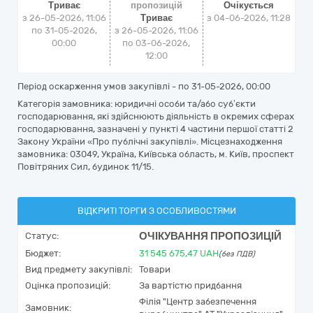
Триває
пропозицій
Очікується
з 26-05-2026, 11:06
Триває
з
04-06-2026, 11:28
по 31-05-2026,
з 26-05-2026, 11:06
00:00
по 03-06-2026,
12:00
Період оскарження умов закупівлі - по
31-05-2026, 00:00
Категорія замовника: юридичні особи та/або суб’єкти
господарювання, які здійснюють діяльність в окремих сферах
господарювання, зазначені у пункті 4 частини першої статті 2
Закону України «Про публічні закупівлі». Місцезнаходження
замовника: 03049, Україна, Київська область, м. Київ, проспект
Повітряних Сил, будинок 11/15.
ВІДКРИТІ ТОРГИ З ОСОБЛИВОСТЯМИ
ОЧІКУВАННЯ ПРОПОЗИЦІЙ
Статус:
Бюджет:
31 545 675,47
UAH
(без ПДВ)
Вид предмету закупівлі:
Товари
Оцінка пропозицій:
За вартістю придбання
Філія "Центр забезпечення
Замовник: