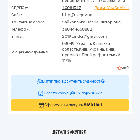
виробництва" АТ "Укрзалізниця"
ЄДРПОУ:
40081347
Досьє YouControl
Сайт:
http://uz.gov.ua
Контактна особа:
Чайковська Олена Вікторівна
Телефон:
380444650882
E-mail:
2019tender@gmail.com
03049,
Україна
,
Київська
область,
Київ,
Україна, Київ,
Місцезнаходження:
проспект Повітрофлотський
11/15
0
Витяг про відсутність судимості
Реєстр корупційних порушників
Сформувати рахунок
8160 UAH
ДЕТАЛІ ЗАКУПІВЛІ