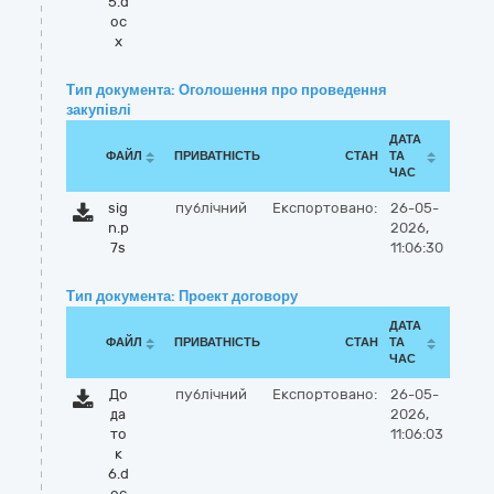
5.d
oc
x
Тип документа: Оголошення про проведення
закупівлі
ДАТА
ФАЙЛ
ПРИВАТНІСТЬ
СТАН
ТА
ЧАС
sig
публічний
Експортовано:
26-05-
n.p
2026,
7s
11:06:30
Тип документа: Проект договору
ДАТА
ФАЙЛ
ПРИВАТНІСТЬ
СТАН
ТА
ЧАС
До
публічний
Експортовано:
26-05-
да
2026,
то
11:06:03
к
6.d
oc