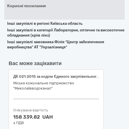
Корисні посилання
Інші закупівлі в регіоні Київська область
Інші закупівлі в категорії Лабораторне, оптичне та високоточне
обладнання (крім лінз)
Інші закупівлі замовника Філія "Центр забезпечення
виробництва" АТ "Укрзалізниця"
Вас може зацікавити
ДК 021:2015 за кодом Єдиного закупівельного словника (CPV): 38550000-5 Лічильники
Міське комунальне підприємство
"Миколаївводоканал"
Очікувана вартість
158 339,82 UAH
з ПДВ