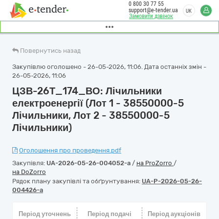
0 800 30 77 55
support@e-tender.ua
UK
Замовити дзвінок
Повернутись назад
Закупівлю оголошено - 26-05-2026, 11:06. Дата останніх змін -
26-05-2026, 11:06
ЦЗВ-26Т_174_ВО: Лічильники
електроенергії (Лот 1 - 38550000-5
Лічильники, Лот 2 - 38550000-5
Лічильники)
Оголошення про проведення.pdf
Закупівля:
UA-2026-05-26-004052-a
/
на ProZorro
/
на DoZorro
Рядок плану закупівлі та обґрунтування:
UA-P-2026-05-26-
004426-a
Період уточнень
Період подачі
Період аукціонів