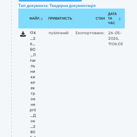
Тип документа: Тендерна документація
ДАТА
ФАЙЛ
ПРИВАТНІСТЬ
СТАН
ТА
ЧАС
174
публічний
Експортовано:
26-05-
_2
2026,
6_
11:06:03
ВО
_Л
ічи
ль
ни
ки
ел
ек
тр
ое
не
ргії
_Д
ок
_2
80