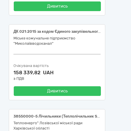
Дивитись
ДК 021:2015 за кодом Єдиного закупівельного словника (CPV): 38554000-3 Лічильники електроенергії
Міське комунальне підприємство
"Миколаївводоканал"
Очікувана вартість
158 339,82 UAH
з ПДВ
Дивитись
38550000-5 Лічильники (Теплолічильник SHARKY 775 (або еквівалент)).
Теплоенерго" Лозівської міської ради
Харківської області