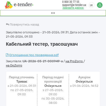
0 800 30 77 55
support@e-tender.ua
UK
Замовити дзвінок
Повернутись назад
Закупівлю оголошено - 21-05-2026, 09:31. Дата останніх змін -
21-05-2026, 09:33
Кабельний тестер, трасошукач
Оголошення про проведення.pdf
Закупівля:
UA-2026-05-21-000949-a
/
на ProZorro
/
на DoZorro
Період уточнень
Період подачі
Аукціон
Триває
пропозицій
Очікується
з 21-05-2026, 09:31
Очікується
з
01-06-2026, 14:52
по 27-05-2026,
з 27-05-2026,
09:00
09:00
по 30-05-2026,
08:00