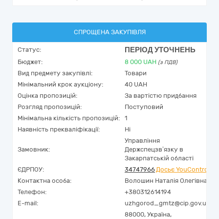
СПРОЩЕНА ЗАКУПІВЛЯ
ПЕРІОД УТОЧНЕНЬ
Статус:
Бюджет:
8 000
UAH
(з ПДВ)
Вид предмету закупівлі:
Товари
Мінімальний крок аукціону:
40 UAH
Оцінка пропозицій:
За вартістю придбання
Розгляд пропозицій:
Поступовий
Мінімальна кількість пропозицій:
1
Наявність прекваліфікації:
Ні
Управління
Замовник:
Держспецзв’язку в
Закарпатській області
ЄДРПОУ:
34747966
Досьє YouControl
Контактна особа:
Волошин Наталія Олегівна
Телефон:
+380312614194
E-mail:
uzhgorod_gmtz@cip.gov.ua
88000,
Україна
,