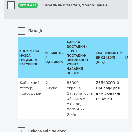
-
Кабельний тестер, трасошукач
Активний
-
Позиції
АДРЕСА
ДОСТАВКИ /
КОНКРЕТНА
СТРОК
КІЛЬКІСТЬ
КЛАСИФІКАТОР
НАЗВА
ПОСТАВКИ/
/
ДК 021:2015
КЛА
ПРЕДМЕТА
ВИКОНАННЯ
ОД.ВИМІРУ
(CPV)
ЗАКУПІВЛІ
РОБІТ/
НАДАННЯ
ПОСЛУГ:
Кабельний
2
88000
38340000-0
тестер,
штука
Україна
Прилади для
трасошукач
Закарпатська
вимірювання
область
м.
величин
Ужгород
по 15-07-
2026
+
Інформація по лоту