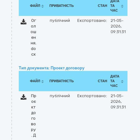
ДАТА
ФАЙЛ
ПРИВАТНІСТЬ
СТАН
ТА
ЧАС
Ог
публічний
Експортовано:
21-05-
ол
2026,
ош
09:31:31
ен
ня.
do
cx
Тип документа: Проект договору
ДАТА
ФАЙЛ
ПРИВАТНІСТЬ
СТАН
ТА
ЧАС
Пр
публічний
Експортовано:
21-05-
оє
2026,
кт
09:31:31
до
го
во
ру
. Д