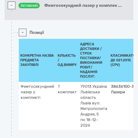
-
Фемтосекундний лазер у комплек
...
Активний
-
Позиції
АДРЕСА
ДОСТАВКИ /
СТРОК
КОНКРЕТНА НАЗВА
КІЛЬКІСТЬ
КЛАСИФІКАТОР
ПОСТАВКИ/
ПРЕДМЕТА
/
ДК 021:2015
ВИКОНАННЯ
ЗАКУПІВЛІ
ОД.ВИМІРУ
(CPV)
РОБІТ/
НАДАННЯ
ПОСЛУГ:
Фемтосекундний
1
79013
Україна
38636100-3
лазер у
комплект
Львівська
Лазери
комплекті
область
Львів
вул.
Митрополита
Андрея, 5
по 18-12-
2026