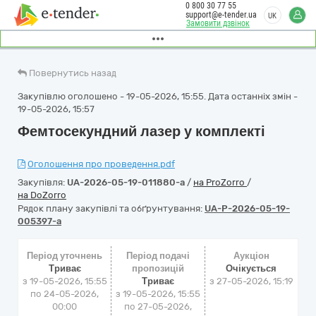
0 800 30 77 55
support@e-tender.ua
UK
Замовити дзвінок
Повернутись назад
Закупівлю оголошено - 19-05-2026, 15:55. Дата останніх змін -
19-05-2026, 15:57
Фемтосекундний лазер у комплекті
Оголошення про проведення.pdf
Закупівля:
UA-2026-05-19-011880-a
/
на ProZorro
/
на DoZorro
Рядок плану закупівлі та обґрунтування:
UA-P-2026-05-19-
005397-a
Період уточнень
Період подачі
Аукціон
Триває
пропозицій
Очікується
з 19-05-2026, 15:55
Триває
з
27-05-2026, 15:19
по 24-05-2026,
з 19-05-2026, 15:55
00:00
по 27-05-2026,