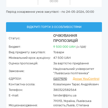
00:00
Період оскарження умов закупівлі - по
24-05-2026, 00:00
ВІДКРИТІ ТОРГИ З ОСОБЛИВОСТЯМИ
ОЧІКУВАННЯ
Статус:
ПРОПОЗИЦІЙ
Бюджет:
9 500 000
UAH
(з ПДВ)
Вид предмету закупівлі:
Товари
Мінімальний крок аукціону:
47 500 UAH
Оцінка пропозицій:
За вартістю придбання
Національний університет
Замовник:
"Львівська політехніка"
ЄДРПОУ:
02071010
Досьє YouControl
Контактна особа:
Ковалишин Тарас Андрійович
Телефон:
380322582564
E-mail:
tender@lpnu.ua
79013,
Україна
,
Львівська
Місцезнаходження:
область,
Львів,
Степана