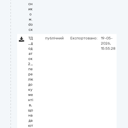
сн
ик
о
м.
do
cx
ТД
публічний
Експортовано:
19-05-
_д
2026,
од
15:55:28
ат
ок
2_
пе
ре
лік
до
ку
ме
нті
в,
що
на
да
ют