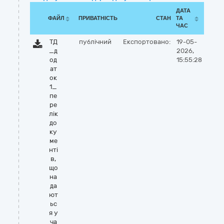
ДАТА
ФАЙЛ
ПРИВАТНІСТЬ
СТАН
ТА
ЧАС
ТД
публічний
Експортовано:
19-05-
_д
2026,
од
15:55:28
ат
ок
1_
пе
ре
лік
до
ку
ме
нті
в,
що
на
да
ют
ьс
я у
ча