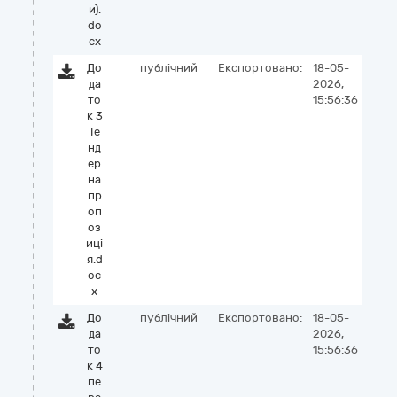
и).
do
cx
До
публічний
Експортовано:
18-05-
да
2026,
то
15:56:36
к 3
Те
нд
ер
на
пр
оп
оз
иці
я.d
oc
x
До
публічний
Експортовано:
18-05-
да
2026,
то
15:56:36
к 4
пе