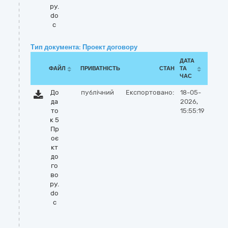
ру.
do
c
Тип документа: Проект договору
ДАТА
ФАЙЛ
ПРИВАТНІСТЬ
СТАН
ТА
ЧАС
До
публічний
Експортовано:
18-05-
да
2026,
то
15:55:19
к 5
Пр
оє
кт
до
го
во
ру.
do
c