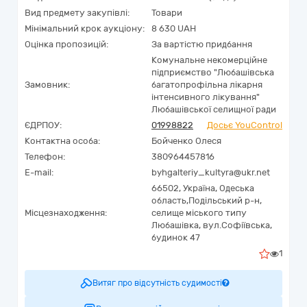
Вид предмету закупівлі:
Товари
Мінімальний крок аукціону:
8 630 UAH
Оцінка пропозицій:
За вартістю придбання
Комунальне некомерційне
підприємство "Любашівська
Замовник:
багатопрофільна лікарня
інтенсивного лікування"
Любашівської селищної ради
ЄДРПОУ:
01998822
Досьє YouControl
Контактна особа:
Бойченко Олеся
Телефон:
380964457816
E-mail:
byhgalteriy_kultyra@ukr.net
66502,
Україна
,
Одеська
область,
Подільський р-н,
Місцезнаходження:
селище міського типу
Любашівка,
вул.Софіївська,
будинок 47
1
Витяг про відсутність судимості