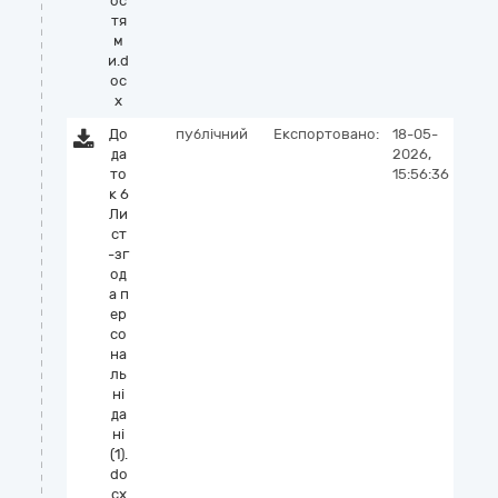
ос
тя
м
и.d
oc
x
До
публічний
Експортовано:
18-05-
да
2026,
то
15:56:36
к 6
Ли
ст
-зг
од
а п
ер
со
на
ль
ні
да
ні
(1).
do
cx