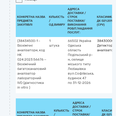
АДРЕСА
ДОСТАВКИ /
КОНКРЕТНА НАЗВА
КІЛЬКІСТЬ
СТРОК
КЛАСИФІКАТ
ПРЕДМЕТА
/
ПОСТАВКИ/
ДК 021:2015
ЗАКУПІВЛІ
ОД.ВИМІРУ
ВИКОНАННЯ
(CPV)
РОБІТ/НАДАННЯ
ПОСЛУГ:
(38434500-1 -
1
66502
Україна
38430000-
Біохімічні
штука
Одеська
Детектори 
аналізатори, код
область
аналізатор
НК
Подільський р-
024:2023:56676 –
н, селище
Біохімічний
міського типу
багатоканаловий
Любашівка
аналізатор
вул.Софіївська,
лабораторний
будинок 47
IVD (діагностика
по 31-12-2026
in vitro )
АДРЕСА
ДОСТАВКИ /
КІЛЬКІСТЬ
СТРОК
КЛАСИФІ
КОНКРЕТНА НАЗВА
/
ПОСТАВКИ/
ДК 021:20