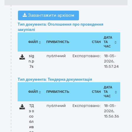
Завантажити архівом
Тип документа: Оголошення про проведення
закупівлі
ДАТА
ФАЙЛ
ПРИВАТНІСТЬ
СТАН
ТА
ЧАС
sig
публічний
Експортовано:
18-05-
n.p
2026,
7s
15:57:24
Тип документа: Тендерна документація
ДАТА
ФАЙЛ
ПРИВАТНІСТЬ
СТАН
ТА
ЧАС
ТД
публічний
Експортовано:
18-05-
з о
2026,
со
15:56:36
бл
ив