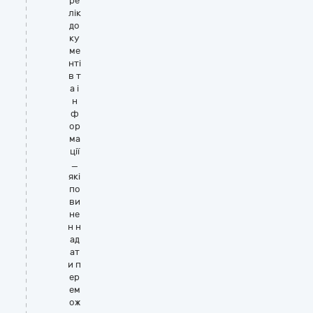
ре
лік
до
ку
ме
нті
в т
а і
н
ф
ор
ма
ції
_
які
по
ви
не
н н
ад
ат
и п
ер
ем
ож