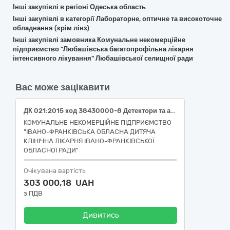
Інші закупівлі в регіоні Одеська область
Інші закупівлі в категорії Лабораторне, оптичне та високоточне
обладнання (крім лінз)
Інші закупівлі замовника Комунальне некомерційне
підприємство "Любашівська багатопрофільна лікарня
інтенсивного лікування" Любашівської селищної ради
Вас може зацікавити
ДК 021:2015 код 38430000-8 Детектори та аналізатори Аналізатор газів крові та електролітів Код НК 031:2024 W0201040102 АНАЛІЗАТОРИ ГАЗІВ КРОВІ – З ДОДАТКОВИМИ ПАРАМЕТРАМИ (pH, pO2, pCO2, гематокрит + метаболіти + електроліти, параметри CO-оксиметра і параметри коагуляції)
КОМУНАЛЬНЕ НЕКОМЕРЦІЙНЕ ПІДПРИЄМСТВО
"ІВАНО-ФРАНКІВСЬКА ОБЛАСНА ДИТЯЧА
КЛІНІЧНА ЛІКАРНЯ ІВАНО-ФРАНКІВСЬКОЇ
ОБЛАСНОЇ РАДИ"
Очікувана вартість
303 000,18 UAH
з ПДВ
Дивитись