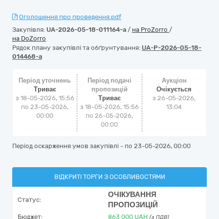
Оголошення про проведення.pdf
Закупівля:
UA-2026-05-18-011164-a
/
на ProZorro
/
на DoZorro
Рядок плану закупівлі та обґрунтування:
UA-P-2026-05-18-
014468-a
Період уточнень
Період подачі
Аукціон
Триває
пропозицій
Очікується
з 18-05-2026, 15:56
Триває
з
26-05-2026,
по 23-05-2026,
з 18-05-2026, 15:56
13:04
00:00
по 26-05-2026,
00:00
Період оскарження умов закупівлі - по
23-05-2026, 00:00
ВІДКРИТІ ТОРГИ З ОСОБЛИВОСТЯМИ
ОЧІКУВАННЯ
Статус:
ПРОПОЗИЦІЙ
Бюджет:
863 000
UAH
(з ПДВ)