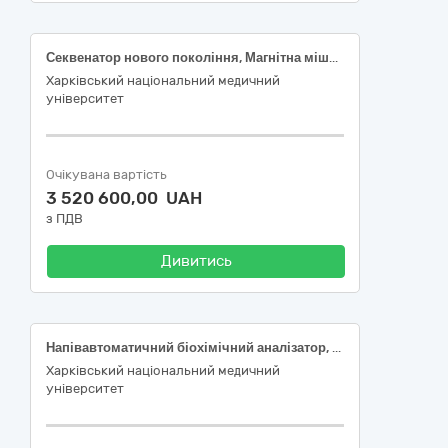
Секвенатор нового покоління, Магнітна мішалка з підігрівом
Харківський національний медичний
університет
Очікувана вартість
3 520 600,00 UAH
з ПДВ
Дивитись
Напівавтоматичний біохімічний аналізатор, Аналізатор імуноферментний мікропланшетний, Аналізатор імуноферментний мікропланшетний
Харківський національний медичний
університет