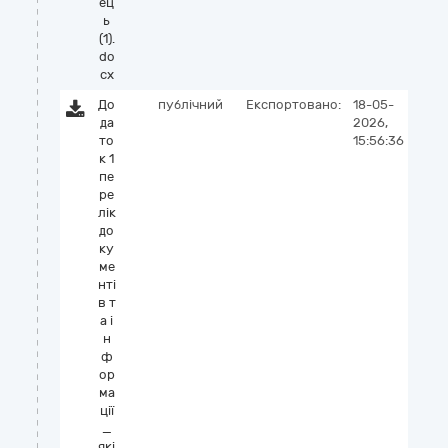
ец
ь
(1).
do
cx
До
публічний
Експортовано:
18-05-
да
2026,
то
15:56:36
к 1
пе
ре
лік
до
ку
ме
нті
в т
а і
н
ф
ор
ма
ції
_
які