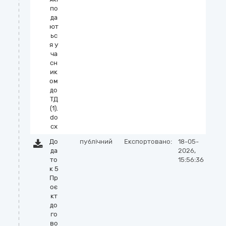
по
да
ют
ьс
я у
ча
сн
ик
ом
до
ТД
(1).
do
cx
До
публічний
Експортовано:
18-05-
да
2026,
то
15:56:36
к 5
Пр
оє
кт
до
го
во