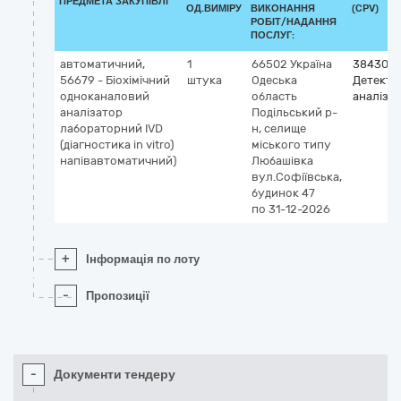
ПРЕДМЕТА ЗАКУПІВЛІ
ОД.ВИМІРУ
ВИКОНАННЯ
(CPV)
РОБІТ/НАДАННЯ
ПОСЛУГ:
автоматичний,
1
66502
Україна
384300
56679 - Біохімічний
штука
Одеська
Детекто
одноканаловий
область
аналіза
аналізатор
Подільський р-
лабораторний IVD
н, селище
(діагностика in vitro)
міського типу
напівавтоматичний)
Любашівка
вул.Софіївська,
будинок 47
по 31-12-2026
+
Інформація по лоту
-
Пропозиції
-
Документи тендеру