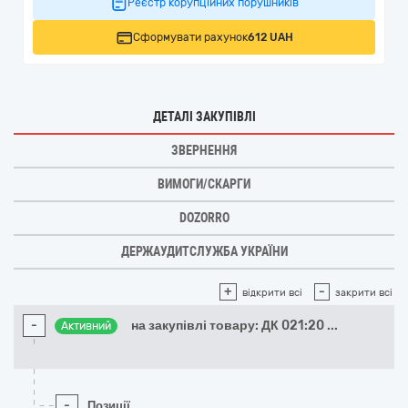
Реєстр корупційних порушників
Сформувати рахунок
612 UAH
ДЕТАЛІ ЗАКУПІВЛІ
ЗВЕРНЕННЯ
ВИМОГИ/СКАРГИ
DOZORRO
ДЕРЖАУДИТСЛУЖБА УКРАЇНИ
+
-
відкрити всі
закрити всі
-
на закупівлі товару: ДК 021:20
...
Активний
-
Позиції