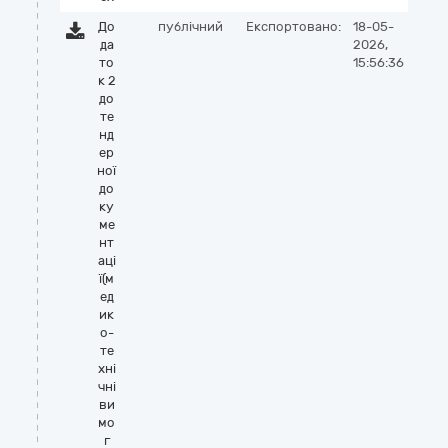
До
публічний
Експортовано:
18-05-
да
2026,
то
15:56:36
к 2
до
те
нд
ер
ної
до
ку
ме
нт
аці
ї(м
ед
ик
о-
те
хні
чні
ви
мо
г