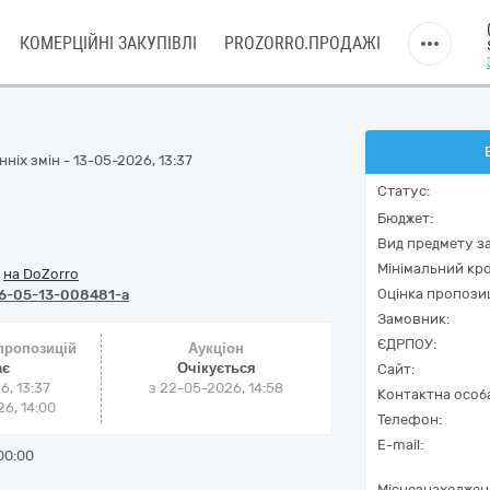
КОМЕРЦІЙНІ ЗАКУПІВЛІ
PROZORRO.ПРОДАЖІ
ніх змін - 13-05-2026, 13:37
Статус:
Бюджет:
Вид предмету за
Мінімальний кро
/
на DoZorro
Оцінка пропозиц
6-05-13-008481-a
Замовник:
ЄДРПОУ:
 пропозицій
Аукціон
ає
Очікується
Сайт:
6, 13:37
з
22-05-2026, 14:58
Контактна особ
6, 14:00
Телефон:
E-mail:
00:00
Місцезнаходжен