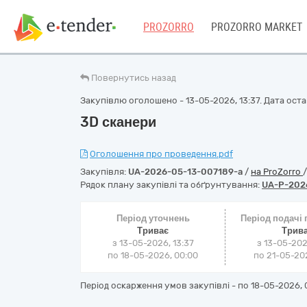
PROZORRO
PROZORRO MARKET
Повернутись назад
Закупівлю оголошено - 13-05-2026, 13:37. Дата остан
3D сканери
Оголошення про проведення.pdf
Закупівля:
UA-2026-05-13-007189-a
/
на ProZorro
Рядок плану закупівлі та обґрунтування:
UA-P-202
Період уточнень
Період подачі
Триває
Трив
з 13-05-2026, 13:37
з 13-05-202
по 18-05-2026, 00:00
по 21-05-202
Період оскарження умов закупівлі - по
18-05-2026, 