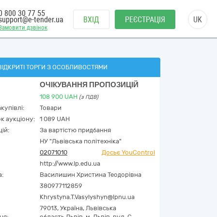
0 800 30 77 55
support@e-tender.ua
ВХІД
РЕЄСТРАЦІЯ
UK
Замовити дзвінок
ВІДКРИТІ ТОРГИ З ОСОБЛИВОСТЯМИ
ОЧІКУВАННЯ ПРОПОЗИЦІЙ
108 900
UAH
(з ПДВ)
купівлі:
Товари
к аукціону:
1 089 UAH
ій:
За вартістю придбання
НУ "Львівська політехніка"
02071010
Досьє YouControl
http://www.lp.edu.ua
а:
Василишин Христина Теодорівна
380977112859
Khrystyna.T.Vasylyshyn@lpnu.ua
79013,
Україна
,
Львівська
ня:
область,
Львів,
м. Львів, вул. С.