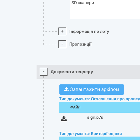
3D сканери
+
Інформація по лоту
-
Пропозиції
-
Документи тендеру
Завантажити архівом
Тип документа: Оголошення про провед
ФАЙЛ
sign.p7s
Тип документа: Критерії оцінки