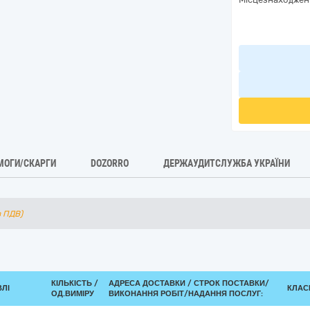
МОГИ/СКАРГИ
DOZORRO
ДЕРЖАУДИТСЛУЖБА УКРАЇНИ
з ПДВ)
КІЛЬКІСТЬ /
АДРЕСА ДОСТАВКИ /
СТРОК ПОСТАВКИ/
ВЛІ
КЛАСИ
ОД.ВИМІРУ
ВИКОНАННЯ РОБІТ/НАДАННЯ ПОСЛУГ: