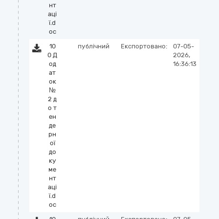
нт
аці
ї.d
oc
10
публічний
Експортовано:
07-05-
0 Д
2026,
од
16:36:13
ат
ок
№
2 д
о т
ен
де
рн
ої
до
ку
ме
нт
аці
ї.d
oc