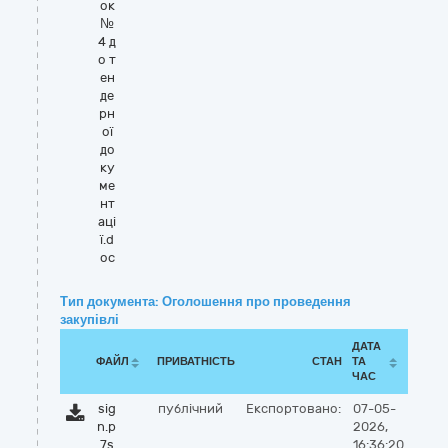
ок
№
4 д
о т
ен
де
рн
ої
до
ку
ме
нт
аці
ї.d
oc
Тип документа: Оголошення про проведення
закупівлі
ДАТА
ФАЙЛ
ПРИВАТНІСТЬ
СТАН
ТА
ЧАС
sig
публічний
Експортовано:
07-05-
n.p
2026,
7s
16:36:20