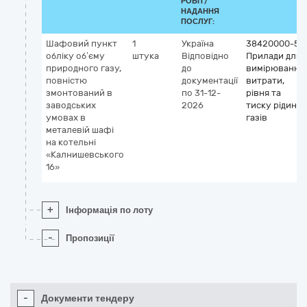
РОБІТ/
НАДАННЯ
ПОСЛУГ:
Шафовий пункт
1
Україна
38420000-5
обліку об’єму
штука
Відповідно
Прилади для
природного газу,
до
вимірювання
повністю
документації
витрати,
змонтований в
по 31-12-
рівня та
заводських
2026
тиску рідин і
умовах в
газів
металевій шафі
на котельні
«Калнишевського
16»
+
Інформація по лоту
-
Пропозиції
-
Документи тендеру