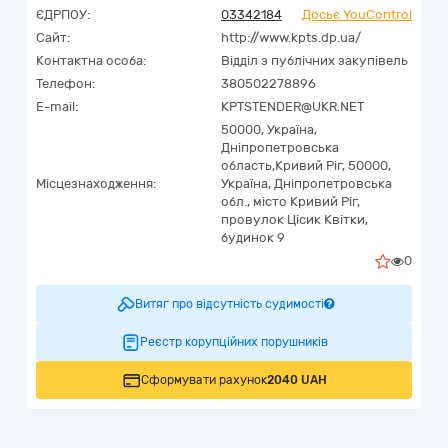
ЄДРПОУ:
03342184
Досьє YouControl
Сайт:
http://www.kpts.dp.ua/
Контактна особа:
Відділ з публічних закупівель
Телефон:
380502278896
E-mail:
KPTSTENDER@UKR.NET
50000,
Україна
,
Дніпропетровська
область,
Кривий Ріг,
50000,
Місцезнаходження:
Україна, Дніпропетровська
обл., місто Кривий Ріг,
провулок Цісик Квітки,
будинок 9
0
Витяг про відсутність судимості
Реєстр корупційних порушників
Сформувати рахунок
2040 UAH