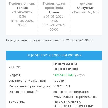
Період уточнень
Період подачі
Аукціон
Триває
пропозицій
Очікується
з 07-05-2026,
Триває
з
15-05-2026, 12:50
16:36
з 07-05-2026,
по 12-05-2026,
16:36
00:00
по 15-05-2026,
00:00
Період оскарження умов закупівлі - по
12-05-2026, 00:00
ВІДКРИТІ ТОРГИ З ОСОБЛИВОСТЯМИ
ОЧІКУВАННЯ
Статус:
ПРОПОЗИЦІЙ
Бюджет:
1 097 400
UAH
(з ПДВ)
Вид предмету закупівлі:
Товари
Мінімальний крок аукціону:
10 974 UAH
Оцінка пропозицій:
За вартістю придбання
КОМУНАЛЬНЕ ПІДПРИЄМСТВО
Замовник:
ТЕПЛОВИХ МЕРЕЖ
"КРИВОРІЖТЕПЛОМЕРЕЖА"