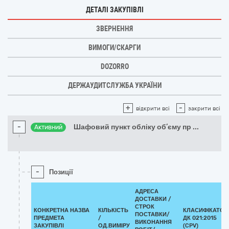
ДЕТАЛІ ЗАКУПІВЛІ
ЗВЕРНЕННЯ
ВИМОГИ/СКАРГИ
DOZORRO
ДЕРЖАУДИТСЛУЖБА УКРАЇНИ
+
-
відкрити всі
закрити всі
-
Шафовий пункт обліку об’єму пр
...
Активний
-
Позиції
АДРЕСА
ДОСТАВКИ /
СТРОК
КОНКРЕТНА НАЗВА
КІЛЬКІСТЬ
КЛАСИФІКАТОР
ПОСТАВКИ/
ПРЕДМЕТА
/
ДК 021:2015
ВИКОНАННЯ
ЗАКУПІВЛІ
ОД.ВИМІРУ
(CPV)