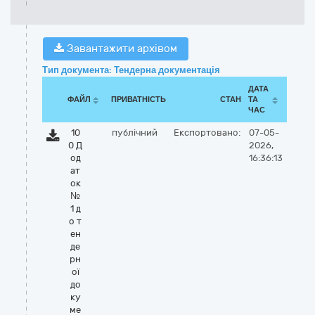
Завантажити архівом
Тип документа: Тендерна документація
ДАТА
ФАЙЛ
ПРИВАТНІСТЬ
СТАН
ТА
ЧАС
10
публічний
Експортовано:
07-05-
0 Д
2026,
од
16:36:13
ат
ок
№
1 д
о т
ен
де
рн
ої
до
ку
ме