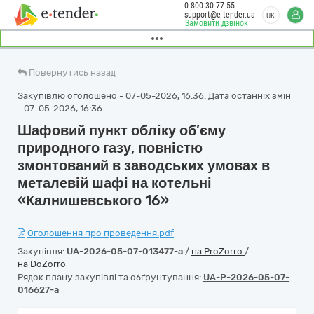
0 800 30 77 55
support@e-tender.ua
UK
Замовити дзвінок
Повернутись назад
Закупівлю оголошено - 07-05-2026, 16:36. Дата останніх змін
- 07-05-2026, 16:36
Шафовий пункт обліку об’єму
природного газу, повністю
змонтований в заводських умовах в
металевій шафі на котельні
«Калнишевського 16»
Оголошення про проведення.pdf
Закупівля:
UA-2026-05-07-013477-a
/
на ProZorro
/
на DoZorro
Рядок плану закупівлі та обґрунтування:
UA-P-2026-05-07-
016627-a