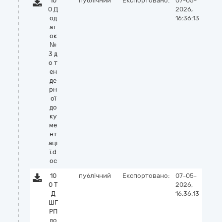
10
публічний
Експортовано:
07-05-
0 Д
2026,
од
16:36:13
ат
ок
№
3 д
о т
ен
де
рн
ої
до
ку
ме
нт
аці
ї.d
oc
10
публічний
Експортовано:
07-05-
0 Т
2026,
Д
16:36:13
ШГ
РП
до