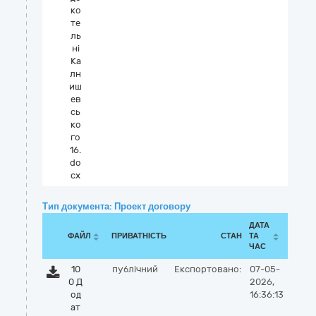
ко
те
ль
ні
Ка
лн
иш
ев
сь
ко
го
16.
do
cx
Тип документа: Проект договору
ДАТА
ФАЙЛ
ПРИВАТНІСТЬ
СТАН
ТА
ЧАС
10
публічний
Експортовано:
07-05-
0 Д
2026,
од
16:36:13
ат