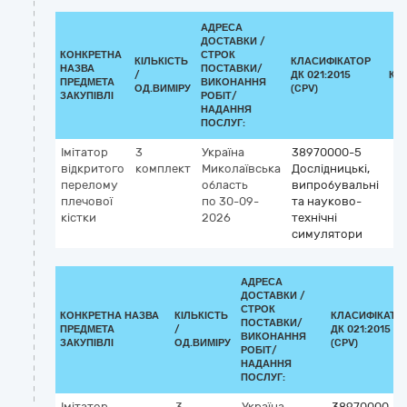
АДРЕСА
ДОСТАВКИ /
КОНКРЕТНА
СТРОК
КІЛЬКІСТЬ
КЛАСИФІКАТОР
НАЗВА
ПОСТАВКИ/
/
ДК 021:2015
КЛ
ПРЕДМЕТА
ВИКОНАННЯ
ОД.ВИМІРУ
(CPV)
ЗАКУПІВЛІ
РОБІТ/
НАДАННЯ
ПОСЛУГ:
Імітатор
3
Україна
38970000-5
відкритого
комплект
Миколаївська
Дослідницькі,
перелому
область
випробувальні
плечової
по 30-09-
та науково-
кістки
2026
технічні
симулятори
АДРЕСА
ДОСТАВКИ /
СТРОК
КОНКРЕТНА НАЗВА
КІЛЬКІСТЬ
КЛАСИФІКАТО
ПОСТАВКИ/
ПРЕДМЕТА
/
ДК 021:2015
ВИКОНАННЯ
ЗАКУПІВЛІ
ОД.ВИМІРУ
(CPV)
РОБІТ/
НАДАННЯ
ПОСЛУГ:
Імітатор
3
Україна
38970000-5