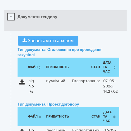
-
Документи тендеру
Завантажити архівом
Тип документа: Оголошення про проведення
закупівлі
ДАТА
ФАЙЛ
ПРИВАТНІСТЬ
СТАН
ТА
ЧАС
sig
публічний
Експортовано:
07-05-
n.p
2026,
7s
14:27:02
Тип документа: Проект договору
ДАТА
ФАЙЛ
ПРИВАТНІСТЬ
СТАН
ТА
ЧАС
Пр
публічний
Експортовано:
07-05-