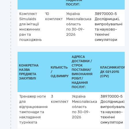
НАДАННЯ
ПОСЛУГ:
Комплект
10
Україна
38970000-5
Simulaids
комплект
Миколаївська
Дослідницькі,
для імітації
область
випробувальні
множинних
по 30-09-
та науково-
ран та
2026
технічні
пошкоджень
симулятори
АДРЕСА
ДОСТАВКИ /
КОНКРЕТНА
СТРОК
КІЛЬКІСТЬ
КЛАСИФІКАТОР
НАЗВА
ПОСТАВКИ/
/
ДК 021:2015
ПРЕДМЕТА
ВИКОНАННЯ
ОД.ВИМІРУ
(CPV)
ЗАКУПІВЛІ
РОБІТ/
НАДАННЯ
ПОСЛУГ:
Тренажер ноги
3
Україна
38970000-5
для
комплект
Миколаївська
Дослідницькі,
відпрацювання
область
випробувальні
тампонади та
по 30-09-
та науково-
накладання
2026
технічні
турнікета
симулятори