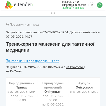
0 800 30 77 55
support@e-tender.ua
UK
Замовити дзвінок
Повернутись назад
Закупівлю оголошено - 07-05-2026, 12:14. Дата останніх змін -
07-05-2026, 14:27
Тренажери та манекени для тактичної
медицини
Оголошення про проведення.pdf
Закупівля:
UA-2026-05-07-006263-a
/
на ProZorro
/
на DoZorro
Період уточнень
Період подачі
Аукціон
Триває
пропозицій
Очікується
з 07-05-2026, 12:14
Очікується
з
18-05-2026, 12:22
по 13-05-2026,
з 13-05-2026,
08:00
08:00
по 16-05-2026,