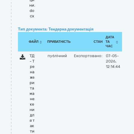
ни.
do
cx
Тип документа: Тендерна документація
ДАТА
ФАЙЛ
ПРИВАТНІСТЬ
СТАН
ТА
ЧАС
ТД
публічний
Експортовано:
07-05-
- Т
2026,
ре
12:14:44
на
же
ри
та
ма
не
ке
ни
дл
я т
ак
ти