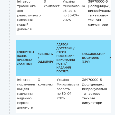
Імітатор
3
Україна
38970000-5
травми ока
комплект
Миколаївська
Дослідницькі,
для
область
випробувальні
реалістичного
по 30-09-
та науково-
навчання
2026
технічні
першій
симулятори
допомозі
АДРЕСА
ДОСТАВКИ /
КОНКРЕТНА
СТРОК
КІЛЬКІСТЬ
КЛАСИФІКАТОР
НАЗВА
ПОСТАВКИ/
/
ДК 021:2015
КЛ
ПРЕДМЕТА
ВИКОНАННЯ
ОД.ВИМІРУ
(CPV)
ЗАКУПІВЛІ
РОБІТ/
НАДАННЯ
ПОСЛУГ:
Імітатор
3
Україна
38970000-5
поранення
комплект
Миколаївська
Дослідницькі,
шиї для
область
випробувальні
навчання
по 30-09-
та науково-
наданню
2026
технічні
першої
симулятори
допомоги