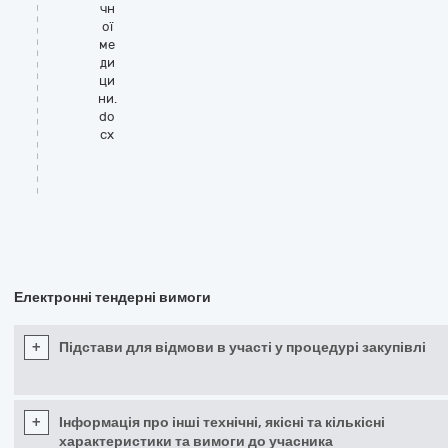
чн
ої
ме
ди
ци
ни.
do
cx
Електронні тендерні вимоги
+
Підстави для відмови в участі у процедурі закупівлі
+
Інформація про інші технічні, якісні та кількісні
характеристики та вимоги до учасника