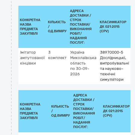
АДРЕСА
ДОСТАВКИ /
КОНКРЕТНА
СТРОК
КІЛЬКІСТЬ
КЛАСИФІКАТОР
НАЗВА
ПОСТАВКИ/
/
ДК 021:2015
К
ПРЕДМЕТА
ВИКОНАННЯ
ОД.ВИМІРУ
(CPV)
ЗАКУПІВЛІ
РОБІТ/
НАДАННЯ
ПОСЛУГ:
Імітатор
3
Україна
38970000-5
ампутованої
комплект
Миколаївська
Дослідницькі,
кінцівки
область
випробувальні
по 30-09-
та науково-
2026
технічні
симулятори
АДРЕСА
ДОСТАВКИ /
КОНКРЕТНА
СТРОК
КІЛЬКІСТЬ
КЛАСИФІКАТОР
НАЗВА
ПОСТАВКИ/
/
ДК 021:2015
ПРЕДМЕТА
ВИКОНАННЯ
ОД.ВИМІРУ
(CPV)
ЗАКУПІВЛІ
РОБІТ/
НАДАННЯ
ПОСЛУГ: