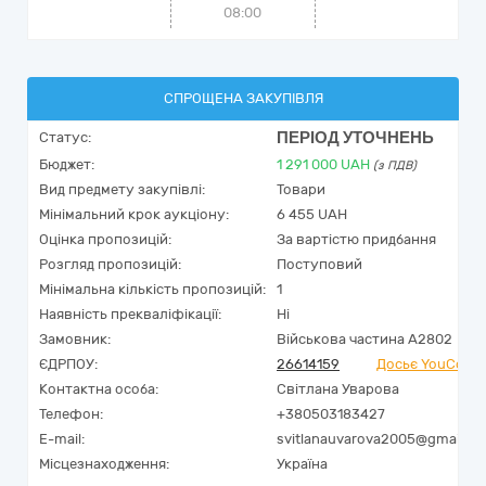
08:00
СПРОЩЕНА ЗАКУПІВЛЯ
ПЕРІОД УТОЧНЕНЬ
Статус:
Бюджет:
1 291 000
UAH
(з ПДВ)
Вид предмету закупівлі:
Товари
Мінімальний крок аукціону:
6 455 UAH
Оцінка пропозицій:
За вартістю придбання
Розгляд пропозицій:
Поступовий
Мінімальна кількість пропозицій:
1
Наявність прекваліфікації:
Ні
Замовник:
Військова частина А2802
ЄДРПОУ:
26614159
Досьє YouContr
Контактна особа:
Світлана Уварова
Телефон:
+380503183427
E-mail:
svitlanauvarova2005@gmail.c
Місцезнаходження:
Україна