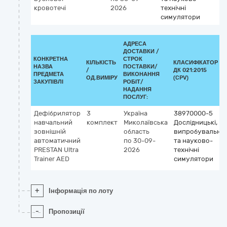
кровотечі
2026
технічні
симулятори
АДРЕСА
ДОСТАВКИ /
КОНКРЕТНА
СТРОК
КІЛЬКІСТЬ
КЛАСИФІКАТОР
НАЗВА
ПОСТАВКИ/
/
ДК 021:2015
ПРЕДМЕТА
ВИКОНАННЯ
ОД.ВИМІРУ
(CPV)
ЗАКУПІВЛІ
РОБІТ/
НАДАННЯ
ПОСЛУГ:
Дефібрилятор
3
Україна
38970000-5
навчальний
комплект
Миколаївська
Дослідницькі,
зовнішній
область
випробувальні
автоматичний
по 30-09-
та науково-
PRESTAN Ultra
2026
технічні
Trainer AED
симулятори
+
Інформація по лоту
-
Пропозиції