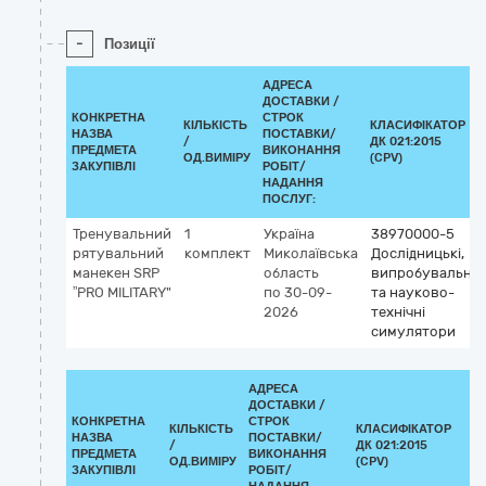
-
Позиції
АДРЕСА
ДОСТАВКИ /
КОНКРЕТНА
СТРОК
КІЛЬКІСТЬ
КЛАСИФІКАТОР
НАЗВА
ПОСТАВКИ/
/
ДК 021:2015
ПРЕДМЕТА
ВИКОНАННЯ
ОД.ВИМІРУ
(CPV)
ЗАКУПІВЛІ
РОБІТ/
НАДАННЯ
ПОСЛУГ:
Тренувальний
1
Україна
38970000-5
рятувальний
комплект
Миколаївська
Дослідницькі,
манекен SRP
область
випробувальні
”PRO MILITARY"
по 30-09-
та науково-
2026
технічні
симулятори
АДРЕСА
ДОСТАВКИ /
КОНКРЕТНА
СТРОК
КІЛЬКІСТЬ
КЛАСИФІКАТОР
НАЗВА
ПОСТАВКИ/
/
ДК 021:2015
К
ПРЕДМЕТА
ВИКОНАННЯ
ОД.ВИМІРУ
(CPV)
ЗАКУПІВЛІ
РОБІТ/