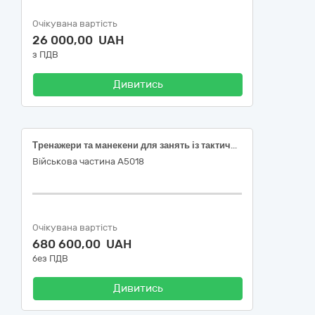
Очікувана вартість
26 000,00 UAH
з ПДВ
Дивитись
Тренажери та манекени для занять із тактичної медицини (згідно коду ДК 021:2015: 38970000-5 Дослідницькі, випробувальні та науково технічні симулятори)
Військова частина А5018
Очікувана вартість
680 600,00 UAH
без ПДВ
Дивитись