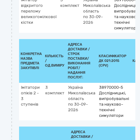
відкритого
комплект
Миколаївська
Дослідницькі
перелому
область
випробуваль
великогомілкової
по 30-09-
та науково-
кістки
2026
технічні
симулятори
АДРЕСА
ДОСТАВКИ /
КОНКРЕТНА
СТРОК
КІЛЬКІСТЬ
КЛАСИФІКАТОР
НАЗВА
ПОСТАВКИ/
/
ДК 021:2015
КЛА
ПРЕДМЕТА
ВИКОНАННЯ
ОД.ВИМІРУ
(CPV)
ЗАКУПІВЛІ
РОБІТ/
НАДАННЯ
ПОСЛУГ:
Імітатори
3
Україна
38970000-5
опіків 2 -
комплект
Миколаївська
Дослідницькі,
3
область
випробувальні
ступенів
по 30-09-
та науково-
2026
технічні
симулятори
АДРЕСА
ДОСТАВКИ /