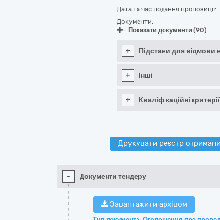
Дата та час подання пропозиції:
Документи:
Показати документи (90)
+
Підстави для відмови в
+
Інші
+
Кваліфікаційні критерії
Друкувати реєстр отримани
-
Документи тендеру
Завантажити архівом
Тип документа: Оголошення про провед