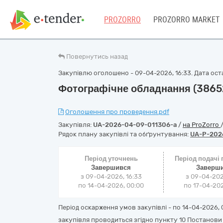
PROZORRO
PROZORRO MARKET
Повернутись назад
Закупівлю оголошено - 09-04-2026, 16:33. Дата остан
Фотографічне обладнання (38652
Оголошення про проведення.pdf
Закупівля:
UA-2026-04-09-011306-a
/
на ProZorro
Рядок плану закупівлі та обґрунтування:
UA-P-202
Період уточнень
Період подачі
Завершився
Заверш
з 09-04-2026, 16:33
з 09-04-202
по 14-04-2026, 00:00
по 17-04-202
Період оскарження умов закупівлі - по
14-04-2026, 
закупівля проводиться згідно пункту 10 Постанови К