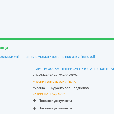
ожця
ця закупівлі та намір укласти договір про закупівлю.pdf
ФІЗИЧНА ОСОБА-ПІДПРИЄМЕЦЬ БУРАНГУЛОВ ВЛА
з 17-04-2026 по 25-04-2026
учасник виграв закупівлю
Україна
,
,
,
,
Бурангулов Владислав
41 800
UAH,
без ПДВ
Показати документи
Показати документи