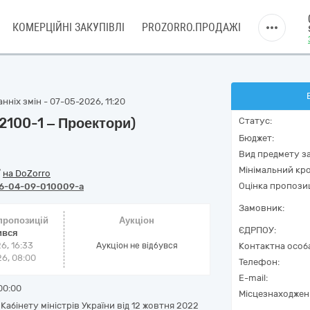
КОМЕРЦІЙНІ ЗАКУПІВЛІ
PROZORRO.ПРОДАЖІ
ніх змін - 07-05-2026, 11:20
100-1 ‒ Проектори)
Статус:
Бюджет:
Вид предмету за
Мінімальний кро
/
на DoZorro
Оцінка пропозиц
6-04-09-010009-a
Замовник:
 пропозицій
Аукціон
ЄДРПОУ:
ився
6, 16:33
Аукціон не відбувся
Контактна особ
6, 08:00
Телефон:
E-mail:
00:00
Місцезнаходжен
абінету міністрів України від 12 жовтня 2022