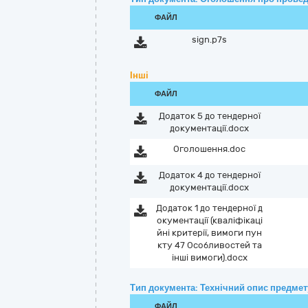
ФАЙЛ
sign.p7s
Інші
ФАЙЛ
Додаток 5 до тендерної
документації.docx
Оголошення.doc
Додаток 4 до тендерної
документації.docx
Додаток 1 до тендерної д
окументації (кваліфікаці
йні критерії, вимоги пун
кту 47 Особливостей та
інші вимоги).docx
Тип документа: Технічний опис предмету
ФАЙЛ