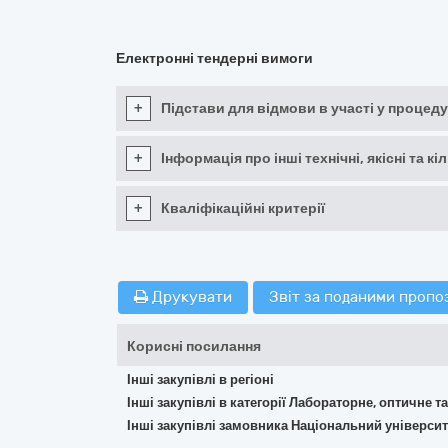
Електронні тендерні вимоги
+
Підстави для відмови в участі у процеду
+
Інформація про інші технічні, якісні та 
+
Кваліфікаційні критерії
Друкувати
Звіт за поданими пропо
Корисні посилання
Інші закупівлі в регіоні
Інші закупівлі в категорії Лабораторне, оптичне 
Інші закупівлі замовника Національний універси