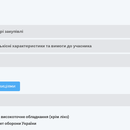
рі закупівлі
кількісні характеристики та вимоги до учасника
зиціями
та високоточне обладнання (крім лінз)
тет оборони України