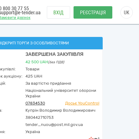
0 800 30 77 55
support@e-tender.ua
ВХІД
РЕЄСТРАЦІЯ
UK
Замовити дзвінок
ВІДКРИТІ ТОРГИ З ОСОБЛИВОСТЯМИ
ЗАВЕРШЕНА ЗАКУПІВЛЯ
42 500
UAH
(без ПДВ)
купівлі:
Товари
к аукціону:
425 UAH
ій:
За вартістю придбання
Національний університет оборони
України
07834530
Досьє YouControl
а:
Купрін Володимир Володимирович
380442710753
tender_nuou@post.mil.gov.ua
ня:
Україна
1