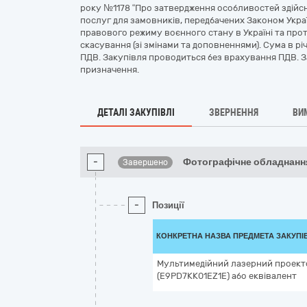
року №1178 “Про затвердження особливостей здійсне
послуг для замовників, передбачених Законом України
правового режиму воєнного стану в Україні та прот
скасування (зі змінами та доповненнями). Сума в р
ПДВ. Закупівля проводиться без врахування ПДВ. З
призначення.
ДЕТАЛІ ЗАКУПІВЛІ
ЗВЕРНЕННЯ
ВИ
-
Фотографічне обладнанн
Завершено
-
Позиції
КОНКРЕТНА НАЗВА ПРЕДМЕТА ЗАКУПІ
Мультимедійний лазерний проект
(E9PD7KK01EZ1E) або еквівалент