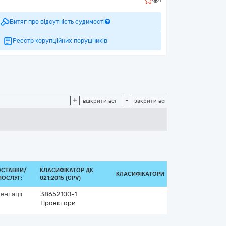
Витяг про відсутність судимості
Реєстр корупційних порушників
+
-
відкрити всі
закрити всі
ОСТАВКИ/
КЛАСИФІКАТОР ДК
КЛАСИФІКАТОРИ
ПОСЛУГ:
021:2015 (CPV)
ентації
38652100-1
Проектори