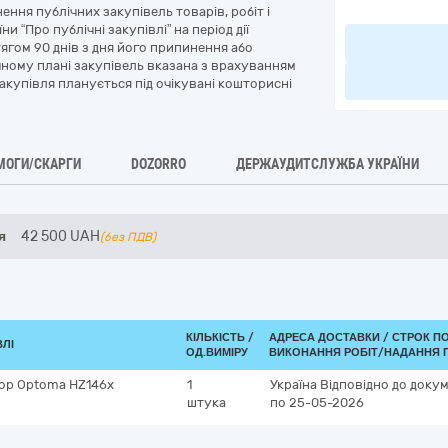
ння публічних закупівель товарів, робіт і
 “Про публічні закупівлі” на період дії
ягом 90 днів з дня його припинення або
ічному плані закупівель вказана з врахуванням
акупівля планується під очікувані кошторисні
МОГИ/СКАРГИ
DOZORRO
ДЕРЖАУДИТСЛУЖБА УКРАЇНИ
я
42 500
UAH
(без ПДВ)
КІЛЬКІСТЬ /
АДРЕСА ДОСТАВКИ /
СТРОК П
ВЛІ
ОД.ВИМІРУ
ВИКОНАННЯ РОБІТ/НАДАННЯ 
ор Optoma HZ146x
1
Україна
Відповідно до докум
штука
по 25-05-2026