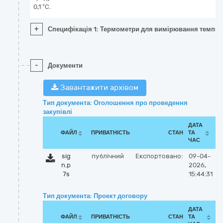
0,1 °C.
+
Специфікація 1: Термометри для вимірювання температу
-
Документи
Завантажити архівом
Тип документа: Оголошення про проведення
закупівлі
ДАТА
ФАЙЛ
ПРИВАТНІСТЬ
СТАН
ТА
ЧАС
sig
публічний
Експортовано:
09-04-
n.p
2026,
7s
15:44:31
Тип документа: Проект договору
ДАТА
ФАЙЛ
ПРИВАТНІСТЬ
СТАН
ТА