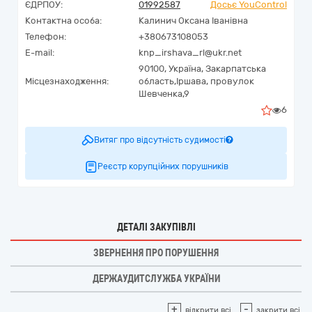
ЄДРПОУ:
01992587
Досьє YouControl
Контактна особа:
Калинич Оксана Іванівна
Телефон:
+380673108053
E-mail:
knp_irshava_rl@ukr.net
90100,
Україна
,
Закарпатська
Місцезнаходження:
область,
Іршава,
провулок
Шевченка,9
6
Витяг про відсутність судимості
Реєстр корупційних порушників
ДЕТАЛІ ЗАКУПІВЛІ
ЗВЕРНЕННЯ ПРО ПОРУШЕННЯ
ДЕРЖАУДИТСЛУЖБА УКРАЇНИ
+
-
відкрити всі
закрити всі