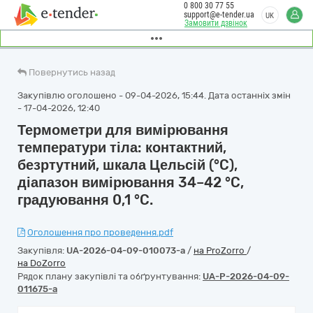
0 800 30 77 55
support@e-tender.ua
UK
Замовити дзвінок
Повернутись назад
Закупівлю оголошено - 09-04-2026, 15:44. Дата останніх змін
- 17-04-2026, 12:40
Термометри для вимірювання
температури тіла: контактний,
безртутний, шкала Цельсій (°C),
діапазон вимірювання 34–42 °C,
градуювання 0,1 °C.
Оголошення про проведення.pdf
Закупівля:
UA-2026-04-09-010073-a
/
на ProZorro
/
на DoZorro
Рядок плану закупівлі та обґрунтування:
UA-P-2026-04-09-
011675-a