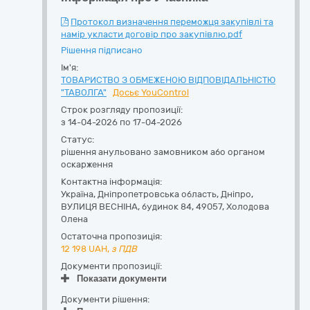
Протокол визначення переможця закупівлі та
намір укласти договір про закупівлю.pdf
Рішення підписано
Ім'я:
ТОВАРИСТВО З ОБМЕЖЕНОЮ ВІДПОВІДАЛЬНІСТЮ
"ТАВОЛГА"
Досьє YouControl
Строк розгляду пропозиції:
з 14-04-2026 по 17-04-2026
Статус:
рішення анульовано замовником або органом
оскарження
Контактна інформація:
Україна
,
Дніпропетровська область
,
Дніпро,
ВУЛИЦЯ ВЕСНІНА, будинок 84
,
49057
,
Холодова
Олена
Остаточна пропозиція:
12 198
UAH,
з ПДВ
Документи пропозиції:
Показати документи
Документи рішення: