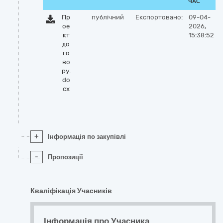
ЧАС
Пр
публічний
Експортовано:
09-04-
ое
2026,
кт
15:38:52
до
го
во
ру.
do
cx
+
Інформація по закупівлі
-
Пропозиції
Кваліфікація Учасників
Інформація про Учасника