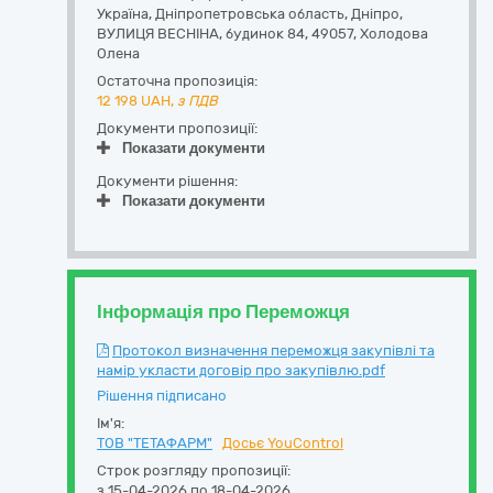
Україна
,
Дніпропетровська область
,
Дніпро,
ВУЛИЦЯ ВЕСНІНА, будинок 84
,
49057
,
Холодова
Олена
Остаточна пропозиція:
12 198
UAH,
з ПДВ
Документи пропозиції:
Показати документи
Документи рішення:
Показати документи
Інформація про Переможця
Протокол визначення переможця закупівлі та
намір укласти договір про закупівлю.pdf
Рішення підписано
Ім'я:
ТОВ "ТЕТАФАРМ"
Досьє YouControl
Строк розгляду пропозиції:
з 15-04-2026 по 18-04-2026