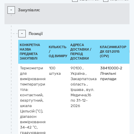
-
Закупівля:
-
Позиції
КОНКРЕТНА
АДРЕСА
КІЛЬКІСТЬ
КЛАСИФІКАТОР
НАЗВА
ДОСТАВКИ /
/
ДК 021:2015
КЛ
ПРЕДМЕТА
ПЕРІОД
ОД.ВИМІРУ
(CPV)
ЗАКУПІВЛІ
ДОСТАВКИ
Термометри
100
90100
,
38410000-2
для
штука
Україна
,
Лічильні
вимірювання
Закарпатська
прилади
температури
область
,
тіла:
Іршава
,
вул.
контактний,
Медична,16
безртутний,
по 31-12-
шкала
2026
Цельсій (°C),
діапазон
вимірювання
34–42 °C,
градуювання