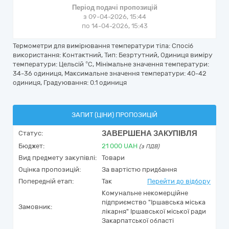
Період подачі пропозицій
з 09-04-2026, 15:44
по 14-04-2026, 15:43
Термометри для вимірювання температури тіла: Спосіб
використання: Контактний, Тип: Безртутний, Одиниця виміру
температури: Цельсій °C, Мінімальне значення температури:
34-36 одиниця, Максимальне значення температури: 40-42
одиниця, Градуювання: 0.1 одиниця
ЗАПИТ (ЦІНИ) ПРОПОЗИЦІЙ
ЗАВЕРШЕНА ЗАКУПІВЛЯ
Статус:
Бюджет:
21 000
UAH
(з ПДВ)
Вид предмету закупівлі:
Товари
Оцінка пропозицій:
За вартістю придбання
Попередній етап:
Так
Перейти до відбору
Комунальне некомерційне
підприємство "Іршавська міська
Замовник:
лікарня" Іршавської міської ради
Закарпатської області