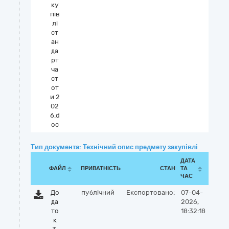
ку
пів
лі
ст
ан
да
рт
ча
ст
от
и 2
02
6.d
oc
Тип документа: Технічний опис предмету закупівлі
ДАТА
ФАЙЛ
ПРИВАТНІСТЬ
СТАН
ТА
ЧАС
До
публічний
Експортовано:
07-04-
да
2026,
то
18:32:18
к