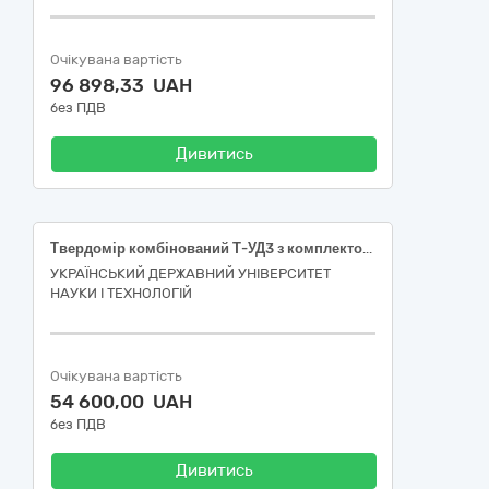
Очікувана вартість
96 898,33 UAH
без ПДВ
Дивитись
Твердомір комбінований Т-УД3 з комплектом мір твердості за шкалами Віккерса та Брінелля
УКРАЇНСЬКИЙ ДЕРЖАВНИЙ УНІВЕРСИТЕТ
НАУКИ І ТЕХНОЛОГІЙ
Очікувана вартість
54 600,00 UAH
без ПДВ
Дивитись