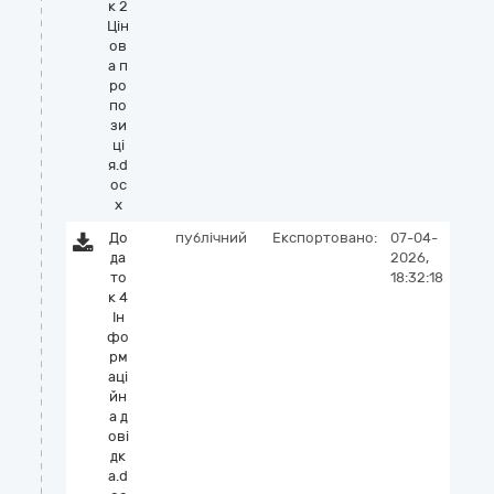
к 2
Цін
ов
а п
ро
по
зи
ці
я.d
oc
x
До
публічний
Експортовано:
07-04-
да
2026,
то
18:32:18
к 4
Ін
фо
рм
аці
йн
а д
ові
дк
а.d