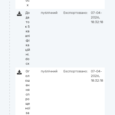
oc
x
До
публічний
Експортовано:
07-04-
да
2026,
то
18:32:18
к 5
кв
алі
фі
ка
цій
ні.
do
cx
Ог
публічний
Експортовано:
07-04-
ол
2026,
ош
18:32:18
ен
ня
сп
ро
ще
ної
за