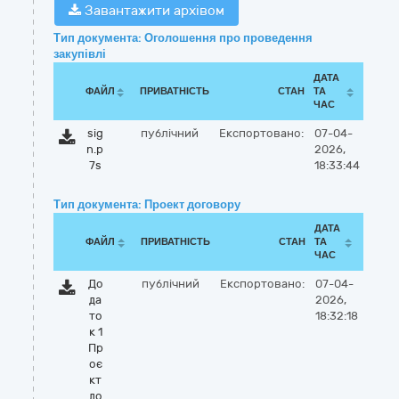
Завантажити архівом
Тип документа: Оголошення про проведення
закупівлі
ДАТА
ФАЙЛ
ПРИВАТНІСТЬ
СТАН
ТА
ЧАС
sig
публічний
Експортовано:
07-04-
n.p
2026,
7s
18:33:44
Тип документа: Проект договору
ДАТА
ФАЙЛ
ПРИВАТНІСТЬ
СТАН
ТА
ЧАС
До
публічний
Експортовано:
07-04-
да
2026,
то
18:32:18
к 1
Пр
оє
кт
до