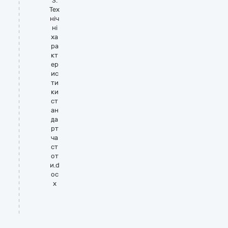
3.
Тех
ніч
ні
ха
ра
кт
ер
ис
ти
ки
ст
ан
да
рт
ча
ст
от
и.d
oc
x