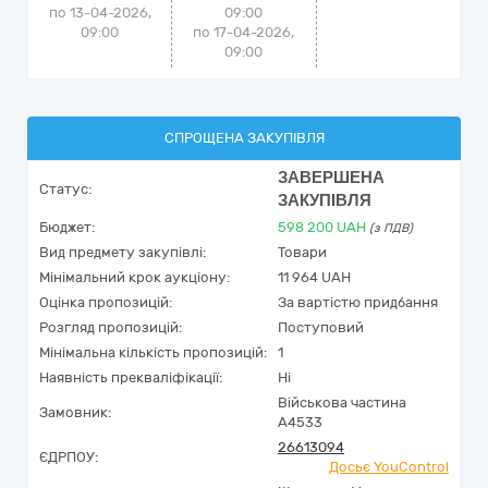
по 13-04-2026,
09:00
09:00
по 17-04-2026,
09:00
СПРОЩЕНА ЗАКУПІВЛЯ
ЗАВЕРШЕНА
Статус:
ЗАКУПІВЛЯ
Бюджет:
598 200
UAH
(з ПДВ)
Вид предмету закупівлі:
Товари
Мінімальний крок аукціону:
11 964 UAH
Оцінка пропозицій:
За вартістю придбання
Розгляд пропозицій:
Поступовий
Мінімальна кількість пропозицій:
1
Наявність прекваліфікації:
Ні
Військова частина
Замовник:
А4533
26613094
ЄДРПОУ:
Досьє YouControl