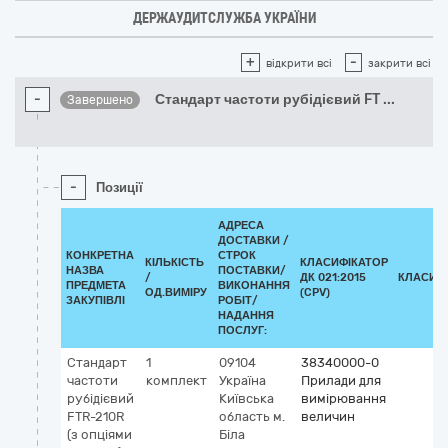
ДЕРЖАУДИТСЛУЖБА УКРАЇНИ
+
-
відкрити всі
закрити всі
-
Стандарт частоти рубідієвий FT
...
Завершено
-
Позиції
АДРЕСА
ДОСТАВКИ /
КОНКРЕТНА
СТРОК
КІЛЬКІСТЬ
КЛАСИФІКАТОР
НАЗВА
ПОСТАВКИ/
/
ДК 021:2015
КЛАСИФ
ПРЕДМЕТА
ВИКОНАННЯ
ОД.ВИМІРУ
(CPV)
ЗАКУПІВЛІ
РОБІТ/
НАДАННЯ
ПОСЛУГ:
Стандарт
1
09104
38340000-0
частоти
комплект
Україна
Прилади для
рубідієвий
Київська
вимірювання
FTR-210R
область
м.
величин
(з опціями
Біла