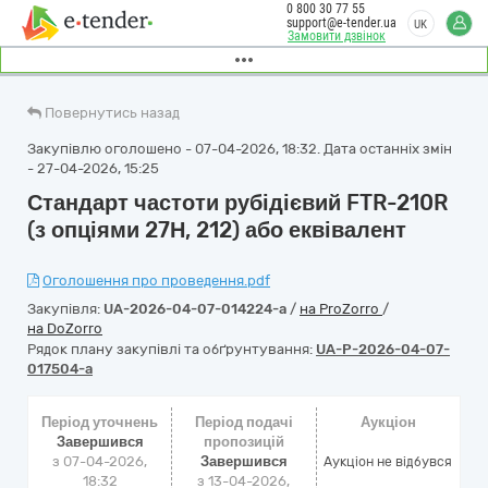
0 800 30 77 55
support@e-tender.ua
UK
Замовити дзвінок
Повернутись назад
Закупівлю оголошено - 07-04-2026, 18:32. Дата останніх змін
- 27-04-2026, 15:25
Стандарт частоти рубідієвий FTR-210R
(з опціями 27Н, 212) або еквівалент
Оголошення про проведення.pdf
Закупівля:
UA-2026-04-07-014224-a
/
на ProZorro
/
на DoZorro
Рядок плану закупівлі та обґрунтування:
UA-P-2026-04-07-
017504-a
Період уточнень
Період подачі
Аукціон
Завершився
пропозицій
з 07-04-2026,
Завершився
Аукціон не відбувся
18:32
з 13-04-2026,