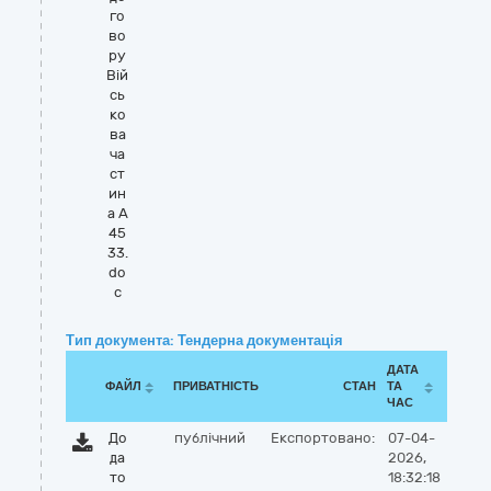
го
во
ру
Вій
сь
ко
ва
ча
ст
ин
а А
45
33.
do
c
Тип документа: Тендерна документація
ДАТА
ФАЙЛ
ПРИВАТНІСТЬ
СТАН
ТА
ЧАС
До
публічний
Експортовано:
07-04-
да
2026,
то
18:32:18