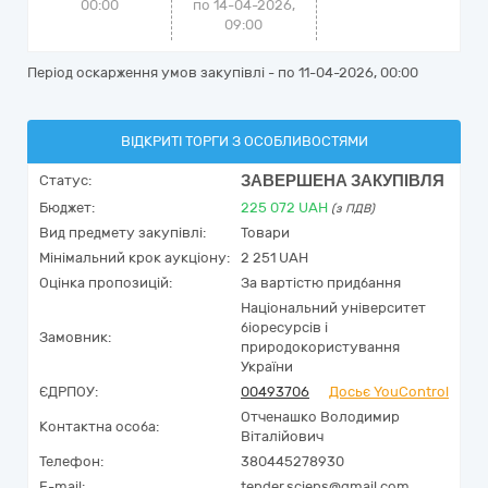
00:00
по 14-04-2026,
09:00
Період оскарження умов закупівлі - по
11-04-2026, 00:00
ВІДКРИТІ ТОРГИ З ОСОБЛИВОСТЯМИ
ЗАВЕРШЕНА ЗАКУПІВЛЯ
Статус:
Бюджет:
225 072
UAH
(з ПДВ)
Вид предмету закупівлі:
Товари
Мінімальний крок аукціону:
2 251 UAH
Оцінка пропозицій:
За вартістю придбання
Національний університет
біоресурсів і
Замовник:
природокористування
України
ЄДРПОУ:
00493706
Досьє YouControl
Отченашко Володимир
Контактна особа:
Віталійович
Телефон:
380445278930
E-mail:
tender.sciens@gmail.com