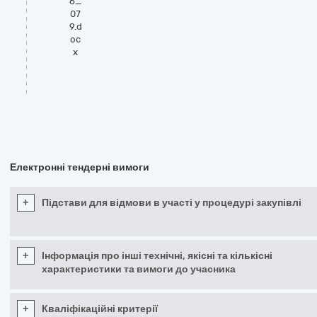
6_
07
9.d
oc
x
Електронні тендерні вимоги
+
Підстави для відмови в участі у процедурі закупівлі
+
Інформація про інші технічні, якісні та кількісні
характеристики та вимоги до учасника
+
Кваліфікаційні критерії