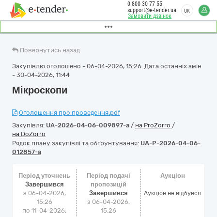
0 800 30 77 55
support@e-tender.ua
UK
Замовити дзвінок
Повернутись назад
Закупівлю оголошено - 06-04-2026, 15:26. Дата останніх змін
- 30-04-2026, 11:44
Мікроскопи
Оголошення про проведення.pdf
Закупівля:
UA-2026-04-06-009897-a
/
на ProZorro
/
на DoZorro
Рядок плану закупівлі та обґрунтування:
UA-P-2026-04-06-
012857-a
Період уточнень
Період подачі
Аукціон
Завершився
пропозицій
з 06-04-2026,
Завершився
Аукціон не відбувся
15:26
з 06-04-2026,
по 11-04-2026,
15:26