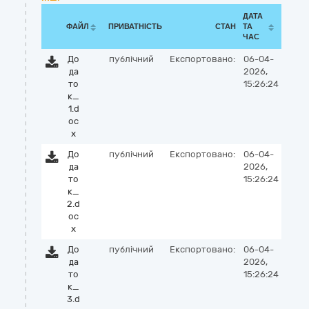
ДАТА
ФАЙЛ
ПРИВАТНІСТЬ
СТАН
ТА
ЧАС
До
публічний
Експортовано:
06-04-
да
2026,
то
15:26:24
к_
1.d
oc
x
До
публічний
Експортовано:
06-04-
да
2026,
то
15:26:24
к_
2.d
oc
x
До
публічний
Експортовано:
06-04-
да
2026,
то
15:26:24
к_
3.d