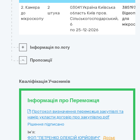
2. Камера
2
03041
Україна
Київська
3851932
до
штука
область
Київ
пров.
Відеопр
мікроскопу
Сільськогосподарський,
для
6
мікроско
по 25-12-2026
+
Інформація по лоту
-
Пропозиції
Кваліфікація Учасників
Інформація про Переможця
Протокол визначення переможця закупівлі та
намір укласти договір про закупівлю.pdf
Рішення підписано
Ім'я:
ФОП "ПЕТРЕНКО ОЛЕКСІЙ ЮРІЙОВИЧ"
Досьє