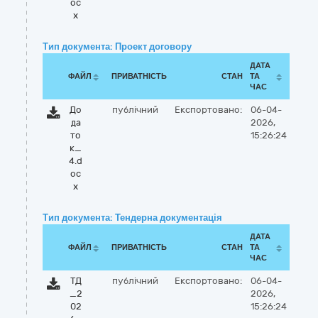
oc
x
Тип документа: Проект договору
ДАТА
ФАЙЛ
ПРИВАТНІСТЬ
СТАН
ТА
ЧАС
До
публічний
Експортовано:
06-04-
да
2026,
то
15:26:24
к_
4.d
oc
x
Тип документа: Тендерна документація
ДАТА
ФАЙЛ
ПРИВАТНІСТЬ
СТАН
ТА
ЧАС
ТД
публічний
Експортовано:
06-04-
_2
2026,
02
15:26:24