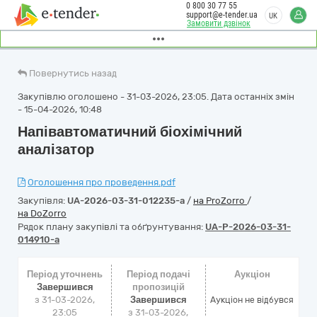
0 800 30 77 55
support@e-tender.ua
UK
Замовити дзвінок
Повернутись назад
Закупівлю оголошено - 31-03-2026, 23:05. Дата останніх змін
- 15-04-2026, 10:48
Напівавтоматичний біохімічний
аналізатор
Оголошення про проведення.pdf
Закупівля:
UA-2026-03-31-012235-a
/
на ProZorro
/
на DoZorro
Рядок плану закупівлі та обґрунтування:
UA-P-2026-03-31-
014910-a
Період уточнень
Період подачі
Аукціон
Завершився
пропозицій
з 31-03-2026,
Завершився
Аукціон не відбувся
23:05
з 31-03-2026,