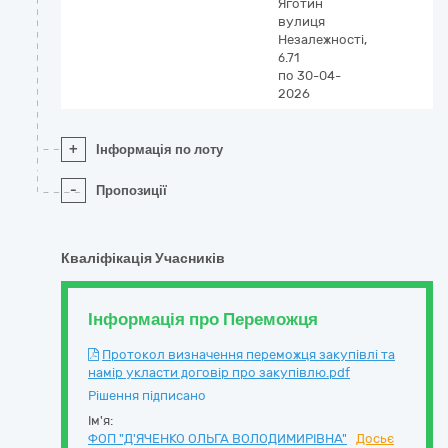
Яготин
вулиця
Незалежності,
б.71
по 30-04-
2026
+
Інформація по лоту
-
Пропозиції
Кваліфікація Учасників
Інформація про Переможця
Протокол визначення переможця закупівлі та
намір укласти договір про закупівлю.pdf
Рішення підписано
Ім'я:
ФОП "Д'ЯЧЕНКО ОЛЬГА ВОЛОДИМИРІВНА"
Досьє