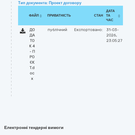
Тип документа: Проект договору
ДАТА
ФАЙЛ
ПРИВАТНІСТЬ
СТАН
ТА
ЧАС
ДО
публічний
Експортовано:
31-03-
ДА
2026,
ТО
23:05:27
К 4
- П
РО
ЄК
Т.d
oc
x
Електронні тендерні вимоги