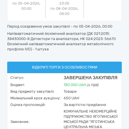
по 05-04-2026,
23:05
00:00
по 08-04-2026,
08:00
Період оскарження умов закупівлі - по
05-04-2026, 00:00
Напівавтоматичний біохімічний аналізатор (ДК 021:2015:
38430000-8 Детектори та аналізатори, НК 024:2023: 56670
Біохімічний напівавтоматичний аналізатор метаболічного
профілю IVD) - 1 штука
ВІДКРИТІ ТОРГИ З ОСОБЛИВОСТЯМИ
ЗАВЕРШЕНА ЗАКУПІВЛЯ
Статус:
Бюджет:
130 000
UAH
(з ПДВ)
Вид предмету закупівлі:
Товари
Мінімальний крок аукціону:
650 UAH
Оцінка пропозицій:
За вартістю придбання
КОМУНАЛЬНЕ НЕКОМЕРЦІЙНЕ
ПІДПРИЄМСТВО ЯГОТИНСЬКОЇ
Замовник:
МІСЬКОЇ РАДИ "ЯГОТИНСЬКА
ЦЕНТРАЛЬНА МІСЬКА