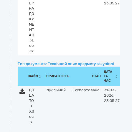
ЕР
23:05:27
НА
ДО
КУ
МЕ
НТ
АЦ
ІЯ.
do
cx
Тип документа: Технічний опис предмету закупівлі
ДАТА
ФАЙЛ
ПРИВАТНІСТЬ
СТАН
ТА
ЧАС
ДО
публічний
Експортовано:
31-03-
ДА
2026,
ТО
23:05:27
К
3.d
oc
x