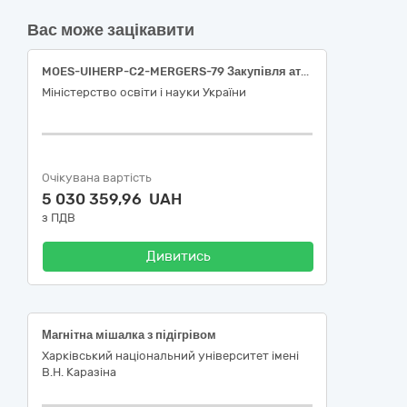
Вас може зацікавити
MOES-UIHERP-C2-MERGERS-79 Закупівля атомно-емісійного спектрометра для ІФНТУНГ
Міністерство освіти і науки України
Очікувана вартість
5 030 359,96 UAH
з ПДВ
Дивитись
Магнітна мішалка з підігрівом
Харківський національний університет імені
В.Н. Каразіна