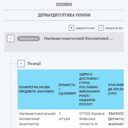
DOZORRO
ДЕРЖАУДИТСЛУЖБА УКРАЇНИ
+
-
відкрити всі
закрити всі
-
Напівавтоматичний біохімічний
...
Завершено
-
Позиції
АДРЕСА
ДОСТАВКИ /
СТРОК
КІЛЬКІСТЬ
КЛАСИФІКА
КОНКРЕТНА НАЗВА
ПОСТАВКИ/
/
ДК 021:2015
ПРЕДМЕТА ЗАКУПІВЛІ
ВИКОНАННЯ
ОД.ВИМІРУ
(CPV)
РОБІТ/
НАДАННЯ
ПОСЛУГ:
Напівавтоматичний
1
07700
Україна
38430000
біохімічний
штука
Київська
Детектори
аналізатор
область
м.
аналізато